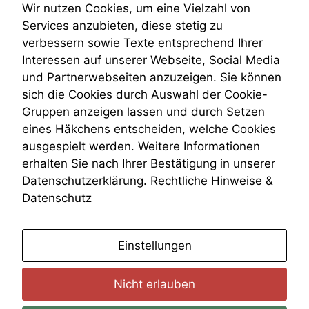
Teilungsklage
Wir nutzen Cookies, um eine Vielzahl von
Venezuela
Services anzubieten, diese stetig zu
VRK
verbessern sowie Texte entsprechend Ihrer
Wiederherstellungsanordnung
Interessen auf unserer Webseite, Social Media
Zivilprozessordnung
und Partnerwebseiten anzuzeigen. Sie können
ZPO
sich die Cookies durch Auswahl der Cookie-
Zustellfiktion
Gruppen anzeigen lassen und durch Setzen
Zuständigkeit
Öffentliches Personalrecht
eines Häkchens entscheiden, welche Cookies
Öffentlichkeitsprinzip
ausgespielt werden. Weitere Informationen
erhalten Sie nach Ihrer Bestätigung in unserer
Datenschutzerklärung.
Rechtliche Hinweise &
Datenschutz
anmelden
Einstellungen
Nicht erlauben