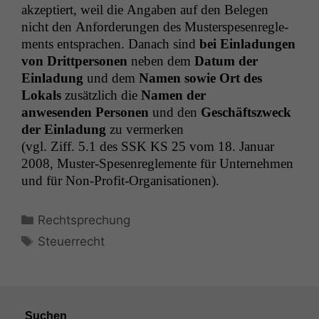
akzep­tiert, weil die Angaben auf den Bele­gen
nicht den Anforderun­gen des Muster­spe­sen­re­gle­
ments entsprachen. Danach sind
bei Ein­ladun­gen
von Drittper­so­n­en
neben dem
Datum der
Ein­ladung
und dem
Namen sowie Ort des
Lokals
zusät­zlich die
Namen der
anwe­senden Per­so­n­en
und den
Geschäft­szweck
der Ein­ladung
zu vermerken
(vgl. Ziff. 5.1 des
SSK
KS
25 vom 18. Jan­u­ar
2008, Muster-Spe­sen­re­gle­mente für Unternehmen
und für Non-Profit-Organisationen).
Kategorien
Rechtsprechung
Schlagwörter
Steuerrecht
Suchen