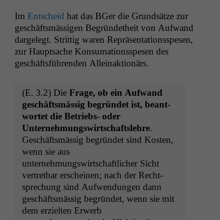
Im
Entscheid
hat das BGer die Grund­sätze zur
geschäftsmäs­si­gen Begrün­de­theit von Aufwand
dargelegt. Strit­tig waren Repräsen­ta­tion­sspe­sen,
zur Haupt­sache Kon­suma­tion­sspe­sen des
geschäfts­führen­den Alleinaktionärs.
(E. 3.2) Die
Frage, ob ein Aufwand
geschäftsmäs­sig begrün­det ist, beant­
wortet die Betriebs- oder
Unternehmungswirtschaft­slehre
.
Geschäftsmäs­sig begrün­det sind Kosten,
wenn sie aus
unternehmungswirtschaftlich­er Sicht
vertret­bar erscheinen; nach der Recht­
sprechung sind Aufwen­dun­gen dann
geschäftsmäs­sig begrün­det, wenn sie mit
dem erziel­ten Erwerb