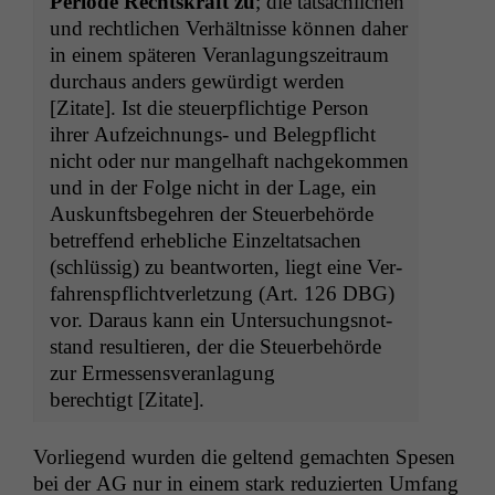
Peri­ode Recht­skraft zu
; die tat­säch­lichen
und rechtlichen Ver­hält­nisse kön­nen daher
in einem späteren Ver­an­la­gungszeitraum
dur­chaus anders gewürdigt wer­den
[Zitate]. Ist die steuerpflichtige Per­son
ihrer Aufze­ich­nungs- und Belegpflicht
nicht oder nur man­gel­haft nachgekom­men
und in der Folge nicht in der Lage, ein
Auskun­fts­begehren der Steuer­be­hörde
betr­e­f­fend erhe­bliche Einzeltat­sachen
(schlüs­sig) zu beant­worten, liegt eine Ver­
fahren­spflichtver­let­zung (Art. 126
DBG
)
vor. Daraus kann ein Unter­suchungsnot­
stand resul­tieren, der die Steuer­be­hörde
zur Ermessensver­an­la­gung
berechtigt [Zitate].
Vor­liegend wur­den die gel­tend gemacht­en Spe­sen
bei der
AG
nur in einem stark reduzierten Umfang