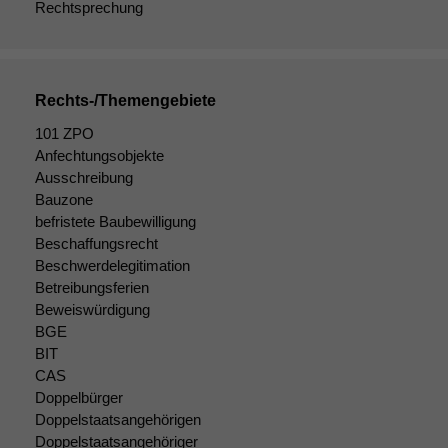
statistische
Rechtsprechung
Daten auf.
Funktionalität
Rechts-/Themengebiete
Einige
101 ZPO
Funktionen auf
Anfechtungsobjekte
dieser Website
sind optional.
Ausschreibung
Wenn Sie
Bauzone
diese Option
befristete Baubewilligung
deaktivieren,
Beschaffungsrecht
kann die
Beschwerdelegitimation
Website nicht
Betreibungsferien
zu 100%
Beweiswürdigung
funktionieren.
BGE
BIT
CAS
Marketing
Doppelbürger
Wir speichern
Doppelstaatsangehörigen
anonyme Daten ab,
Doppelstaatsangehöriger
um interne