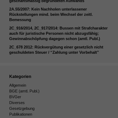
geschäftsmässig begründeten Aufwands
Notwendige
2A
.55/2007: Kein Nachholen unterlassener
Cookies
Rückstellungen mind. beim Wechsel der zeitl.
Diese
Bemessung
Cookies sind
nicht
2C_916
/2014,
2C_917
/2014: Bussen mit Strafcharakter
optional, es
auch für juristische Personen nicht abzugsfähig;
braucht sie,
Gewinnabschöpfung dagegen schon (amtl. Publ.)
damit die
2C_678
2012: Rückvergütung einer gesetzlich nicht
Website
geschuldeten Steuer / “Zahlung unter Vorbehalt”
korrekt
angezeigt
werden kann.
Kategorien
Statistiken
Allgemein
Um unsere
BGE
(amtl. Publ.)
Website zu
BVGer
verbessern,
Diverses
zeichnen
Gesetzgebung
wir
Publikationen
anonyme