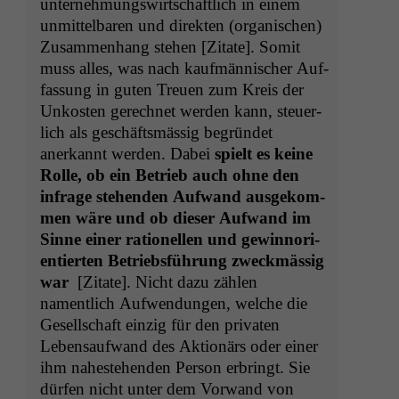
unternehmungswirtschaftlich in einem
unmit­tel­baren und direk­ten (organ­is­chen)
Zusam­men­hang ste­hen [Zitate]. Somit
muss alles, was nach kaufmän­nis­ch­er Auf­
fas­sung in guten Treuen zum Kreis der
Unkosten gerech­net wer­den kann, steuer­
lich als geschäftsmäs­sig begrün­det
anerkan­nt wer­den. Dabei
spielt es keine
Rolle, ob ein Betrieb auch ohne den
infrage ste­hen­den Aufwand aus­gekom­
men wäre und ob dieser Aufwand im
Sinne ein­er rationellen und gewin­nori­
en­tierten Betrieb­s­führung zweck­mäs­sig
war
[Zitate]. Nicht dazu zählen
namentlich Aufwen­dun­gen, welche die
Gesellschaft einzig für den pri­vat­en
Leben­saufwand des Aktionärs oder ein­er
ihm nah­este­hen­den Per­son erbringt. Sie
dür­fen nicht unter dem Vor­wand von