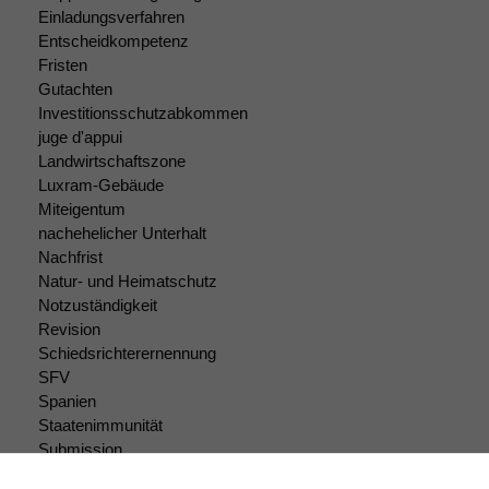
Einladungsverfahren
marketingtechnische
Auswertungen
Entscheidkompetenz
durchführen zu
Fristen
können. Diese helfen
Gutachten
uns, unsere Website
Investitionsschutzabkommen
zu verbessern.
juge d'appui
Landwirtschaftszone
Luxram-Gebäude
Miteigentum
nachehelicher Unterhalt
Nachfrist
Natur- und Heimatschutz
Notzuständigkeit
Revision
Schiedsrichterernennung
SFV
Spanien
Staatenimmunität
Submission
Submissionsrecht