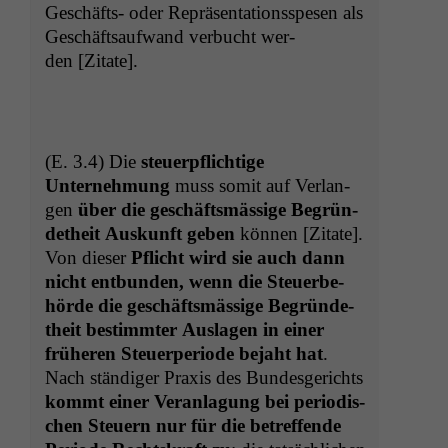
Geschäfts- oder Repräsen­ta­tion­sspe­sen als
Geschäft­saufwand ver­bucht wer­
den [Zitate].
(E. 3.4) Die
steuerpflichtige
Unternehmung
muss somit auf Ver­lan­
gen
über die geschäftsmäs­sige Begrün­
de­theit Auskun­ft geben
kön­nen [Zitate].
Von dieser
Pflicht wird sie auch dann
nicht ent­bun­den, wenn die Steuer­be­
hörde die geschäftsmäs­sige Begrün­de­
theit bes­timmter Aus­la­gen in ein­er
früheren Steuer­pe­ri­ode bejaht hat
.
Nach ständi­ger Prax­is des Bun­des­gerichts
kommt ein­er Ver­an­la­gung bei peri­odis­
chen Steuern nur für die betr­e­f­fende