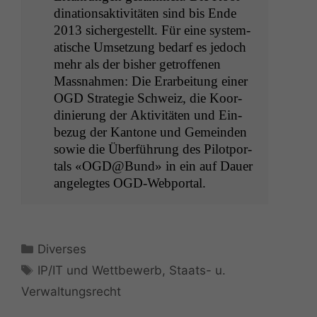
di­na­tion­sak­tiv­itäten sind bis Ende
2013 sichergestellt. Für eine sys­tem­
a­tis­che Umset­zung bedarf es jedoch
mehr als der bish­er getrof­fe­nen
Mass­nah­men: Die Erar­beitung ein­er
OGD
Strate­gie Schweiz, die Koor­
dinierung der Aktiv­itäten und Ein­
bezug der Kan­tone und Gemein­den
sowie die Über­führung des Pilot­por­
tals «
OGD
@Bund» in ein auf Dauer
angelegtes OGD-Webportal.
Kategorien
Diverses
Schlagwörter
IP/IT und Wettbewerb
,
Staats- u.
Verwaltungsrecht