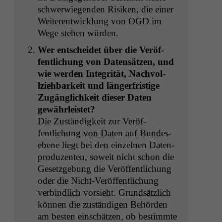
schw­er­wiegen­den Risiken, die ein­er
Weit­er­en­twick­lung von
OGD
im
Wege ste­hen würden.
Wer entschei­det über die Veröf­
fentlichung von Daten­sätzen, und
wie wer­den Integrität, Nachvol­
lziehbarkeit und länger­fristige
Zugänglichkeit dieser Dat­en
gewährleistet?
Die Zuständigkeit zur Veröf­
fentlichung von Dat­en auf Bundes-
ebene liegt bei den einzel­nen Daten­
pro­duzen­ten, soweit nicht schon die
Geset­zge­bung die Veröf­fentlichung
oder die Nicht-Veröf­fentlichung
verbindlich vor­sieht. Grund­sät­zlich
kön­nen die zuständi­gen Behör­den
am besten ein­schätzen, ob bes­timmte