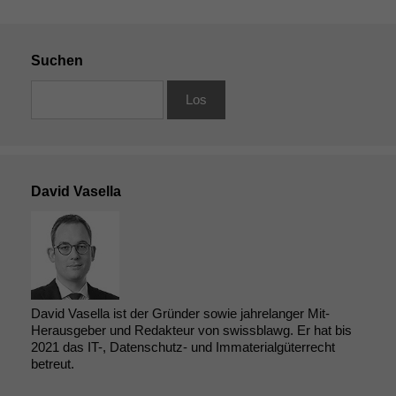
Notwendige
Suchen
Cookies
Diese
Cookies sind
nicht
optional, es
braucht sie,
damit die
Website
David Vasella
korrekt
angezeigt
werden kann.
Statistiken
David Vasella ist der Gründer sowie jahrelanger Mit-
Um unsere
Herausgeber und Redakteur von swissblawg. Er hat bis
Website zu
2021 das IT-, Datenschutz- und Immaterialgüterrecht
verbessern,
betreut.
zeichnen
wir