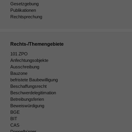
anonyme Daten ab,
Gesetzgebung
um interne
Publikationen
marketingtechnische
Rechtsprechung
Auswertungen
durchführen zu
können. Diese helfen
uns, unsere Website
zu verbessern.
Rechts-/Themengebiete
101 ZPO
Anfechtungsobjekte
Ausschreibung
Bauzone
befristete Baubewilligung
Beschaffungsrecht
Beschwerdelegitimation
Betreibungsferien
Beweiswürdigung
BGE
BIT
CAS
Doppelbürger