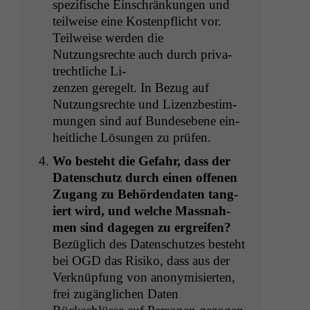
spez­i­fis­che Ein­schränkun­gen und
teil­weise eine Kostenpflicht vor.
Teil­weise wer­den die
Nutzungsrechte auch durch pri­va­
trechtliche Li-
zen­zen geregelt. In Bezug auf
Nutzungsrechte und Lizenzbes­tim­
mungen sind auf Bun­de­sebene ein­
heitliche Lösun­gen zu prüfen.
Wo beste­ht die Gefahr, dass der
Daten­schutz durch einen offe­nen
Zugang zu Behör­den­dat­en tang­
iert wird, und welche Mass­nah­
men sind dage­gen zu ergreifen?
Bezüglich des Daten­schutzes beste­ht
bei
OGD
das Risiko, dass aus der
Verknüp­fung von anonymisierten,
frei zugänglichen Dat­en