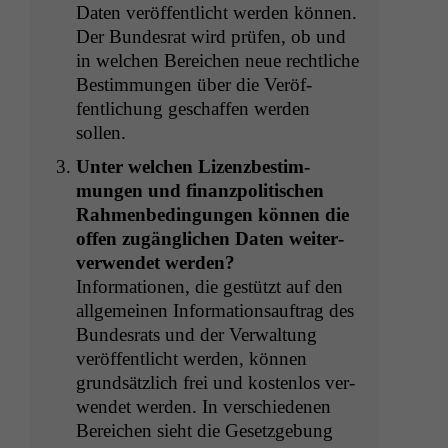
Dat­en veröf­fentlicht wer­den kön­nen.
Der Bun­desrat wird prüfen, ob und
in welchen Bere­ichen neue rechtliche
Bes­tim­mungen über die Veröf­
fentlichung geschaf­fen wer­den
sollen.
Unter welchen Lizenzbes­tim­
mungen und finanzpoli­tis­chen
Rah­menbe­din­gun­gen kön­nen die
offen zugänglichen Dat­en weit­er­
ver­wen­det werden?
Infor­ma­tio­nen, die gestützt auf den
all­ge­meinen Infor­ma­tion­sauf­trag des
Bun­desrats und der Ver­wal­tung
veröf­fentlicht wer­den, kön­nen
grund­sät­zlich frei und kosten­los ver­
wen­det wer­den. In ver­schiede­nen
Bere­ichen sieht die Geset­zge­bung