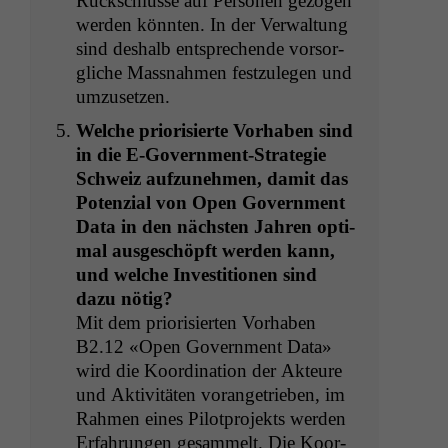
Rückschlüsse auf Per­so­n­en gezo­gen
wer­den kön­nten. In der Ver­wal­tung
sind deshalb entsprechende vor­sor­
gliche Mass­nah­men festzule­gen und
umzusetzen.
Welche pri­or­isierte Vorhaben sind
in die E‑Gov­ern­ment-Strate­gie
Schweiz aufzunehmen, damit das
Poten­zial von Open Gov­ern­ment
Data in den näch­sten Jahren opti­
mal aus­geschöpft wer­den kann,
und welche Investi­tio­nen sind
dazu nötig?
Mit dem pri­or­isierten Vorhaben
B2
.12 «Open Gov­ern­ment Data»
wird die Koor­di­na­tion der Akteure
und Aktiv­itäten vor­angetrieben, im
Rah­men eines Pilot­pro­jek­ts wer­den
Erfahrun­gen gesam­melt. Die Koor­