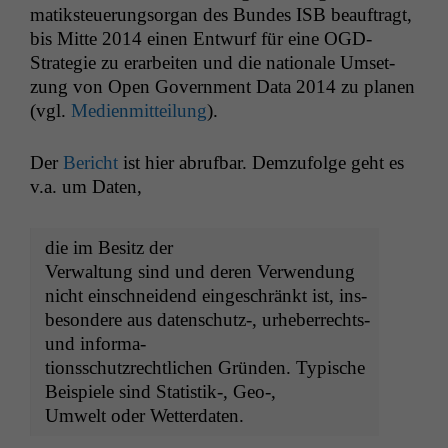
matik­s­teuerung­sor­gan des Bun­des
ISB
beauf­tragt,
bis Mitte 2014 einen Entwurf für eine OGD-
Strate­gie zu erar­beit­en und die nationale Umset­
zung von Open Gov­ern­ment Data 2014 zu pla­nen
(vgl.
Medi­en­mit­teilung
).
Der
Bericht
ist hier abruf­bar. Demzu­folge geht es
v.a. um Daten,
die im Besitz der
Ver­wal­tung sind und deren Ver­wen­dung
nicht ein­schnei­dend eingeschränkt ist, ins­
beson­dere aus datenschutz‑, urhe­ber­rechts-
und informa-
tion­ss­chutzrechtlichen Grün­den. Typische
Beispiele sind Statistik‑, Geo‑,
Umwelt oder Wetterdaten.