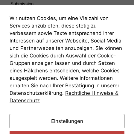
Submission
Submissionsrecht
Teilungsklage
Wir nutzen Cookies, um eine Vielzahl von
Venezuela
Services anzubieten, diese stetig zu
VRK
verbessern sowie Texte entsprechend Ihrer
Wiederherstellungsanordnung
Interessen auf unserer Webseite, Social Media
Zivilprozessordnung
und Partnerwebseiten anzuzeigen. Sie können
ZPO
sich die Cookies durch Auswahl der Cookie-
Zustellfiktion
Gruppen anzeigen lassen und durch Setzen
Zuständigkeit
Öffentliches Personalrecht
eines Häkchens entscheiden, welche Cookies
Öffentlichkeitsprinzip
ausgespielt werden. Weitere Informationen
erhalten Sie nach Ihrer Bestätigung in unserer
Datenschutzerklärung.
Rechtliche Hinweise &
Datenschutz
anmelden
Einstellungen