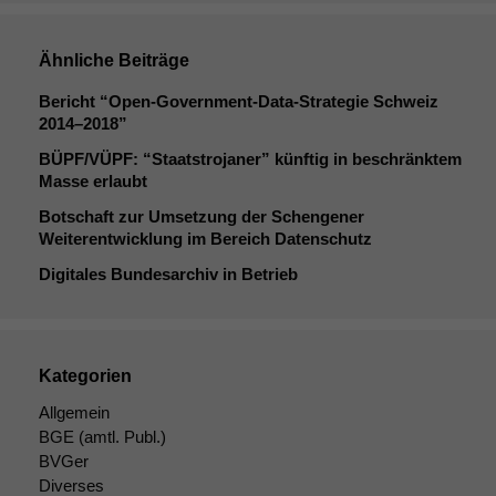
anonyme
statistische
Daten auf.
Ähnliche Beiträge
Bericht “Open-Government-Data-Strategie Schweiz
2014–2018”
Funktionalität
Einige
BÜPF
/
VÜPF
: “Staatstrojaner” künftig in beschränktem
Funktionen auf
Masse erlaubt
dieser Website
Botschaft zur Umsetzung der Schengener
sind optional.
Weiterentwicklung im Bereich Datenschutz
Wenn Sie
diese Option
Digitales Bundesarchiv in Betrieb
deaktivieren,
kann die
Website nicht
zu 100%
Kategorien
funktionieren.
Allgemein
BGE
(amtl. Publ.)
Marketing
BVGer
Wir speichern
Diverses