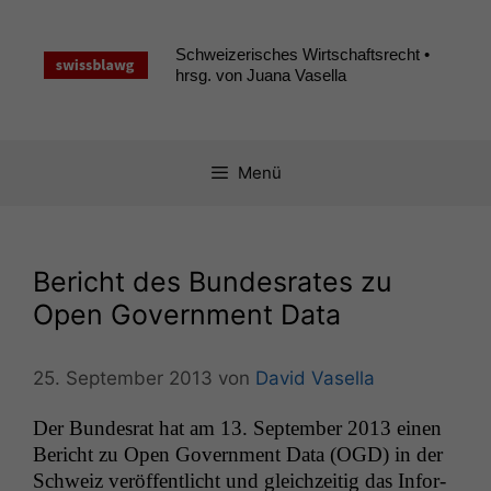
Zum
Inhalt
Schweizerisches Wirtschaftsrecht •
springen
hrsg. von Juana Vasella
Menü
Bericht des Bundesrates zu
Open Government Data
25. September 2013
von
David Vasella
Der Bun­desrat hat am 13. Sep­tem­ber 2013 einen
Bericht zu Open Gov­ern­ment Data (
OGD
) in der
Schweiz veröf­fentlicht und gle­ichzeit­ig das Infor­