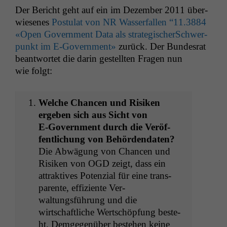
Der Bericht geht auf ein im Dezem­ber 2011 über­
wiesenes
Pos­tu­lat von
NR
Wasser­fall­en “11.3884
«Open Gov­ern­ment Data als strate­gis­ch­er­Schw­er­
punkt im E‑Government»
zurück. Der Bun­desrat
beant­wortet die darin gestell­ten Fra­gen nun
wie folgt:
Welche Chan­cen und Risiken
ergeben sich aus Sicht von
E‑Government durch die Veröf­
fentlichung von Behördendaten?
Die Abwä­gung von Chan­cen und
Risiken von
OGD
zeigt, dass ein
attrak­tives Poten­zial für eine trans­
par­ente, effiziente Ver-
wal­tungs­führung und die
wirtschaftliche Wertschöp­fung beste­
ht. Demge­genüber beste­hen keine