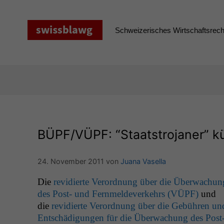
Zum
Inhalt
springen
Schweizerisches Wirtschaftsrecht
BÜPF
/
VÜPF
: “Staatstrojaner” 
24. November 2011
von
Juana Vasella
Die
rev­i­dierte Verord­nung über die Überwachun
des Post- und Fer­n­melde­v­erkehrs (
VÜPF
)
und
die
rev­i­dierte Verord­nung über die Gebühren un
Entschädi­gun­gen für die Überwachung des Post