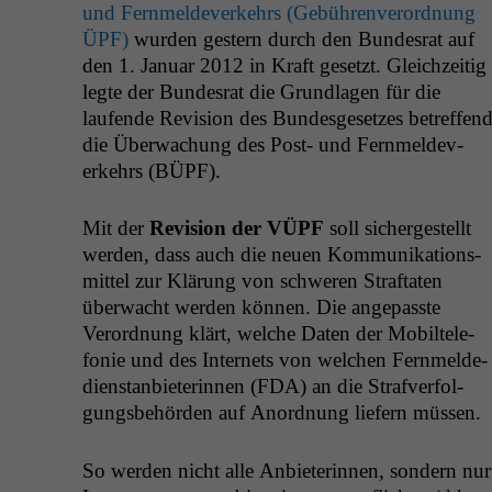
und Fer­n­melde­v­erkehrs (Gebühren­verord­nung
ÜPF
)
wur­den gestern durch den Bun­desrat auf
den 1. Jan­u­ar 2012 in Kraft geset­zt. Gle­ichzeit­ig
legte der Bun­desrat die Grund­la­gen für die
laufende Revi­sion des Bun­des­ge­set­zes betr­e­f­fen
die Überwachung des Post- und Fer­n­melde­v­
erkehrs (
BÜPF
).
Mit der
Revi­sion der
VÜPF
soll sichergestellt
wer­den, dass auch die neuen Kom­mu­nika­tion­s­
mit­tel zur Klärung von schw­eren Straftat­en
überwacht wer­den kön­nen. Die angepasste
Verord­nung klärt, welche Dat­en der Mobil­tele­
fonie und des Inter­nets von welchen Fer­n­melde­
di­en­stan­bi­eterin­nen (
FDA
) an die Strafver­fol­
gungs­be­hör­den auf Anord­nung liefern müssen.
So wer­den nicht alle Anbi­eterin­nen, son­dern nur