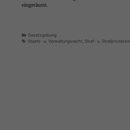
eingeräumt.
Kategorien
Gesetzgebung
Schlagwörter
Staats- u. Verwaltungsrecht
,
Straf- u. Strafprozessr