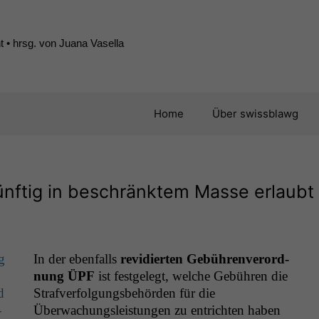
 • hrsg. von Juana Vasella
Home
Über swissblawg
künftig in beschränktem Masse erlaubt
g
In der eben­falls
rev­i­dierten Gebühren­verord­
nung
ÜPF
ist fest­gelegt, welche Gebühren die
d
Strafver­fol­gungs­be­hör­den für die
-
Überwachungsleis­tun­gen zu entricht­en haben