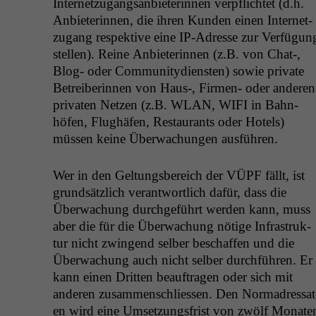
Inter­net­zu­gangsan­bi­eterin­nen verpflichtet (d.h.
Anbi­eterin­nen, die ihren Kun­den einen Inter­net­
zu­gang respek­tive eine IP-Adresse zur Ver­fü­gun
stellen). Reine Anbi­eterin­nen (z.B. von Chat‑,
Blog- oder Com­mu­ni­ty­di­en­sten) sowie pri­vate
Betreiberin­nen von Haus‑, Fir­men- oder anderen
pri­vat­en Net­zen (z.B.
WLAN
,
WIFI
in Bahn­
höfen, Flughäfen, Restau­rants oder Hotels)
müssen keine Überwachun­gen ausführen.
Wer in den Gel­tungs­bere­ich der
VÜPF
fällt, ist
grund­sät­zlich ver­ant­wortlich dafür, dass die
Überwachung durchge­führt wer­den kann, muss
aber die für die Überwachung nötige Infra­struk­
tur nicht zwin­gend sel­ber beschaf­fen und die
Überwachung auch nicht sel­ber durch­führen. Er
kann einen Drit­ten beauf­tra­gen oder sich mit
anderen zusam­men­schliessen. Den Nor­madres­sat
en wird eine Umset­zungs­frist von zwölf Monat­e