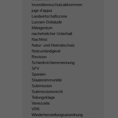
Investitionsschutzabkommen
juge d'appui
Landwirtschaftszone
Luxram-Gebäude
Miteigentum
nachehelicher Unterhalt
Nachfrist
Natur- und Heimatschutz
Notzuständigkeit
Revision
Schiedsrichterernennung
SFV
Spanien
Staatenimmunität
Submission
Submissionsrecht
Teilungsklage
Venezuela
VRK
Wiederherstellungsanordnung