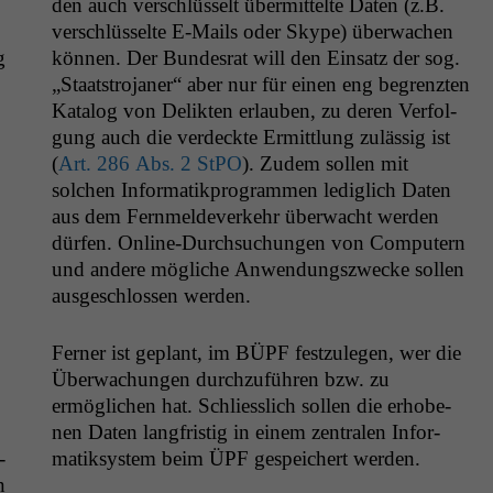
den auch ver­schlüs­selt über­mit­telte Dat­en (z.B.
ver­schlüs­selte E‑Mails oder Skype) überwachen
g
kön­nen. Der Bun­desrat will den Ein­satz der sog.
„Staat­stro­jan­er“ aber nur für einen eng begren­zten
Kat­a­log von Delik­ten erlauben, zu deren Ver­fol­
gung auch die verdeck­te Ermit­tlung zuläs­sig ist
(
Art. 286 Abs. 2 StPO
). Zudem sollen mit
solchen Infor­matikpro­gram­men lediglich Dat­en
aus dem Fer­n­melde­v­erkehr überwacht wer­den
dür­fen. Online-Durch­suchun­gen von Com­put­ern
und andere mögliche Anwen­dungszwecke sollen
aus­geschlossen werden.
Fern­er ist geplant, im
BÜPF
festzule­gen, wer die
Überwachun­gen durchzuführen bzw. zu
ermöglichen hat. Schliesslich sollen die erhobe­
nen Dat­en langfristig in einem zen­tralen Infor­
­
matiksys­tem beim
ÜPF
gespe­ichert werden.
n