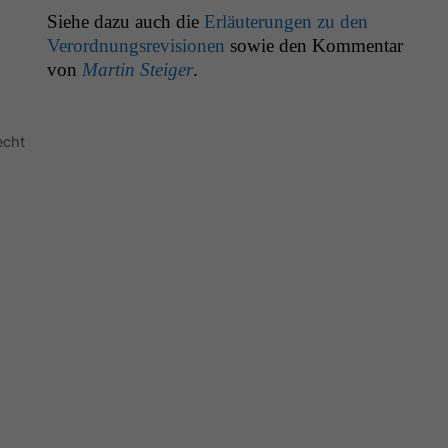
Siehe dazu auch die
Erläuterun­gen zu den
Verord­nungsre­vi­sio­nen
sowie den Kom­men­tar
von
Mar­tin Steiger
.
echt