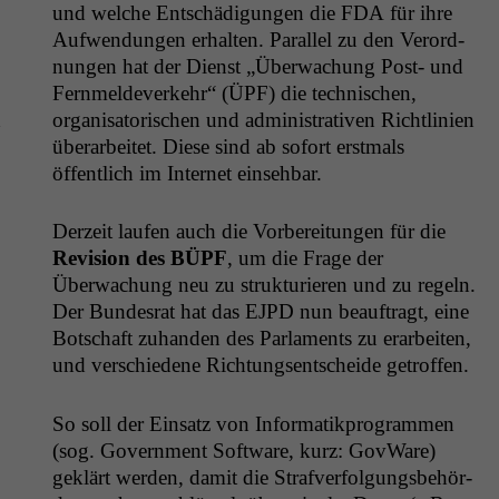
und welche Entschädi­gun­gen die
FDA
für ihre
Aufwen­dun­gen erhal­ten. Par­al­lel zu den Verord­
nun­gen hat der Dienst „Überwachung Post- und
Fer­n­melde­v­erkehr“ (
ÜPF
) die tech­nis­chen,
d
organ­isatorischen und admin­is­tra­tiv­en Richtlin­ien
über­ar­beit­et. Diese sind ab sofort erst­mals
öffentlich im Inter­net einsehbar.
Derzeit laufen auch die Vor­bere­itun­gen für die
Revi­sion des
BÜPF
, um die Frage der
Überwachung neu zu struk­turi­eren und zu regeln.
Der Bun­desrat hat das
EJPD
nun beauf­tragt, eine
Botschaft zuhan­den des Par­la­ments zu erar­beit­en,
und ver­schiedene Rich­tungsentschei­de getroffen.
So soll der Ein­satz von Infor­matikpro­gram­men
(sog. Gov­ern­ment Soft­ware, kurz: Gov­Ware)
gek­lärt wer­den, damit die Strafver­fol­gungs­be­hör­