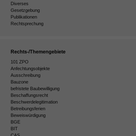
wir
Diverses
anonyme
Gesetzgebung
statistische
Publikationen
Daten auf.
Rechtsprechung
Funktionalität
Einige
Funktionen auf
Rechts-/Themengebiete
dieser Website
101 ZPO
sind optional.
Anfechtungsobjekte
Wenn Sie
Ausschreibung
diese Option
Bauzone
deaktivieren,
kann die
befristete Baubewilligung
Website nicht
Beschaffungsrecht
zu 100%
Beschwerdelegitimation
funktionieren.
Betreibungsferien
Beweiswürdigung
BGE
Marketing
BIT
Wir speichern
CAS