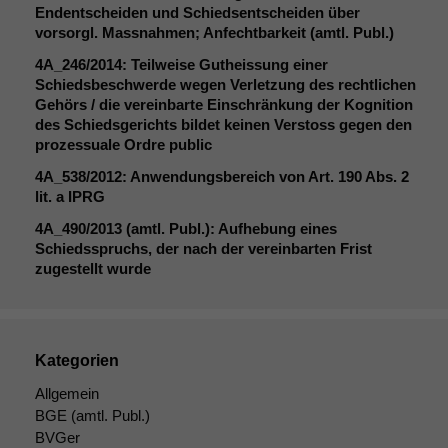
Endentscheiden und Schiedsentscheiden über
vorsorgl. Massnahmen; Anfechtbarkeit (amtl. Publ.)
Notwendige
4A_246
/2014: Teilweise Gutheissung einer
Cookies
Schiedsbeschwerde wegen Verletzung des rechtlichen
Diese
Gehörs / die vereinbarte Einschränkung der Kognition
Cookies sind
des Schiedsgerichts bildet keinen Verstoss gegen den
nicht
prozessuale Ordre public
optional, es
4A_538
/2012: Anwendungsbereich von Art. 190 Abs. 2
braucht sie,
lit. a
IPRG
damit die
Website
4A_490
/2013 (amtl. Publ.): Aufhebung eines
korrekt
Schiedsspruchs, der nach der vereinbarten Frist
angezeigt
zugestellt wurde
werden kann.
Statistiken
Kategorien
Um unsere
Website zu
Allgemein
verbessern,
BGE
(amtl. Publ.)
zeichnen
BVGer