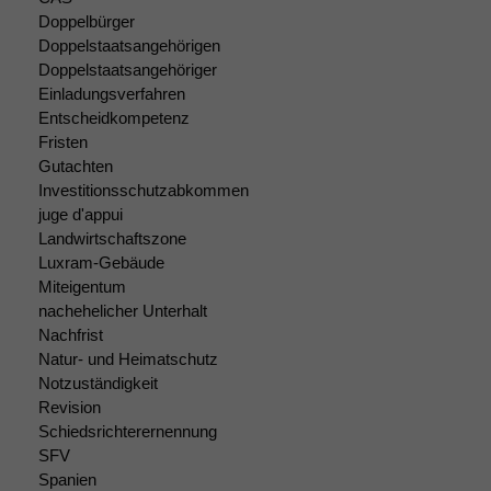
anonyme Daten ab,
Doppelbürger
um interne
Doppelstaatsangehörigen
marketingtechnische
Doppelstaatsangehöriger
Auswertungen
Einladungsverfahren
durchführen zu
Entscheidkompetenz
können. Diese helfen
Fristen
uns, unsere Website
zu verbessern.
Gutachten
Investitionsschutzabkommen
juge d'appui
Landwirtschaftszone
Luxram-Gebäude
Miteigentum
nachehelicher Unterhalt
Nachfrist
Natur- und Heimatschutz
Notzuständigkeit
Revision
Schiedsrichterernennung
SFV
Spanien