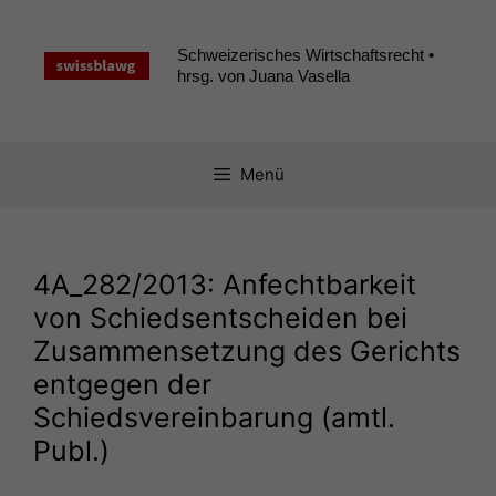
Zum
Inhalt
Schweizerisches Wirtschaftsrecht •
springen
hrsg. von Juana Vasella
Menü
4A_282
/2013: Anfechtbarkeit
von Schiedsentscheiden bei
Zusammensetzung des Gerichts
entgegen der
Schiedsvereinbarung (amtl.
Publ.)