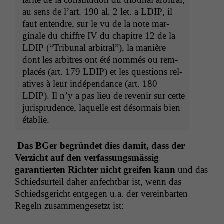
au sens de l’art. 190 al. 2 let. a
LDIP
, il
faut enten­dre, sur le vu de la note mar­
ginale du chiffre
IV
du chapitre 12 de la
LDIP
(“Tri­bunal arbi­tral”), la manière
dont les arbi­tres ont été nom­més ou rem­
placés (art. 179
LDIP
) et les ques­tions rel­
a­tives à leur indépen­dance (art. 180
LDIP
). Il n’y a pas lieu de revenir sur cette
jurispru­dence, laque­lle est désor­mais bien
établie.
Das BGer begrün­det dies damit, dass der
Verzicht auf den ver­fas­sungsmäs­sig
garantierten Richter nicht greifen kann
und das
Schied­surteil daher anfecht­bar ist, wenn das
Schieds­gericht ent­ge­gen u.a. der vere­in­barten
Regeln zusam­menge­set­zt ist: