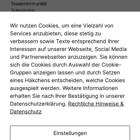
Staatenimmunität
Submission
Submissionsrecht
Teilungsklage
Wir nutzen Cookies, um eine Vielzahl von
Venezuela
Services anzubieten, diese stetig zu
VRK
verbessern sowie Texte entsprechend Ihrer
Wiederherstellungsanordnung
Interessen auf unserer Webseite, Social Media
Zivilprozessordnung
und Partnerwebseiten anzuzeigen. Sie können
ZPO
sich die Cookies durch Auswahl der Cookie-
Zustellfiktion
Gruppen anzeigen lassen und durch Setzen
Zuständigkeit
Öffentliches Personalrecht
eines Häkchens entscheiden, welche Cookies
Öffentlichkeitsprinzip
ausgespielt werden. Weitere Informationen
erhalten Sie nach Ihrer Bestätigung in unserer
Datenschutzerklärung.
Rechtliche Hinweise &
Datenschutz
anmelden
Einstellungen