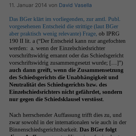
11. Januar 2014
von
David Vasella
Das BGer klärt im vor­liegen­den, zur amtl. Publ.
vorge­se­henen Entscheid die strit­tige (laut BGer
aber prak­tisch wenig rel­e­vante) Frage,
ob
IPRG
190
II
lit. a (“Der Entscheid kann nur ange­focht­en
wer­den: a. wenn der Einzelschied­srichter
vorschriftswidrig ernan­nt oder das Schieds­gericht
vorschriftswidrig zusam­menge­set­zt wurde; […]”)
auch dann
greift, wenn die Zusam­menset­zung
des Schieds­gerichts die Unab­hängigkeit und
Neu­tral­ität des Schieds­gerichts bzw. des
Einzelschied­srichters nicht gefährdet, son­dern
nur gegen die Schied­sklausel ver­stösst
.
Nach herrschen­der Auf­fas­sung trifft dies zu, und
zwar sowohl in der inter­na­tionalen wie auch in der
Bin­nen­schieds­gerichts­barkeit.
Das BGer fol­gt