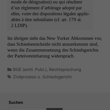
mode de désig­na­tion) ou qui résul­tent
d’un règle­ment d’ar­bi­trage adop­té par
elles, voire des dis­po­si­tions légales applic­
a­bles à titre sub­sidi­aire (cf. art. 179 al.
2
LDIP
).
Im übri­gen sieht das New York­er Abkom­men vor,
dass Schied­sentschei­de nicht anzuerken­nen sind,
wenn die Zusam­menset­zung des Schieds­gerichts
der Parteivere­in­barung widersprach.
Kategorien
BGE (amtl. Publ.)
,
Rechtsprechung
Schlagwörter
Zivilprozess u. Schiedsgericht
Suchen