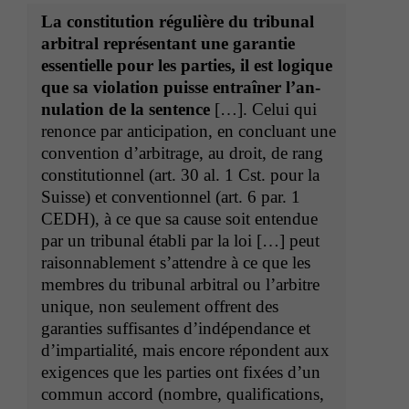
La con­sti­tu­tion régulière du tri­bunal
arbi­tral représen­tant une garantie
essen­tielle pour les par­ties, il est logique
que sa vio­la­tion puisse entraîn­er l’an­
nu­la­tion de la sen­tence
[…]. Celui qui
renonce par antic­i­pa­tion, en con­clu­ant une
con­ven­tion d’ar­bi­trage, au droit, de rang
con­sti­tu­tion­nel (art. 30 al. 1 Cst. pour la
Suisse) et con­ven­tion­nel (art. 6 par. 1
CEDH
), à ce que sa cause soit enten­due
par un tri­bunal établi par la loi […] peut
raisonnable­ment s’at­ten­dre à ce que les
mem­bres du tri­bunal arbi­tral ou l’ar­bi­tre
unique, non seule­ment offrent des
garanties suff­isantes d’indépen­dance et
d’im­par­tial­ité, mais encore répon­dent aux
exi­gences que les par­ties ont fixées d’un
com­mun accord (nom­bre, qual­i­fi­ca­tions,