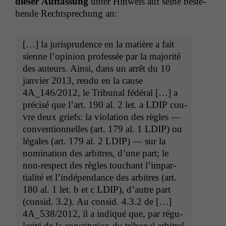
dieser Auf­fas­sung
unter Hin­weis auf seine beste­
hende Recht­sprechung an:
[…] la jurispru­dence en la matière a fait
sienne l’opin­ion pro­fessée par la majorité
des auteurs. Ain­si, dans un arrêt du 10
jan­vi­er 2013, ren­du en la cause
4A_146
/2012, le Tri­bunal fédéral […] a
pré­cisé que l’art. 190 al. 2 let. a
LDIP
cou­
vre deux griefs: la vio­la­tion des règles —
con­ven­tion­nelles (art. 179 al. 1
LDIP
) ou
légales (art. 179 al. 2
LDIP
) — sur la
nom­i­na­tion des arbi­tres, d’une part; le
non-respect des règles touchant l’im­par­
tial­ité et l’indépen­dance des arbi­tres (art.
180 al. 1 let. b et c
LDIP
), d’autre part
(con­sid. 3.2). Au con­sid. 4.3.2 de […]
4A_538
/2012, il a indiqué que, par régu­
lar­ité de la con­sti­tu­tion du tri­bunal arbi­tral,