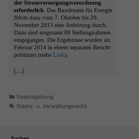
der Stromver­sorgungsverord­nung
erforder­lich
. Das Bun­de­samt für Energie
führte dazu vom 7. Okto­ber bis 29.
Novem­ber 2013 eine Anhörung durch.
Dazu sind ins­ge­samt 88 Stel­lung­nah­men
einge­gan­gen. Die Ergeb­nisse wur­den im
Feb­ru­ar 2014 in einem sep­a­rat­en Bericht
pub­liziert (siehe
Link
).
[…]
Kategorien
Gesetzgebung
Schlagwörter
Staats- u. Verwaltungsrecht
Suchen