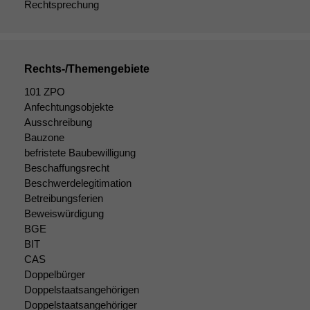
Rechtsprechung
Notwendige
Cookies
Diese
Cookies sind
Rechts-/Themengebiete
nicht
optional, es
101 ZPO
braucht sie,
Anfechtungsobjekte
damit die
Ausschreibung
Website
Bauzone
korrekt
befristete Baubewilligung
angezeigt
Beschaffungsrecht
werden kann.
Beschwerdelegitimation
Betreibungsferien
Beweiswürdigung
Statistiken
BGE
Um unsere
BIT
Website zu
verbessern,
CAS
zeichnen
Doppelbürger
wir
Doppelstaatsangehörigen
anonyme
Doppelstaatsangehöriger