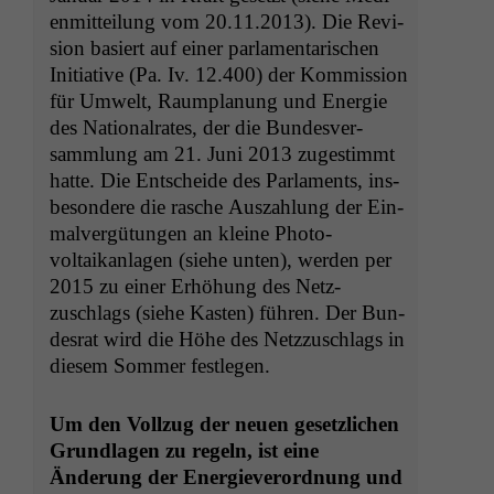
en­mit­teilung vom 20.11.2013). Die Revi­
sion basiert auf ein­er par­la­men­tarischen
Ini­tia­tive (Pa. Iv. 12.400) der Kom­mis­sion
für Umwelt, Raum­pla­nung und Energie
des Nation­al­rates, der die Bun­desver­
samm­lung am 21. Juni 2013 zuges­timmt
hat­te. Die Entschei­de des Par­la­ments, ins­
beson­dere die rasche Auszahlung der Ein­
malvergü­tun­gen an kleine Pho­to­
voltaikan­la­gen (siehe unten), wer­den per
2015 zu ein­er Erhöhung des Net­z­
zuschlags (siehe Kas­ten) führen. Der Bun­
desrat wird die Höhe des Net­z­zuschlags in
diesem Som­mer festlegen.
Um den Vol­lzug der neuen geset­zlichen
Grund­la­gen zu regeln, ist eine
Änderung der Energieverord­nung und