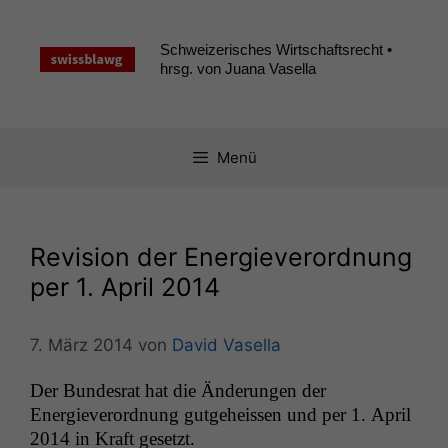
Zum
Inhalt
Schweizerisches Wirtschaftsrecht •
springen
hrsg. von Juana Vasella
Menü
Revision der Energieverordnung
per 1. April 2014
7. März 2014
von
David Vasella
Der Bun­desrat hat die Änderun­gen der
Energieverord­nung gut­ge­heis­sen und per 1. April
2014 in Kraft gesetzt.