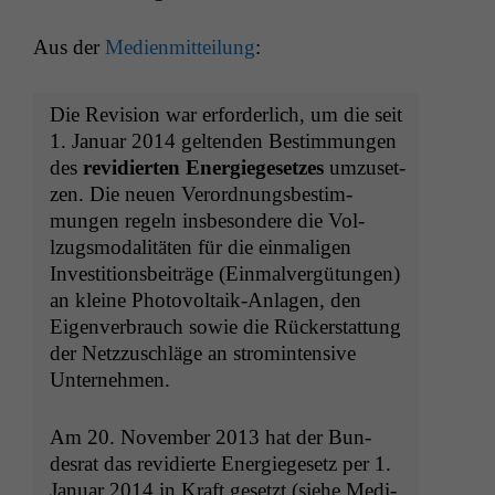
Aus der
Medi­en­mit­teilung
:
Die Revi­sion war erforder­lich, um die seit
1. Jan­u­ar 2014 gel­tenden Bes­tim­mungen
des
rev­i­dierten Energiege­set­zes
umzuset­
zen. Die neuen Verord­nungs­bes­tim­
mungen regeln ins­beson­dere die Vol­
lzugsmodal­itäten für die ein­ma­li­gen
Investi­tions­beiträge (Ein­malvergü­tun­gen)
an kleine Pho­to­voltaik-Anla­gen, den
Eigen­ver­brauch sowie die Rück­er­stat­tung
der Net­z­zuschläge an stro­minten­sive
Unternehmen.
Am 20. Novem­ber 2013 hat der Bun­
desrat das rev­i­dierte Energiege­setz per 1.
Jan­u­ar 2014 in Kraft geset­zt (siehe Medi­