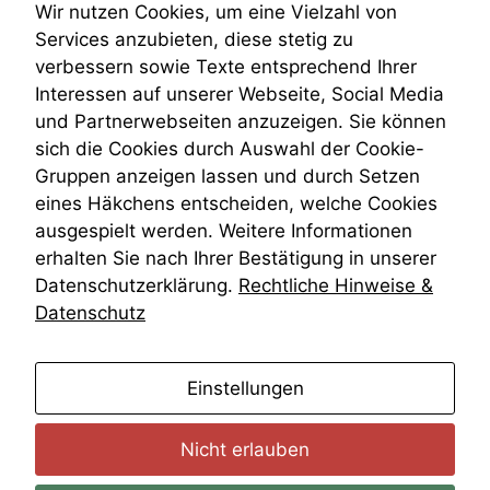
Teilungsklage
Wir nutzen Cookies, um eine Vielzahl von
marketingtechnische
Venezuela
Services anzubieten, diese stetig zu
Auswertungen
VRK
durchführen zu
verbessern sowie Texte entsprechend Ihrer
Wiederherstellungsanordnung
können. Diese helfen
Interessen auf unserer Webseite, Social Media
Zivilprozessordnung
uns, unsere Website
und Partnerwebseiten anzuzeigen. Sie können
zu verbessern.
ZPO
sich die Cookies durch Auswahl der Cookie-
Zustellfiktion
Gruppen anzeigen lassen und durch Setzen
Zuständigkeit
Öffentliches Personalrecht
eines Häkchens entscheiden, welche Cookies
Öffentlichkeitsprinzip
ausgespielt werden. Weitere Informationen
erhalten Sie nach Ihrer Bestätigung in unserer
Datenschutzerklärung.
Rechtliche Hinweise &
Datenschutz
anmelden
Einstellungen
Nicht erlauben