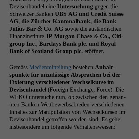
Devisen­han­del eine
Unter­suchung
gegen
die
Schweiz­er Banken
UBS
AG
und Cred­it Suisse
AG
, die Zürcher Kan­ton­al­bank, die Bank
&
Julius Bär
Co.
AG
sowie die aus­ländis­chen
&
Finanzin­sti­tute
JP
Mor­gan Chase
Co., Cit­i­
group Inc., Bar­clays Bank plc. und Roy­al
Bank of Scot­land Group plc.
eröffnet.
Gemäss
Medi­en­mit­teilung
beste­hen
Anhalt­
spunk­te für unzuläs­sige Absprachen bei der
Fix­ierung ver­schieden­er Wech­selkurse im
Devisen­han­del
(For­eign Exchange, Forex). Die
WEKO
unter­suche nun, ob zwis­chen den genan­
nten Banken Wet­tbe­werb­sabre­den ver­schiede­nen
Inhaltes zur Manip­u­la­tion von Wech­selkursen im
Devisen­han­del getrof­fen wor­den sind. Es gehe
ins­beson­dere um fol­gende Verhaltensweisen: