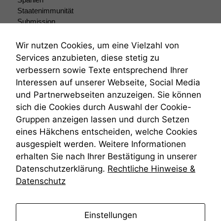
Wenn Sie
Staatenimmunität
diese Option
Submission
deaktivieren,
Submissionsrecht
kann die
Teilungsklage
Wir nutzen Cookies, um eine Vielzahl von
Website nicht
Venezuela
zu 100%
Services anzubieten, diese stetig zu
VRK
funktionieren.
verbessern sowie Texte entsprechend Ihrer
Wiederherstellungsanordnung
Interessen auf unserer Webseite, Social Media
Zivilprozessordnung
und Partnerwebseiten anzuzeigen. Sie können
ZPO
Marketing
sich die Cookies durch Auswahl der Cookie-
Zustellfiktion
Wir speichern
Gruppen anzeigen lassen und durch Setzen
anonyme Daten ab,
Zuständigkeit
um interne
Öffentliches Personalrecht
eines Häkchens entscheiden, welche Cookies
marketingtechnische
Öffentlichkeitsprinzip
ausgespielt werden. Weitere Informationen
Auswertungen
erhalten Sie nach Ihrer Bestätigung in unserer
durchführen zu
Datenschutzerklärung.
Rechtliche Hinweise &
können. Diese helfen
uns, unsere Website
Datenschutz
zu verbessern.
anmelden
Einstellungen