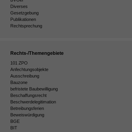
Diverses
Gesetzgebung
Publikationen
Rechtsprechung
Rechts-/Themengebiete
101 ZPO
Anfechtungsobjekte
Ausschreibung
Bauzone
Notwendige
befristete Baubewilligung
Cookies
Beschaffungsrecht
Diese
Beschwerdelegitimation
Cookies sind
Betreibungsferien
nicht
Beweiswürdigung
optional, es
braucht sie,
BGE
damit die
BIT