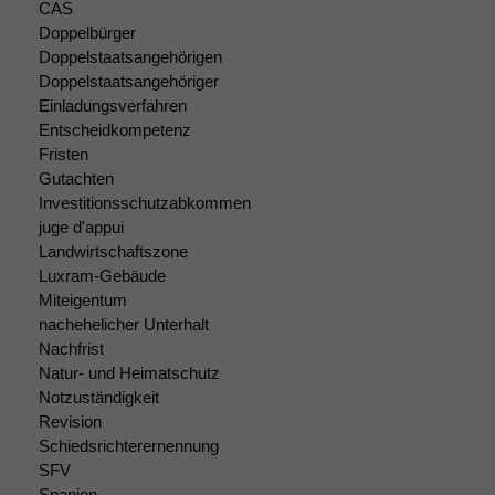
Website
CAS
korrekt
Doppelbürger
angezeigt
Doppelstaatsangehörigen
werden kann.
Doppelstaatsangehöriger
Einladungsverfahren
Entscheidkompetenz
Statistiken
Fristen
Um unsere
Gutachten
Website zu
Investitionsschutzabkommen
verbessern,
juge d'appui
zeichnen
Landwirtschaftszone
wir
Luxram-Gebäude
anonyme
statistische
Miteigentum
Daten auf.
nachehelicher Unterhalt
Nachfrist
Natur- und Heimatschutz
Funktionalität
Notzuständigkeit
Einige
Revision
Funktionen auf
Schiedsrichterernennung
dieser Website
SFV
sind optional.
Spanien