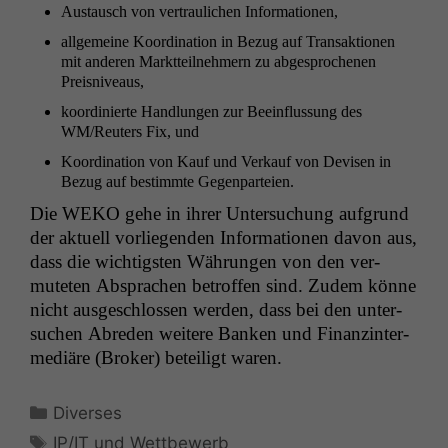
Aus­tausch von ver­traulichen Informationen,
all­ge­meine Koor­di­na­tion in Bezug auf Transak­tio­nen
mit anderen Mark­t­teil­nehmern zu abge­sproch­enen
Preisniveaus,
koor­dinierte Hand­lun­gen zur Bee­in­flus­sung des
WM
/Reuters Fix, und
Koor­di­na­tion von Kauf und Verkauf von Devisen in
Bezug auf bes­timmte Gegenparteien.
Die
WEKO
gehe in ihrer Unter­suchung auf­grund
der aktuell vor­liegen­den Infor­ma­tio­nen davon aus,
dass die wichtig­sten Währun­gen von den ver­
muteten Absprachen betrof­fen sind. Zudem könne
nicht aus­geschlossen wer­den, dass bei den unter­
suchen Abre­den weit­ere Banken und Finanz­in­ter­
mediäre (Bro­ker) beteiligt waren.
Kategorien
Diverses
Schlagwörter
IP/IT und Wettbewerb