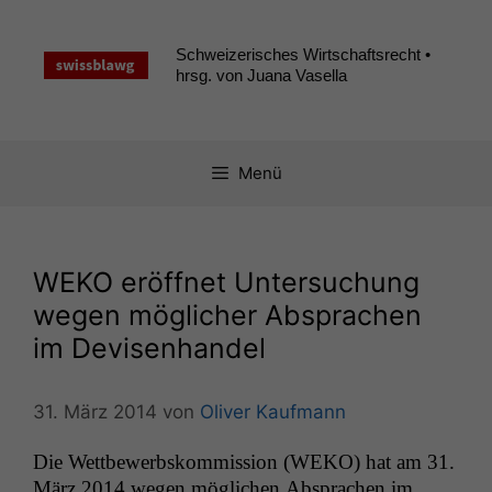
Zum
Inhalt
Schweizerisches Wirtschaftsrecht •
springen
hrsg. von Juana Vasella
Menü
WEKO
eröffnet Untersuchung
wegen möglicher Absprachen
im Devisenhandel
31. März 2014
von
Oliver Kaufmann
Die Wet­tbe­werb­skom­mis­sion (
WEKO
) hat am 31.
März 2014 wegen möglichen Absprachen im