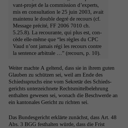
vant-pro­jet de la com­mis­sion d’ex­perts,
mis en con­sul­ta­tion le 25 juin 2003, avait
main­tenu le dou­ble degré de recours (cf.
Mes­sage préc­ité,
FF
2006 7010 ch.
5.25.8). La recourante, qui plus est, con­
cède elle-même que “les règles du
CPC
Vaud n’ont jamais régi les recours con­tre
la sen­tence arbi­trale …” (recours, p. 10).
Weit­er machte A gel­tend, dass sie in ihrem guten
Glauben zu schützen sei, weil am Ende des
Schiedsspruchs eine vom Sekretär des Schieds­
gerichts unterze­ich­nete Rechtsmit­tel­belehrung
enthal­ten gewe­sen sei, wonach die Beschw­erde an
ein kan­tonales Gericht zu richt­en sei.
Das Bun­des­gericht erk­lärte zunächst, dass Art. 48
Notwendige
Abs. 3
BGG
fes­thal­ten würde, dass die Frist