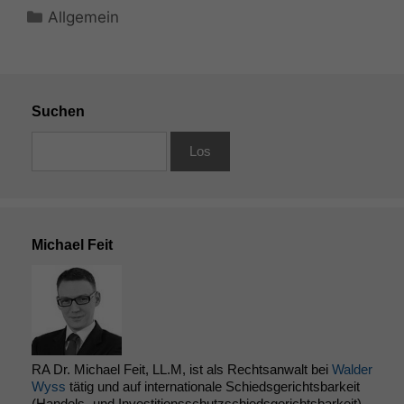
durchführen zu
Kategorien
Allgemein
können. Diese helfen
uns, unsere Website
zu verbessern.
Suchen
Michael Feit
RA Dr. Michael Feit, LL.M, ist als Rechtsanwalt bei
Walder
Wyss
tätig und auf internationale Schiedsgerichtsbarkeit
(Handels- und Investitionsschutzschiedsgerichtsbarkeit)