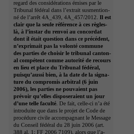
regard des con­sid­éra­tions émis­es par le
Tri­bunal fédéral dans l’ex­trait sus­men­tion­
né de l’ar­rêt
4A_439
,
4A_457
/2012.
Il est
clair que la seule référence à ces règles-
là, à l’in­star du ren­voi au con­cor­dat
dont il était ques­tion dans ce précé­dent,
n’ex­pri­mait pas la volon­té com­mune
des par­ties de choisir le tri­bunal can­ton­
al com­pé­tent comme autorité de recours
en lieu et place du Tri­bunal fédéral,
puisqu’aus­si bien, à la date de la sig­na­
ture du com­pro­mis arbi­tral (6 juin
2006), les par­ties ne pou­vaient pas
prévoir qu’elles dis­poseraient un jour
d’une telle fac­ulté
. De fait, celle-ci n’a été
intro­duite que dans le pro­jet de Code de
procé­dure civile accom­pa­g­nant le Mes­sage
du Con­seil fédéral du 28 juin 2006 (art.
388 al. 1;
FF
2006 7109), alors que l’a­