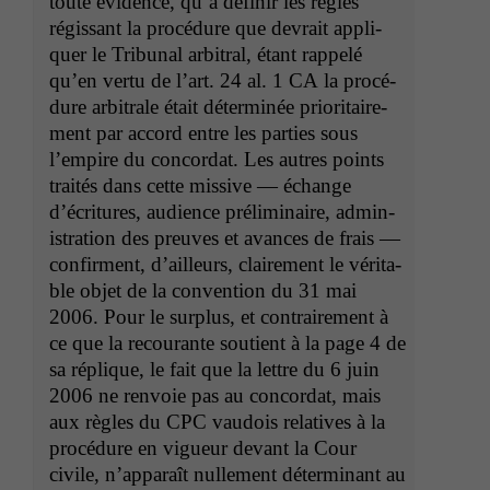
toute évi­dence, qu’à définir les règles
régis­sant la procé­dure que devrait appli­
quer le Tri­bunal arbi­tral, étant rap­pelé
qu’en ver­tu de l’art. 24 al. 1
CA
la procé­
dure arbi­trale était déter­minée pri­or­i­taire­
ment par accord entre les par­ties sous
l’em­pire du con­cor­dat. Les autres points
traités dans cette mis­sive — échange
d’écri­t­ures, audi­ence prélim­i­naire, admin­
is­tra­tion des preuves et avances de frais —
con­fir­ment, d’ailleurs, claire­ment le véri­ta­
ble objet de la con­ven­tion du 31 mai
2006. Pour le sur­plus, et con­traire­ment à
ce que la recourante sou­tient à la page 4 de
sa réplique, le fait que la let­tre du 6 juin
2006 ne ren­voie pas au con­cor­dat, mais
aux règles du
CPC
vau­dois rel­a­tives à la
procé­dure en vigueur devant la Cour
civile, n’ap­pa­raît nulle­ment déter­mi­nant au