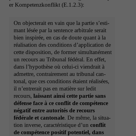
er Kom­pe­ten­zkon­flikt (E.1.2.3):
On objecterait en vain que la par­tie s’es­ti­
mant lésée par la sen­tence arbi­trale serait
bien inspirée, en cas de doute quant à la
réal­i­sa­tion des con­di­tions d’ap­pli­ca­tion de
cette dis­po­si­tion, de for­mer simul­tané­ment
un recours au Tri­bunal fédéral. En effet,
dans l’hy­pothèse où celui-ci viendrait à
admet­tre, con­traire­ment au tri­bunal can­
ton­al, que ces con­di­tions étaient réal­isées,
il n’en­tr­erait pas en matière sur led­it
recours,
lais­sant ain­si cette par­tie sans
défense face à ce con­flit de com­pé­tence
négatif entre autorités de recours
fédérale et can­tonale
. De même, la sit­u­a­
tion inverse, car­ac­téris­tique d’un
con­flit
de com­pé­tence posi­tif poten­tiel, dans