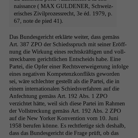
nais­sance (
MAX
GULDENER
, Schweiz­
erisches Zivil­prozess­recht, 3e éd. 1979, p.
67, note de pied 41).
Das Bun­des­gericht erk­lärte weit­er, dass gemäss
Art. 387
ZPO
der Schiedsspruch mit sein­er Eröff­
nung die Wirkung eines recht­skräfti­gen und voll­
streck­baren gerichtlichen Entschei­ds habe. Eine
Partei, die Opfer ein­er Rechtsver­weigerung infolge
eines neg­a­tiv­en Kom­pe­ten­zkon­flik­ts gewor­den
sei, wäre schlechter gestellt als die Partei, die in
einem inter­na­tionalen Schiedsver­fahren auf die
Anfech­tung gemäss Art. 192 Abs. 1
ZPO
verzichtet hätte, weil sich diese Partei im Rah­men
der Voll­streck­ung gemäss Art. 192 Abs. 2
ZPO
auf die New York­er Kon­ven­tion vom 10. Juni
1958 berufen könne. Es recht­fer­tige sich deshalb,
dass das Bun­des­gericht die Frage prüft, ob das