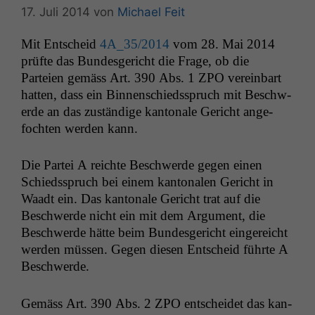
17. Juli 2014
von
Michael Feit
Mit Entscheid
4A_35
/2014
vom 28. Mai 2014
prüfte das Bun­des­gericht die Frage, ob die
Parteien gemäss Art. 390 Abs. 1
ZPO
vere­in­bart
hat­ten, dass ein Bin­nen­schiedsspruch mit Beschw­
erde an das zuständi­ge kan­tonale Gericht ange­
focht­en wer­den kann.
Die Partei A reichte Beschw­erde gegen einen
Schiedsspruch bei einem kan­tonalen Gericht in
Waadt ein. Das kan­tonale Gericht trat auf die
Beschw­erde nicht ein mit dem Argu­ment, die
Beschw­erde hätte beim Bun­des­gericht ein­gere­icht
wer­den müssen. Gegen diesen Entscheid führte A
Beschwerde.
Gemäss Art. 390 Abs. 2
ZPO
entschei­det das kan­