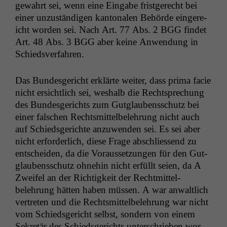
Cookies
gewahrt sei, wenn eine Eingabe frist­gerecht bei
Diese
ein­er unzuständi­gen kan­tonalen Behörde ein­gere­
Cookies sind
icht wor­den sei. Nach Art. 77 Abs. 2
BGG
find­et
nicht
Art. 48 Abs. 3
BGG
aber keine Anwen­dung in
optional, es
braucht sie,
Schiedsverfahren.
damit die
Website
Das Bun­des­gericht erk­lärte weit­er, dass pri­ma facie
korrekt
nicht ersichtlich sei, weshalb die Recht­sprechung
angezeigt
werden kann.
des Bun­des­gerichts zum Gut­glaubenss­chutz bei
ein­er falschen Rechtsmit­tel­belehrung nicht auch
auf Schieds­gerichte anzuwen­den sei. Es sei aber
Statistiken
nicht erforder­lich, diese Frage abschliessend zu
Um unsere
entschei­den, da die Voraus­set­zun­gen für den Gut­
Website zu
glaubenss­chutz ohne­hin nicht erfüllt seien, da A
verbessern,
Zweifel an der Richtigkeit der Recht­mit­tel­
zeichnen
wir
belehrung hät­ten haben müssen. A war anwaltlich
anonyme
vertreten und die Rechtsmit­tel­belehrung war nicht
statistische
vom Schieds­gericht selb­st, son­dern von einem
Daten auf.
Sekretär des Schieds­gerichts unter­schrieben wor­