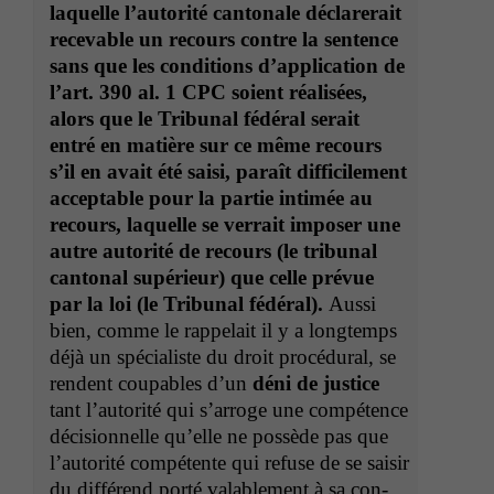
laque­lle l’au­torité can­tonale déclar­erait
recev­able un recours con­tre la sen­tence
sans que les con­di­tions d’ap­pli­ca­tion de
l’
art. 390 al. 1
CPC
soient réal­isées,
alors que le Tri­bunal fédéral serait
entré en matière sur ce même recours
s’il en avait été saisi, paraît dif­fi­cile­ment
accept­able pour la par­tie intimée au
recours, laque­lle se ver­rait impos­er une
autre autorité de recours (le tri­bunal
can­ton­al supérieur) que celle prévue
par la loi (le Tri­bunal fédéral).
Aus­si
bien, comme le rap­pelait il y a longtemps
déjà un spé­cial­iste du droit procé­dur­al, se
ren­dent coupables d’un
déni de jus­tice
tant l’au­torité qui s’ar­roge une com­pé­tence
déci­sion­nelle qu’elle ne pos­sède pas que
l’au­torité com­pé­tente qui refuse de se saisir
du dif­férend porté val­able­ment à sa con­