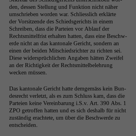
den, dessen Stel­lung und Funk­tion nicht näher
umschrieben wor­den war. Schliesslich erk­lärte
Funktionalität
der Vor­sitzende des Schieds­gerichts in einem
Einige
Funktionen auf
Schreiben, dass die Parteien vor Ablauf der
dieser Website
Rechtsmit­tel­frist erhal­ten hat­ten, dass eine Beschw­
sind optional.
erde nicht an das kan­tonale Gericht, son­dern an
Wenn Sie
einen der bei­den Mitsch­ied­srichter zu richt­en sei.
diese Option
Diese wider­sprüch­lichen Angaben hät­ten Zweifel
deaktivieren,
kann die
an der Richtigkeit der Rechtsmit­tel­belehrung
Website nicht
weck­en müssen.
zu 100%
funktionieren.
Das kan­tonale Gericht hat­te demgemäss kein Bun­
desrecht ver­let­zt, als es zum Schluss kam, dass die
Parteien keine Vere­in­barung i.S.v. Art. 390 Abs. 1
Marketing
Wir speichern
ZPO
getrof­fen hat­ten und es sich deshalb für nicht
anonyme Daten ab,
zuständig erachtete, um über die Beschw­erde zu
um interne
entscheiden.
marketingtechnische
Auswertungen