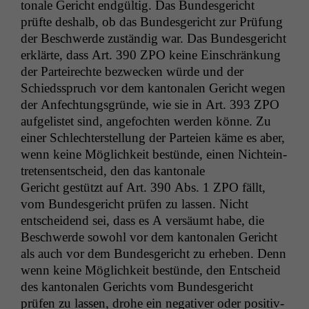
tonale Gericht endgültig. Das Bun­des­gericht
prüfte deshalb, ob das Bun­des­gericht zur Prü­fung
der Beschw­erde zuständig war. Das Bun­des­gericht
erk­lärte, dass Art. 390
ZPO
keine Ein­schränkung
der Parteirechte bezweck­en würde und der
Schiedsspruch vor dem kan­tonalen Gericht wegen
der Anfech­tungs­gründe, wie sie in Art. 393
ZPO
aufge­lis­tet sind, ange­focht­en wer­den könne. Zu
ein­er Schlechter­stel­lung der Parteien käme es aber,
wenn keine Möglichkeit bestünde, einen Nichtein­
tretensentscheid, den das kan­tonale
Gericht gestützt auf Art. 390 Abs. 1
ZPO
fällt,
vom Bun­des­gericht prüfen zu lassen. Nicht
entschei­dend sei, dass es A ver­säumt habe, die
Beschw­erde sowohl vor dem kan­tonalen Gericht
als auch vor dem Bun­des­gericht zu erheben. Denn
wenn keine Möglichkeit bestünde, den Entscheid
des kan­tonalen Gerichts vom Bun­des­gericht
prüfen zu lassen, dro­he ein neg­a­tiv­er oder pos­i­tiv­