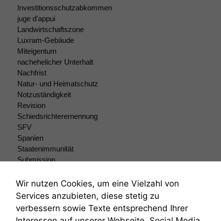
Investitionsschutzabkommen
juge d'appui
Landwirtschaftszone
Luxram-Gebäude
Miteigentum
nachehelicher Unterhalt
Nachfrist
Natur- und Heimatschutz
Notzuständigkeit
Revision
Schiedsrichterernennung
SFV
Spanien
Staatenimmunität
Submission
Submissionsrecht
Teilungsklage
Wir nutzen Cookies, um eine Vielzahl von
Venezuela
Services anzubieten, diese stetig zu
VRK
verbessern sowie Texte entsprechend Ihrer
Wiederherstellungsanordnung
Interessen auf unserer Webseite, Social Media