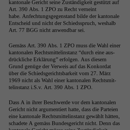
kan­tonale Gericht seine Zuständigkeit gestützt auf
Art. 390 Abs. 1
ZPO
zu Recht verneint
habe. Anfech­tungs­ge­gen­stand bilde der kan­tonale
Entscheid und nicht der Schiedsspruch, weshalb
Art. 77
BGG
nicht anwend­bar sei.
Gemäss Art. 390 Abs. 1
ZPO
muss die Wahl ein­er
kan­tonalen Rechtsmit­telin­stanz “durch eine aus­
drück­liche Erk­lärung” erfol­gen. Aus diesem
Grund genüge der Ver­weis auf das Konko­r­dat
über die Schieds­gerichts­barkeit vom 27. März
1969 nicht als Wahl ein­er kan­tonalen Rechtsmit­
telin­stanz i.S.v. Art. 390 Abs. 1
ZPO
.
Dass A in ihrer Beschw­erde vor dem kan­tonalen
Gericht nicht argu­men­tiert hat­te, dass die Parteien
eine kan­tonale Rechtsmit­telin­stanz gewählt hät­ten,
schadete A gemäss Bun­des­gericht nicht. Denn das