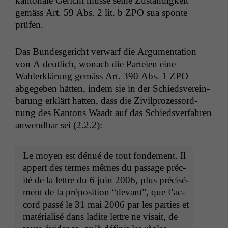
kan­tonale Gericht müsse seine Zuständigkeit
gemäss Art. 59 Abs. 2 lit. b
ZPO
sua sponte
prüfen.
Das Bun­des­gericht ver­warf die Argu­men­ta­tion
von A deut­lich, wonach die Parteien eine
Wahlerk­lärung gemäss Art. 390 Abs. 1
ZPO
abgegeben hät­ten, indem sie in der Schiedsvere­in­
barung erk­lärt hat­ten, dass die Zivil­prozes­sor­d­
nung des Kan­tons Waadt auf das Schiedsver­fahren
anwend­bar sei (2.2.2):
Le moyen est dénué de tout fonde­ment. Il
appert des ter­mes mêmes du pas­sage préc­
ité de la let­tre du 6 juin 2006, plus pré­cisé­
ment de la pré­po­si­tion “devant”, que l’ac­
cord passé le 31 mai 2006 par les par­ties et
matéri­al­isé dans ladite let­tre ne visait, de