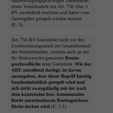
baube­wil­li­gungspflichti­gen Tatbestände,
deren Vere­in­barkeit mit Art. 75b Abs. 1
BV
zweifel­haft erscheint und daher vom
Geset­zge­ber geregelt wer­den müssen
(E. 5).
Art. 75b
BV
beschränkt nicht nur den
Zweit­woh­nungsan­teil am Gesamtbe­stand
der Wohnein­heit­en, son­dern auch an der
für Wohnzwecke genutzten
Brut­to­
geschoss­fläche
ein­er Gemeinde.
Wie das
ARE
zutr­e­f­fend dar­legt, ist davon
auszuge­hen, dass dieser Begriff kün­ftig
bun­de­sein­heitlich geregelt wird und
sich nicht zwangsläu­fig mit der nach
dem kan­tonalen bzw. kom­mu­nalen
Recht anrechen­baren Brut­to­geschoss­
fläche deck­en wird
(E. 5.1).