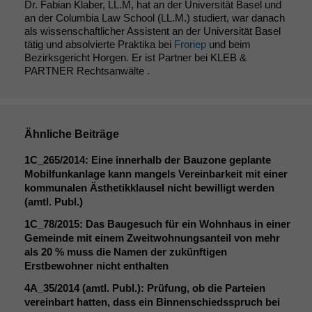
Dr. Fabian Klaber, LL.M, hat an der Universität Basel und
Diese
an der Columbia Law School (LL.M.) studiert, war danach
Cookies sind
als wissenschaftlicher Assistent an der Universität Basel
nicht
tätig und absolvierte Praktika bei
Froriep
und beim
optional, es
Bezirksgericht Horgen. Er ist Partner bei KLEB &
braucht sie,
PARTNER Rechtsanwälte
.
damit die
Website
korrekt
angezeigt
Ähnliche Beiträge
werden kann.
1C_265
/2014: Eine innerhalb der Bauzone geplante
Mobilfunkanlage kann mangels Vereinbarkeit mit einer
Statistiken
kommunalen Ästhetikklausel nicht bewilligt werden
Um unsere
(amtl. Publ.)
Website zu
1C_78
/2015: Das Baugesuch für ein Wohnhaus in einer
verbessern,
Gemeinde mit einem Zweitwohnungsanteil von mehr
zeichnen
als 20 % muss die Namen der zukünftigen
wir
Erstbewohner nicht enthalten
anonyme
statistische
4A_35
/2014 (amtl. Publ.): Prüfung, ob die Parteien
Daten auf.
vereinbart hatten, dass ein Binnenschiedsspruch bei