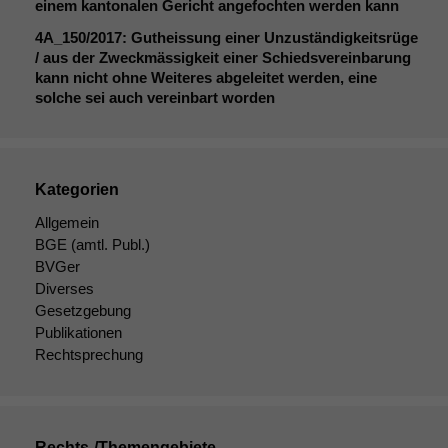
einem kantonalen Gericht angefochten werden kann
4A_150
/2017: Gutheissung einer Unzuständigkeitsrüge
Funktionalität
/ aus der Zweckmässigkeit einer Schiedsvereinbarung
Einige
kann nicht ohne Weiteres abgeleitet werden, eine
Funktionen auf
solche sei auch vereinbart worden
dieser Website
sind optional.
Wenn Sie
diese Option
deaktivieren,
Kategorien
kann die
Allgemein
Website nicht
BGE
(amtl. Publ.)
zu 100%
funktionieren.
BVGer
Diverses
Gesetzgebung
Publikationen
Marketing
Wir speichern
Rechtsprechung
anonyme Daten ab,
um interne
marketingtechnische
Auswertungen
Rechts-/Themengebiete