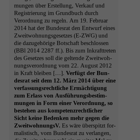
mungen über Erstel­lung, Verkauf und
Reg­istrierung im Grund­buch durch
Verord­nung zu regeln. Am 19. Feb­ru­ar
2014 hat der Bun­desrat den Entwurf eines
Zweit­woh­nungs­ge­set­zes (E‑
ZWG
) und
die dazuge­hörige Botschaft beschlossen
(BBl 2014 2287 ff.). Bis zum Inkraft­treten
des Geset­zes soll die gel­tende Zweit­woh­
nungsverord­nung vom 22. August 2012
in Kraft bleiben […].
Ver­fügt der Bun­
desrat seit dem 12. März 2014 über eine
ver­fas­sungsrechtliche Ermäch­ti­gung
zum Erlass von Aus­führungs­bes­tim­
mungen in Form ein­er Verord­nung, so
beste­hen aus kom­pe­ten­zrechtlich­er
Sicht keine Bedenken mehr gegen die
Zweit­woh­nungsV.
Es wäre über­spitzt for­
mal­is­tisch, vom Bun­desrat zu ver­lan­gen,