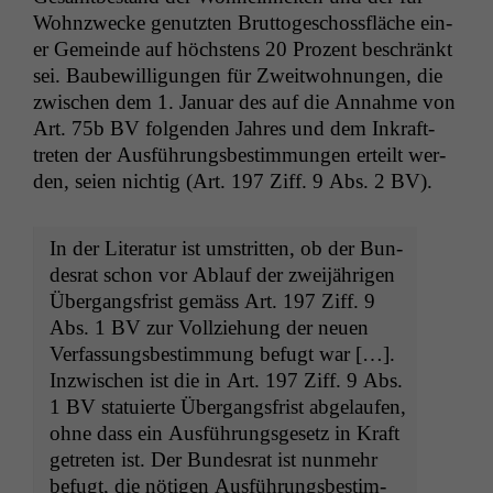
Wohnzwecke genutzten Brut­to­geschoss­fläche ein­
er Gemeinde auf höch­stens 20 Prozent beschränkt
sei. Baube­wil­li­gun­gen für Zweit­woh­nun­gen, die
zwis­chen dem 1. Jan­u­ar des auf die Annahme von
Art. 75b
BV
fol­gen­den Jahres und dem Inkraft­
treten der Aus­führungs­bes­tim­mungen erteilt wer­
den, seien nichtig (Art. 197 Ziff. 9 Abs. 2
BV
).
In der Lit­er­atur ist umstrit­ten, ob der Bun­
desrat schon vor Ablauf der zwei­jähri­gen
Über­gangs­frist gemäss Art. 197 Ziff. 9
Abs. 1
BV
zur Vol­lziehung der neuen
Ver­fas­sungs­bes­tim­mung befugt war […].
Inzwis­chen ist die in Art. 197 Ziff. 9 Abs.
1
BV
sta­tu­ierte Über­gangs­frist abge­laufen,
ohne dass ein Aus­führungs­ge­setz in Kraft
getreten ist. Der Bun­desrat ist nun­mehr
befugt, die nöti­gen Aus­führungs­bes­tim­