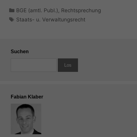
Kategorien
BGE (amtl. Publ.)
,
Rechtsprechung
Schlagwörter
Staats- u. Verwaltungsrecht
Suchen
Fabian Klaber
Notwendige
Cookies