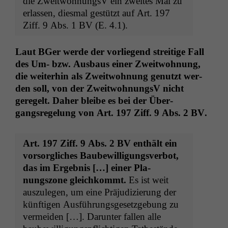
die Zweit­woh­nungsV ein zweites Mal zu
erlassen, dies­mal gestützt auf Art. 197
Ziff. 9 Abs. 1
BV
(E. 4.1).
Laut BGer werde der vor­liegend stre­it­ige Fall
des Um- bzw. Aus­baus ein­er Zweit­woh­nung,
die weit­er­hin als Zweit­woh­nung genutzt wer­
den soll, von der Zweit­woh­nungsV nicht
geregelt. Daher bleibe es bei der Über­
gangsregelung von Art. 197 Ziff. 9 Abs. 2
BV
.
Art. 197 Ziff. 9 Abs. 2
BV
enthält ein
vor­sor­glich­es Baube­wil­li­gungsver­bot,
das im Ergeb­nis […] ein­er Pla­
nungszone gle­ichkommt.
Es ist weit
auszule­gen, um eine Präjudizierung der
kün­fti­gen Aus­führungs­ge­set­zge­bung zu
ver­mei­den […]. Darunter fall­en alle