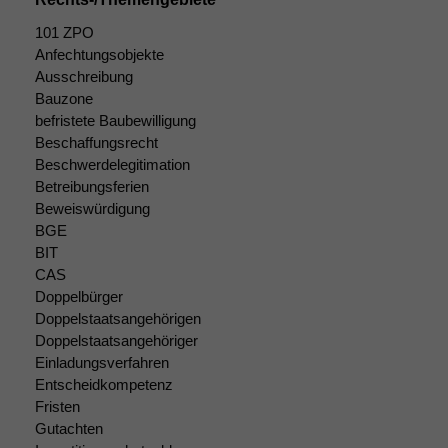
durchführen zu
können. Diese helfen
101 ZPO
uns, unsere Website
Anfechtungsobjekte
zu verbessern.
Ausschreibung
Bauzone
befristete Baubewilligung
Beschaffungsrecht
Beschwerdelegitimation
Betreibungsferien
Beweiswürdigung
BGE
BIT
CAS
Doppelbürger
Doppelstaatsangehörigen
Doppelstaatsangehöriger
Einladungsverfahren
Entscheidkompetenz
Fristen
Gutachten