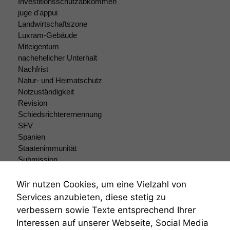
Investitionsschutzabkommen
juge d'appui
Landwirtschaftszone
Luxram-Gebäude
Miteigentum
nachehelicher Unterhalt
Nachfrist
Natur- und Heimatschutz
Notzuständigkeit
Revision
Schiedsrichterernennung
SFV
Spanien
Staatenimmunität
Submission
Submissionsrecht
Teilungsklage
Wir nutzen Cookies, um eine Vielzahl von
Venezuela
Services anzubieten, diese stetig zu
VRK
verbessern sowie Texte entsprechend Ihrer
Wiederherstellungsanordnung
Interessen auf unserer Webseite, Social Media
Zivilprozessordnung