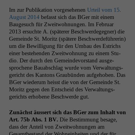
Im zur Pub­lika­tion vorge­se­henen
Urteil vom 15.
August 2014
befasst sich das BGer mit einem
Bauge­such für Zweit­woh­nun­gen. Im Feb­ru­ar
2013 ersuchte A. (später­er Beschw­erdegeg­n­er) die
Gemeinde St. Moritz (spätere Beschw­erde­führerin)
um die Bewil­li­gung für den Umbau des Estrichs
ein­er beste­hen­den Zweit­woh­nung zu einem Stu­
dio. Der durch den Gemein­de­vor­stand aus­ge­
sproch­ene Bauab­schlag wurde vom Ver­wal­tungs­
gericht des Kan­tons Graubün­den aufge­hoben. Das
BGer wiederum heisst die von der Gemeinde St.
Moritz gegen den Entscheid des Ver­wal­tungs­
gerichts erhobene Beschw­erde gut.
Zunächst äussert sich das BGer zum Inhalt von
Art. 75b Abs. 1
BV
.
Die Bes­tim­mung besage,
dass der Anteil von Zweit­woh­nun­gen am
Gesamtbe­stand der Wohnein­heit­en und der für