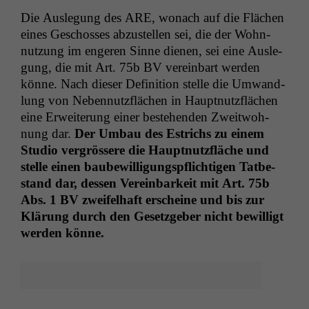
Die Ausle­gung des
ARE
, wonach auf die Flächen
eines Geschoss­es abzustellen sei, die der Wohn­
nutzung im engeren Sinne dienen, sei eine Ausle­
gung, die mit Art. 75b
BV
vere­in­bart wer­den
könne. Nach dieser Def­i­n­i­tion stelle die Umwand­
lung von Neben­nutzflächen in Haupt­nutzflächen
eine Erweiterung ein­er beste­hen­den Zweit­woh­
nung dar.
Der Umbau des Estrichs zu einem
Stu­dio ver­grössere die Haupt­nutzfläche und
stelle einen baube­wil­li­gungspflichti­gen Tatbe­
stand dar, dessen Vere­in­barkeit mit Art. 75b
Abs. 1
BV
zweifel­haft erscheine und bis zur
Klärung durch den Geset­zge­ber nicht bewil­ligt
wer­den könne.