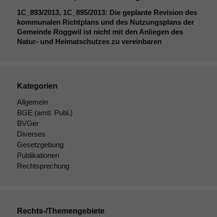
1C_893
/2013,
1C_895
/2013: Die geplante Revision des
Funktionalität
kommunalen Richtplans und des Nutzungsplans der
Einige
Gemeinde Roggwil ist nicht mit den Anliegen des
Funktionen auf
Natur- und Heimatschutzes zu vereinbaren
dieser Website
sind optional.
Wenn Sie
diese Option
Kategorien
deaktivieren,
kann die
Allgemein
Website nicht
BGE
(amtl. Publ.)
zu 100%
BVGer
funktionieren.
Diverses
Gesetzgebung
Publikationen
Marketing
Rechtsprechung
Wir speichern
anonyme Daten ab,
um interne
marketingtechnische
Auswertungen
Rechts-/Themengebiete