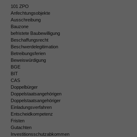
durchführen zu
können. Diese helfen
101 ZPO
uns, unsere Website
Anfechtungsobjekte
zu verbessern.
Ausschreibung
Bauzone
befristete Baubewilligung
Beschaffungsrecht
Beschwerdelegitimation
Betreibungsferien
Beweiswürdigung
BGE
BIT
CAS
Doppelbürger
Doppelstaatsangehörigen
Doppelstaatsangehöriger
Einladungsverfahren
Entscheidkompetenz
Fristen
Gutachten
Investitionsschutzabkommen