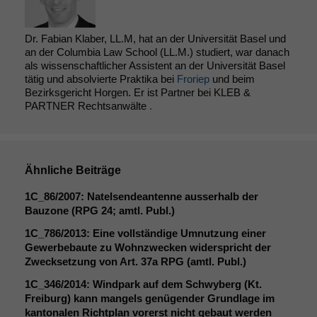
Diese
Cookies sind
nicht
Dr. Fabian Klaber, LL.M, hat an der Universität Basel und
optional, es
an der Columbia Law School (LL.M.) studiert, war danach
braucht sie,
als wissenschaftlicher Assistent an der Universität Basel
damit die
tätig und absolvierte Praktika bei
Froriep
und beim
Website
Bezirksgericht Horgen. Er ist Partner bei KLEB &
korrekt
PARTNER Rechtsanwälte
.
angezeigt
werden kann.
Ähnliche Beiträge
Statistiken
1C_86
/2007: Natelsendeantenne ausserhalb der
Um unsere
Bauzone (
RPG
24; amtl. Publ.)
Website zu
verbessern,
1C_786
/2013: Eine vollständige Umnutzung einer
zeichnen
Gewerbebaute zu Wohnzwecken widerspricht der
wir
Zwecksetzung von Art. 37a
RPG
(amtl. Publ.)
anonyme
statistische
1C_346
/2014: Windpark auf dem Schwyberg (Kt.
Daten auf.
Freiburg) kann mangels genügender Grundlage im
kantonalen Richtplan vorerst nicht gebaut werden