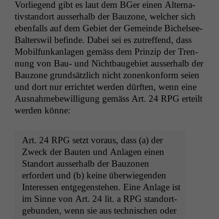
Vor­liegend gibt es laut dem BGer einen Alter­na­
tiv­s­tan­dort ausser­halb der Bau­zone, welch­er sich
eben­falls auf dem Gebi­et der Gemeinde Bichelsee-
Bal­ter­swil befinde. Dabei sei es zutr­e­f­fend, dass
Mobil­funkan­la­gen gemäss dem Prinzip der Tren­
nung von Bau- und Nicht­bauge­bi­et ausser­halb der
Bau­zone grund­sät­zlich nicht zonenkon­form seien
und dort nur errichtet wer­den dürften, wenn eine
Aus­nah­me­be­wil­li­gung gemäss Art. 24
RPG
erteilt
wer­den könne:
Art. 24
RPG
set­zt voraus, dass (a) der
Zweck der Baut­en und Anla­gen einen
Stan­dort ausser­halb der Bau­zo­nen
erfordert und (b) keine über­wiegen­den
Inter­essen ent­ge­gen­ste­hen. Eine Anlage ist
im Sinne von Art. 24 lit. a
RPG
stan­dort­
ge­bun­den, wenn sie aus tech­nis­chen oder