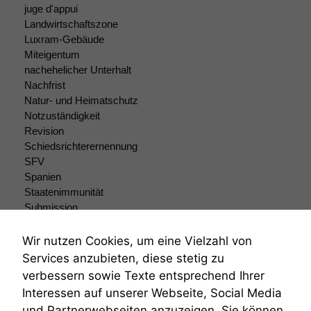
juge d'appui
Landwirtschaftszone
Luxram-Gebäude
Miteigentum
nachehelicher Unterhalt
Nachfrist
Natur- und Heimatschutz
Notzuständigkeit
Revision
Schiedsrichterernennung
SFV
Spanien
Staatenimmunität
Submission
Submissionsrecht
Teilungsklage
Wir nutzen Cookies, um eine Vielzahl von
Venezuela
Services anzubieten, diese stetig zu
VRK
verbessern sowie Texte entsprechend Ihrer
Wiederherstellungsanordnung
Interessen auf unserer Webseite, Social Media
Zivilprozessordnung
und Partnerwebseiten anzuzeigen. Sie können