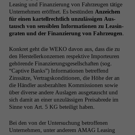
Leas­ing und Finanzierung von Fahrzeu­gen tätige
Unternehmen eröffnet. Es bestün­den
Anze­ichen
für einen kartell­rechtlich unzuläs­si­gen Aus­
tausch von sen­si­blen Infor­ma­tio­nen zu Leas­in­
grat­en und der Finanzierung von Fahrzeu­gen
.
Konkret geht die
WEKO
davon aus, dass die zu
den Her­stellerkonz­er­nen respek­tive Impor­teuren
gehörende Finanzierungs­ge­sellschaften (sog.
“Cap­tive Banks”) Infor­ma­tio­nen betr­e­f­fend
Zinssätze, Ver­tragskon­di­tio­nen, die Höhe der an
die Händler aus­bezahlten Kom­mis­sio­nen sowie
über diverse andere Aus­la­gen aus­ge­tauscht und
sich damit an ein­er unzuläs­si­gen Preisabrede im
Sinne von Art. 5
KG
beteiligt haben.
Bei den von der Unter­suchung betrof­fe­nen
Unternehmen, unter anderem
AMAG
Leas­ing