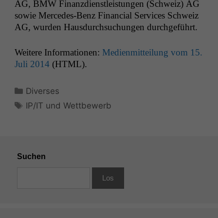
AG
,
BMW
Finanz­di­en­stleis­tun­gen (Schweiz)
AG
sowie Mer­cedes-Benz Finan­cial Ser­vices Schweiz
AG
, wur­den Haus­durch­suchun­gen durchgeführt.
Weit­ere Infor­ma­tio­nen:
Medi­en­mit­teilung vom 15.
Juli 2014
(
HTML
).
Kategorien
Diverses
Schlagwörter
IP/IT und Wettbewerb
Suchen