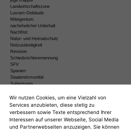
Landwirtschaftszone
Statistiken
Luxram-Gebäude
Um unsere
Miteigentum
Website zu
verbessern,
nachehelicher Unterhalt
zeichnen
Nachfrist
wir
Natur- und Heimatschutz
anonyme
Notzuständigkeit
statistische
Revision
Daten auf.
Schiedsrichterernennung
SFV
Spanien
Funktionalität
Staatenimmunität
Einige
Submission
Funktionen auf
Submissionsrecht
dieser Website
Teilungsklage
Wir nutzen Cookies, um eine Vielzahl von
sind optional.
Venezuela
Wenn Sie
Services anzubieten, diese stetig zu
VRK
diese Option
verbessern sowie Texte entsprechend Ihrer
Wiederherstellungsanordnung
deaktivieren,
Interessen auf unserer Webseite, Social Media
kann die
Zivilprozessordnung
und Partnerwebseiten anzuzeigen. Sie können
Website nicht
ZPO