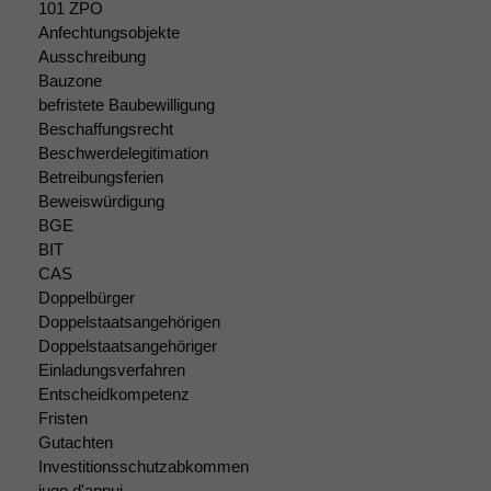
101 ZPO
Anfechtungsobjekte
Ausschreibung
Bauzone
befristete Baubewilligung
Beschaffungsrecht
Beschwerdelegitimation
Betreibungsferien
Beweiswürdigung
Notwendige
Cookies
BGE
Diese
BIT
Cookies sind
CAS
nicht
Doppelbürger
optional, es
Doppelstaatsangehörigen
braucht sie,
Doppelstaatsangehöriger
damit die
Einladungsverfahren
Website
Entscheidkompetenz
korrekt
Fristen
angezeigt
Gutachten
werden kann.
Investitionsschutzabkommen
juge d'appui