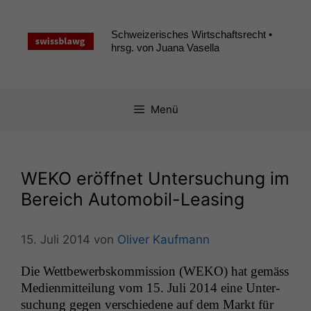
Zum
Inhalt
Schweizerisches Wirtschaftsrecht •
springen
hrsg. von Juana Vasella
Menü
WEKO
eröffnet Untersuchung im
Bereich Automobil-Leasing
15. Juli 2014
von
Oliver Kaufmann
Die Wet­tbe­werb­skom­mis­sion (
WEKO
) hat gemäss
Medi­en­mit­teilung vom 15. Juli 2014 eine Unter­
suchung gegen ver­schiedene auf dem Markt für