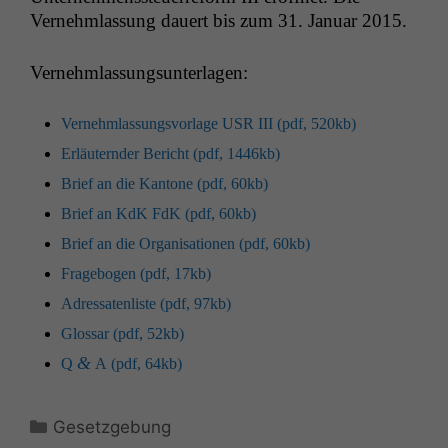
Vernehm­las­sung dauert bis zum 31. Jan­u­ar 2015.
Vernehm­las­sung­sun­ter­la­gen:
Vernehm­las­sungsvor­lage
USR
III
(pdf, 520kb)
Erläutern­der Bericht (pdf, 1446kb)
Brief an die Kan­tone (pdf, 60kb)
Brief an KdK FdK (pdf, 60kb)
Brief an die Organ­i­sa­tio­nen (pdf, 60kb)
Frage­bo­gen (pdf, 17kb)
Adres­saten­liste (pdf, 97kb)
Glos­sar (pdf, 52kb)
&
Q
A (pdf, 64kb)
Kategorien
Gesetzgebung