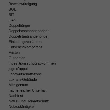
Beweiswürdigung
BGE
BIT
CAS
Notwendige
Doppelbürger
Cookies
Doppelstaatsangehörigen
Diese
Doppelstaatsangehöriger
Cookies sind
Einladungsverfahren
nicht
Entscheidkompetenz
optional, es
Fristen
braucht sie,
Gutachten
damit die
Investitionsschutzabkommen
Website
juge d'appui
korrekt
Landwirtschaftszone
angezeigt
werden kann.
Luxram-Gebäude
Miteigentum
nachehelicher Unterhalt
Nachfrist
Statistiken
Natur- und Heimatschutz
Um unsere
Website zu
Notzuständigkeit