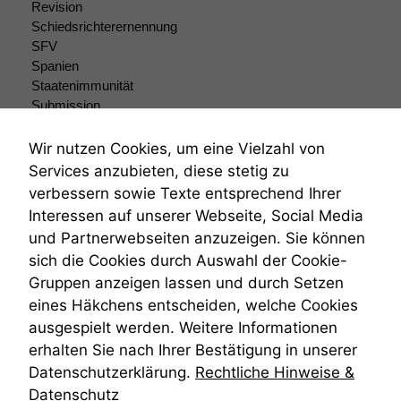
verbessern,
Revision
zeichnen
Schiedsrichterernennung
wir
SFV
anonyme
Spanien
statistische
Staatenimmunität
Daten auf.
Submission
Submissionsrecht
Teilungsklage
Wir nutzen Cookies, um eine Vielzahl von
Funktionalität
Venezuela
Services anzubieten, diese stetig zu
Einige
VRK
Funktionen auf
verbessern sowie Texte entsprechend Ihrer
Wiederherstellungsanordnung
dieser Website
Interessen auf unserer Webseite, Social Media
Zivilprozessordnung
sind optional.
und Partnerwebseiten anzuzeigen. Sie können
ZPO
Wenn Sie
sich die Cookies durch Auswahl der Cookie-
diese Option
Zustellfiktion
deaktivieren,
Gruppen anzeigen lassen und durch Setzen
Zuständigkeit
kann die
Öffentliches Personalrecht
eines Häkchens entscheiden, welche Cookies
Website nicht
Öffentlichkeitsprinzip
ausgespielt werden. Weitere Informationen
zu 100%
erhalten Sie nach Ihrer Bestätigung in unserer
funktionieren.
Datenschutzerklärung.
Rechtliche Hinweise &
Datenschutz