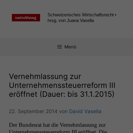
Zum
Inhalt
Schweizerisches Wirtschaftsrecht •
springen
hrsg. von Juana Vasella
Menü
Vernehmlassung zur
Unternehmenssteuerreform
III
eröffnet (Dauer: bis 31.1.2015)
22. September 2014
von
David Vasella
Der Bun­desrat hat die Vernehm­las­sung zur
Unternehmenss­teuer­reform
III
eröffnet. Die