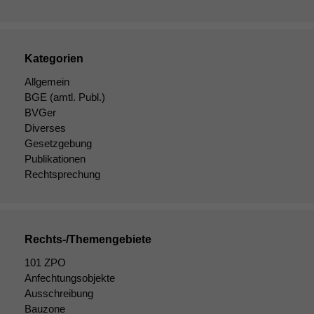
Kategorien
Allgemein
BGE
(amtl. Publ.)
Notwendige
BVGer
Cookies
Diverses
Diese
Gesetzgebung
Cookies sind
nicht
Publikationen
optional, es
Rechtsprechung
braucht sie,
damit die
Website
korrekt
Rechts-/Themengebiete
angezeigt
werden kann.
101 ZPO
Anfechtungsobjekte
Ausschreibung
Statistiken
Bauzone