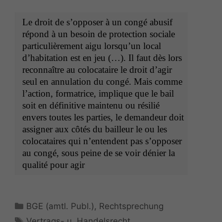
Le droit de s’op­pos­er à un con­gé abusif
répond à un besoin de pro­tec­tion sociale
par­ti­c­ulière­ment aigu lorsqu’un local
d’habi­ta­tion est en jeu (…). Il faut dès lors
recon­naître au colo­cataire le droit d’a­gir
seul en annu­la­tion du con­gé. Mais comme
l’ac­tion, for­ma­trice, implique que le bail
soit en défini­tive main­tenu ou résil­ié
envers toutes les par­ties, le deman­deur doit
assign­er aux côtés du bailleur le ou les
colo­cataires qui n’en­ten­dent pas s’op­pos­er
au con­gé, sous peine de se voir dénier la
qual­ité pour agir
Kategorien
BGE (amtl. Publ.)
,
Rechtsprechung
Schlagwörter
Vertrags- u. Handelsrecht