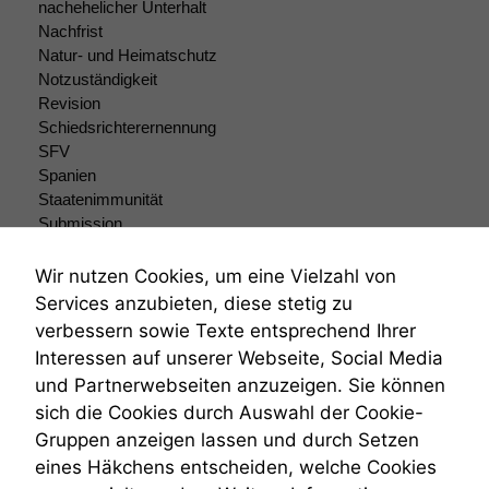
nachehelicher Unterhalt
Nachfrist
Natur- und Heimatschutz
Marketing
Notzuständigkeit
Wir speichern
Revision
anonyme Daten ab,
Schiedsrichterernennung
um interne
marketingtechnische
SFV
Auswertungen
Spanien
durchführen zu
Staatenimmunität
können. Diese helfen
Submission
uns, unsere Website
Submissionsrecht
zu verbessern.
Teilungsklage
Wir nutzen Cookies, um eine Vielzahl von
Venezuela
Services anzubieten, diese stetig zu
VRK
verbessern sowie Texte entsprechend Ihrer
Wiederherstellungsanordnung
Interessen auf unserer Webseite, Social Media
Zivilprozessordnung
und Partnerwebseiten anzuzeigen. Sie können
ZPO
sich die Cookies durch Auswahl der Cookie-
Zustellfiktion
Gruppen anzeigen lassen und durch Setzen
Zuständigkeit
Öffentliches Personalrecht
eines Häkchens entscheiden, welche Cookies
Öffentlichkeitsprinzip