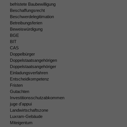
Um unsere
befristete Baubewilligung
Website zu
Beschaffungsrecht
verbessern,
Beschwerdelegitimation
zeichnen
Betreibungsferien
wir
Beweiswürdigung
anonyme
BGE
statistische
BIT
Daten auf.
CAS
Doppelbürger
Doppelstaatsangehörigen
Funktionalität
Doppelstaatsangehöriger
Einige
Funktionen auf
Einladungsverfahren
dieser Website
Entscheidkompetenz
sind optional.
Fristen
Wenn Sie
Gutachten
diese Option
Investitionsschutzabkommen
deaktivieren,
juge d'appui
kann die
Landwirtschaftszone
Website nicht
Luxram-Gebäude
zu 100%
Miteigentum
funktionieren.