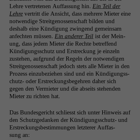
Lehre vertrete­nen Auf­fas­sung hin.
Ein Teil der
Lehre
ver­tritt die Ansicht, dass mehrere Mieter eine
notwendi­ge Stre­itgenossen­schaft bilden und
deshalb eine Kündi­gung zwin­gend gemein­sam
anfecht­en müssen.
Ein ander­er Teil
ist der Mei­n­
ung, dass jedem Mieter die Rechte betr­e­f­fend
Kündi­gungss­chutz und Erstreck­ung je einzeln
zuste­hen, auf­grund der Regeln der notwendi­gen
Stre­itgenossen­schaft jedoch stets alle Mieter in den
Prozess einzubeziehen sind und ein Kündi­gungss­
chutz- oder Erstreck­ungs­begehren daher sich
gegen den Ver­mi­eter und die abseits ste­hen­den
Mieter zu richt­en hat.
Das Bun­des­gericht schliesst sich unter Hin­weis auf
den Schutzgedanken der Kündi­gungss­chutz- und
Erstreck­ungs­bes­tim­mungen let­zter­er Auf­fas­
sung an: