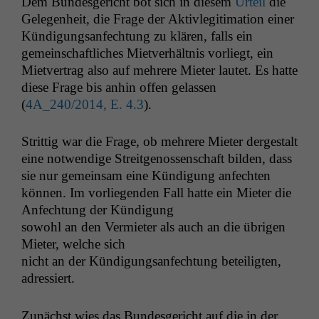
Dem Bun­des­gericht bot sich in diesem
Urteil
die
Gele­gen­heit, die Frage der Aktivle­git­i­ma­tion ein­er
Kündi­gungsan­fech­tung zu klären, falls ein
gemein­schaftlich­es Mietver­hält­nis vor­liegt, ein
Mietver­trag also auf mehrere Mieter lautet. Es hat­te
diese Frage bis anhin offen gelassen
(
4A_240
/2014, E. 4.3
).
Strit­tig war die Frage, ob mehrere Mieter dergestalt
eine notwendi­ge Stre­itgenossen­schaft bilden, dass
sie nur gemein­sam eine Kündi­gung anfecht­en
kön­nen. Im vor­liegen­den Fall hat­te ein Mieter die
Anfech­tung der Kündigung
sowohl an den Ver­mi­eter als auch an die übri­gen
Mieter, welche sich
nicht an der Kündi­gungsan­fech­tung beteiligten,
adressiert.
Zunächst wies das Bun­des­gericht auf die in der