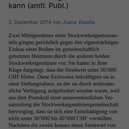
kann (amtl. Publ.)
2. Dezember 2014
von
Juana Vasella
Zwei Miteigen­tümer eines Stock­w­erkeigen­tu­man­
teils gin­gen gerichtlich gegen den eigen­mächti­gen
Ein­bau eines Boil­ers im gemein­schaftlich
genutzten Heizraum durch die anderen bei­den
Stock­w­erkeigen­tümer vor. Sie hat­ten in ihrer
Klage dargelegt, dass der Stre­itwert unter 30’000
CHF
bliebe. Diese Sichtweise bekräftigten sie in
ein­er Stel­lung­nahme, zu der sie durch erstin­stan­
zliche Ver­fü­gung aufge­fordert wor­den waren, weil
aus dem Pro­tokoll ein­er ausseror­dentlichen Ver­
samm­lung der Stock­w­erkeigen­tümerge­mein­schaft
her­vorg­ing, dass sie sich eine Entschädi­gung von
nicht unter 30’000 bis 40’000
CHF
vorstell­ten.
Nach­dem die zweite Instanz einen Stre­itwert von