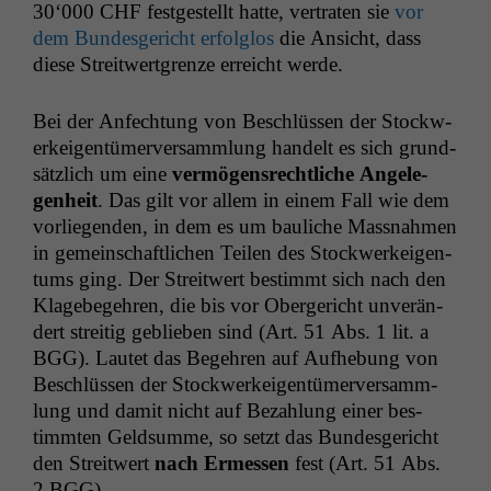
30‘000
CHF
fest­gestellt hat­te, ver­trat­en sie
vor
dem Bun­des­gericht erfol­g­los
die Ansicht, dass
diese Stre­itwert­gren­ze erre­icht werde.
Bei der Anfech­tung von Beschlüssen der Stock­w­
erkeigen­tümerver­samm­lung han­delt es sich grund­
sät­zlich um eine
ver­mö­gen­srechtliche Angele­
gen­heit
. Das gilt vor allem in einem Fall wie dem
vor­liegen­den, in dem es um bauliche Mass­nah­men
in gemein­schaftlichen Teilen des Stock­w­erkeigen­
tums ging. Der Stre­itwert bes­timmt sich nach den
Klage­begehren, die bis vor Oberg­ericht unverän­
dert stre­it­ig geblieben sind (Art. 51 Abs. 1 lit. a
BGG
). Lautet das Begehren auf Aufhe­bung von
Beschlüssen der Stock­w­erkeigen­tümerver­samm­
lung und damit nicht auf Bezahlung ein­er bes­
timmten Geld­summe, so set­zt das Bun­des­gericht
den Stre­itwert
nach Ermessen
fest (Art. 51 Abs.
2
BGG
).