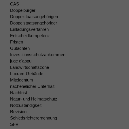
Wir speichern
CAS
anonyme Daten ab,
Doppelbürger
um interne
Doppelstaatsangehörigen
marketingtechnische
Doppelstaatsangehöriger
Auswertungen
durchführen zu
Einladungsverfahren
können. Diese helfen
Entscheidkompetenz
uns, unsere Website
Fristen
zu verbessern.
Gutachten
Investitionsschutzabkommen
juge d'appui
Landwirtschaftszone
Luxram-Gebäude
Miteigentum
nachehelicher Unterhalt
Nachfrist
Natur- und Heimatschutz
Notzuständigkeit
Revision
Schiedsrichterernennung
SFV