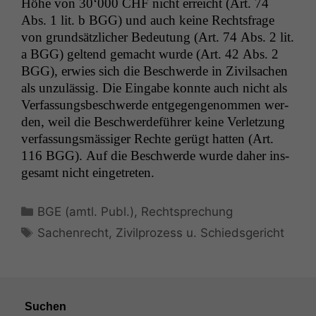
Höhe von 30‘000
CHF
nicht erre­icht (Art. 74
Abs. 1 lit. b
BGG
) und auch keine Rechts­frage
von grund­sät­zlich­er Bedeu­tung (Art. 74 Abs. 2 lit.
a
BGG
) gel­tend gemacht wurde (Art. 42 Abs. 2
BGG
), erwies sich die Beschw­erde in Zivil­sachen
als unzuläs­sig. Die Eingabe kon­nte auch nicht als
Ver­fas­sungs­beschw­erde ent­ge­gengenom­men wer­
den, weil die Beschw­erde­führer keine Ver­let­zung
ver­fas­sungsmäs­siger Rechte gerügt hat­ten (Art.
116
BGG
). Auf die Beschw­erde wurde daher ins­
ge­samt nicht eingetreten.
Kategorien
BGE (amtl. Publ.)
,
Rechtsprechung
Schlagwörter
Sachenrecht
,
Zivilprozess u. Schiedsgericht
Suchen