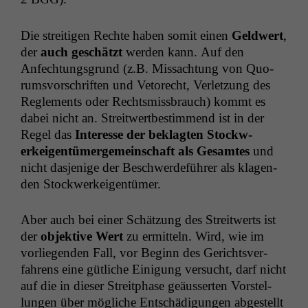
Die stre­it­i­gen Rechte haben somit einen
Geld­w­ert
,
der
auch geschätzt
wer­den kann. Auf den
Anfech­tungs­grund (z.B. Mis­sach­tung von Quo­
rumsvorschriften und Vetorecht, Ver­let­zung des
Regle­ments oder Rechtsmiss­brauch) kommt es
dabei nicht an. Stre­itwertbes­tim­mend ist in der
Regel das
Inter­esse der beklagten Stock­w­
erkeigen­tümerge­mein­schaft als Gesamtes
und
nicht das­jenige der Beschw­erde­führer als kla­gen­
den Stockwerkeigentümer.
Aber auch bei ein­er Schätzung des Stre­itwerts ist
der
objek­tive Wert
zu ermit­teln. Wird, wie im
vor­liegen­den Fall, vor Beginn des Gerichtsver­
fahrens eine gütliche Eini­gung ver­sucht, darf nicht
auf die in dieser Stre­it­phase geäusserten Vorstel­
lun­gen über mögliche Entschädi­gun­gen abgestellt