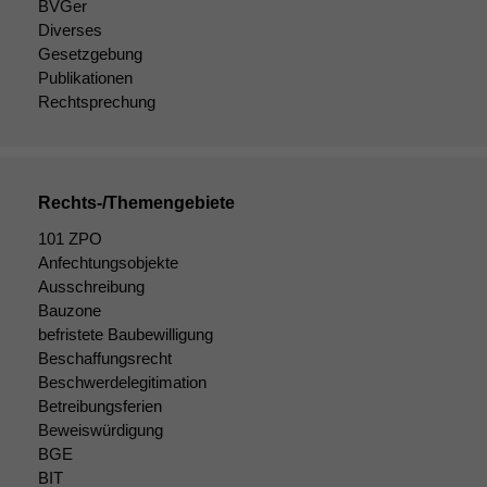
BVGer
wir
Diverses
anonyme
Gesetzgebung
statistische
Daten auf.
Publikationen
Rechtsprechung
Funktionalität
Einige
Funktionen auf
Rechts-/Themengebiete
dieser Website
sind optional.
101 ZPO
Wenn Sie
Anfechtungsobjekte
diese Option
Ausschreibung
deaktivieren,
Bauzone
kann die
befristete Baubewilligung
Website nicht
Beschaffungsrecht
zu 100%
Beschwerdelegitimation
funktionieren.
Betreibungsferien
Beweiswürdigung
BGE
Marketing
BIT