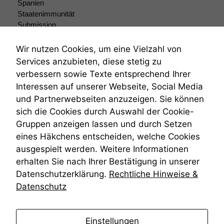
Spanien
Staatenimmunität
Submission
Submissionsrecht
Teilungsklage
Wir nutzen Cookies, um eine Vielzahl von
Venezuela
Services anzubieten, diese stetig zu
VRK
verbessern sowie Texte entsprechend Ihrer
Wiederherstellungsanordnung
Interessen auf unserer Webseite, Social Media
Zivilprozessordnung
und Partnerwebseiten anzuzeigen. Sie können
ZPO
sich die Cookies durch Auswahl der Cookie-
Zustellfiktion
Gruppen anzeigen lassen und durch Setzen
Zuständigkeit
Öffentliches Personalrecht
eines Häkchens entscheiden, welche Cookies
Öffentlichkeitsprinzip
ausgespielt werden. Weitere Informationen
erhalten Sie nach Ihrer Bestätigung in unserer
Datenschutzerklärung.
Rechtliche Hinweise &
Datenschutz
anmelden
Einstellungen