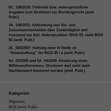
8C_158
/2016: Fehlende bzw. widersprüchliche
Angaben zum Streitwert vor Bundesgericht (amtl.
Notwendige
Publ.)
Cookies
4A_168
/2011: Anfechtung von Vor- und
Diese
Zwischenentscheiden über Zuständigkeit und
Cookies sind
Ausstand nur betr. Nebenpunkten:
BGG
93, nicht
BGG
nicht
92 (amtl. Publ.)
optional, es
braucht sie,
2C_583
/2007: Haftung einer IV-Stelle ist
damit die
“Staatshaftung” iSv
BGG
85 I a (amtl. Publ.)
Website
5A_23
/2009 und
5A_44
/2009: Absetzung eines
korrekt
Willensvollstreckers; Streitwert darf nicht nach
angezeigt
Nachlasswert bestimmt werden (amtl. Publ.)
werden kann.
Statistiken
Kategorien
Um unsere
Website zu
Allgemein
verbessern,
BGE
(amtl. Publ.)
zeichnen