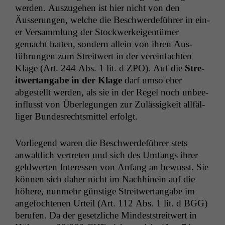
wer­den. Auszuge­hen ist hier nicht von den
Äusserun­gen, welche die Beschw­erde­führer in ein­
er Ver­samm­lung der Stock­w­erkeigen­tümer
gemacht hat­ten, son­dern allein von ihren Aus­
führun­gen zum Stre­itwert in der vere­in­facht­en
Klage (Art. 244 Abs. 1 lit. d
ZPO
). Auf die
Stre­
itwer­tangabe in der Klage
darf umso eher
abgestellt wer­den, als sie in der Regel noch unbee­
in­flusst von Über­legun­gen zur Zuläs­sigkeit allfäl­
liger Bun­desrechtsmit­tel erfolgt.
Vor­liegend waren die Beschw­erde­führer stets
anwaltlich vertreten und sich des Umfangs ihrer
geld­w­erten Inter­essen von Anfang an bewusst. Sie
kön­nen sich daher nicht im Nach­hinein auf die
höhere, nun­mehr gün­stige Stre­itwer­tangabe im
ange­focht­e­nen Urteil (Art. 112 Abs. 1 lit. d
BGG
)
berufen. Da der geset­zliche Min­dest­stre­itwert in