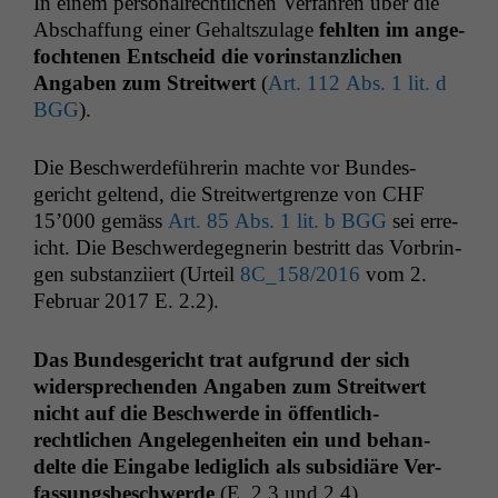
In einem per­son­al­rechtlichen Ver­fahren über die
Abschaf­fung ein­er Gehalt­szu­lage
fehlten im ange­
focht­e­nen Entscheid die vorin­stan­zlichen
Angaben zum Stre­itwert
(
Art. 112 Abs. 1 lit. d
BGG
).
Die Beschw­erde­führerin machte vor Bun­des­
gericht gel­tend, die Stre­itwert­gren­ze von
CHF
15’000 gemäss
Art. 85 Abs. 1 lit. b
BGG
sei erre­
icht. Die Beschw­erdegeg­ner­in bestritt das Vor­brin­
gen sub­stanzi­iert (Urteil
8C_158
/2016
vom 2.
Feb­ru­ar 2017 E. 2.2).
Das Bun­des­gericht trat auf­grund der sich
wider­sprechen­den Angaben zum Stre­itwert
nicht auf die Beschw­erde in öffentlich-
rechtlichen Angele­gen­heit­en ein und behan­
delte die Eingabe lediglich als sub­sidiäre Ver­
fas­sungs­beschw­erde
(E. 2.3 und 2.4).