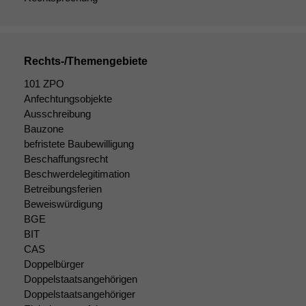
Rechts-/Themengebiete
101 ZPO
Anfechtungsobjekte
Ausschreibung
Bauzone
befristete Baubewilligung
Beschaffungsrecht
Notwendige
Beschwerdelegitimation
Cookies
Betreibungsferien
Diese
Beweiswürdigung
Cookies sind
BGE
nicht
BIT
optional, es
braucht sie,
CAS
damit die
Doppelbürger
Website
Doppelstaatsangehörigen
korrekt
Doppelstaatsangehöriger
angezeigt