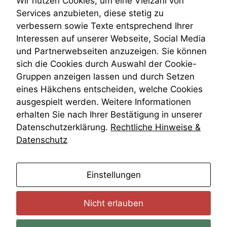
Wir nutzen Cookies, um eine Vielzahl von
deaktivieren,
Venezuela
Services anzubieten, diese stetig zu
kann die
VRK
Website nicht
verbessern sowie Texte entsprechend Ihrer
Wiederherstellungsanordnung
zu 100%
Interessen auf unserer Webseite, Social Media
Zivilprozessordnung
funktionieren.
und Partnerwebseiten anzuzeigen. Sie können
ZPO
sich die Cookies durch Auswahl der Cookie-
Zustellfiktion
Gruppen anzeigen lassen und durch Setzen
Zuständigkeit
Marketing
Öffentliches Personalrecht
eines Häkchens entscheiden, welche Cookies
Wir speichern
Öffentlichkeitsprinzip
anonyme Daten ab,
ausgespielt werden. Weitere Informationen
um interne
erhalten Sie nach Ihrer Bestätigung in unserer
marketingtechnische
Datenschutzerklärung.
Rechtliche Hinweise &
Auswertungen
Datenschutz
durchführen zu
können. Diese helfen
uns, unsere Website
zu verbessern.
anmelden
Einstellungen
Nicht erlauben