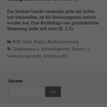
Das höch­ste Gericht ver­mochte nicht mit Sicher­
heit festzustellen, ob die Stre­itwert­gren­ze erre­icht
wor­den war. Eine Rechts­frage von grund­sät­zlich­er
Bedeu­tung stellte sich nicht (E. 2.3).
Kategorien
BGE (amtl. Publ.)
,
Rechtsprechung
Schlagwörter
Zivilprozess u. Schiedsgericht
,
Staats- u.
Verwaltungsrecht
,
Arbeitsrecht
Suchen