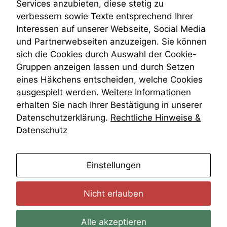
Services anzubieten, diese stetig zu
Daten auf.
VRK
verbessern sowie Texte entsprechend Ihrer
Wiederherstellungsanordnung
Interessen auf unserer Webseite, Social Media
Zivilprozessordnung
Funktionalität
und Partnerwebseiten anzuzeigen. Sie können
ZPO
Einige
sich die Cookies durch Auswahl der Cookie-
Zustellfiktion
Funktionen auf
Gruppen anzeigen lassen und durch Setzen
Zuständigkeit
dieser Website
Öffentliches Personalrecht
eines Häkchens entscheiden, welche Cookies
sind optional.
Öffentlichkeitsprinzip
ausgespielt werden. Weitere Informationen
Wenn Sie
diese Option
erhalten Sie nach Ihrer Bestätigung in unserer
deaktivieren,
Datenschutzerklärung.
Rechtliche Hinweise &
kann die
Datenschutz
Website nicht
zu 100%
funktionieren.
anmelden
Einstellungen
Marketing
Nicht erlauben
Wir speichern
anonyme Daten ab,
um interne
Alle akzeptieren