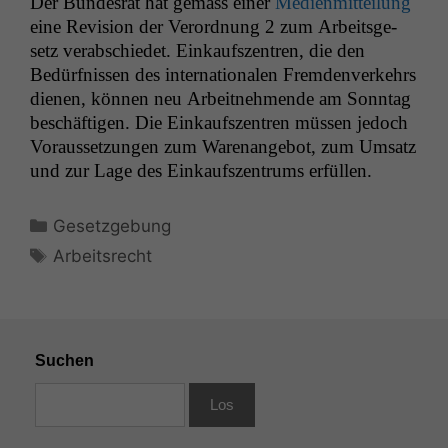
Der Bun­desrat hat gemäss ein­er
Medi­en­mit­teilung
eine Revi­sion der Verord­nung 2 zum Arbeits­ge­
setz ver­ab­schiedet. Einkauf­szen­tren, die den
Bedürfnis­sen des inter­na­tionalen Frem­den­verkehrs
dienen, kön­nen neu Arbeit­nehmende am Son­ntag
beschäfti­gen. Die Einkauf­szen­tren müssen jedoch
Voraus­set­zun­gen zum Ware­nange­bot, zum Umsatz
und zur Lage des Einkauf­szen­trums erfüllen.
Kategorien
Gesetzgebung
Schlagwörter
Arbeitsrecht
Suchen