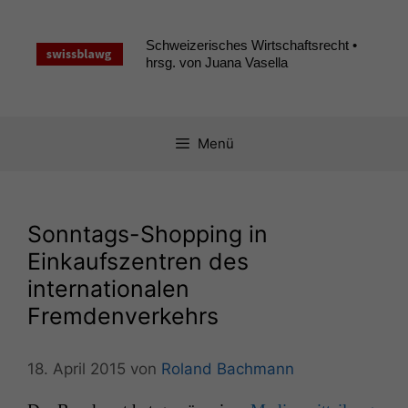
Zum
Inhalt
Schweizerisches Wirtschaftsrecht •
springen
hrsg. von Juana Vasella
Menü
Sonntags-Shopping in
Einkaufszentren des
internationalen
Fremdenverkehrs
18. April 2015
von
Roland Bachmann