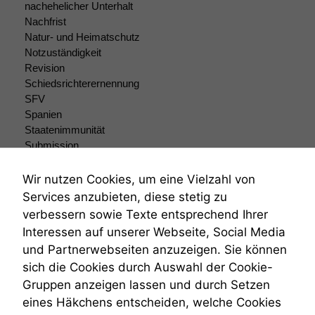
nachehelicher Unterhalt
zu verbessern.
Nachfrist
Natur- und Heimatschutz
Notzuständigkeit
Revision
Schiedsrichterernennung
SFV
Spanien
Staatenimmunität
Submission
Submissionsrecht
Teilungsklage
Wir nutzen Cookies, um eine Vielzahl von
Venezuela
Services anzubieten, diese stetig zu
VRK
verbessern sowie Texte entsprechend Ihrer
Wiederherstellungsanordnung
Interessen auf unserer Webseite, Social Media
Zivilprozessordnung
und Partnerwebseiten anzuzeigen. Sie können
ZPO
sich die Cookies durch Auswahl der Cookie-
Zustellfiktion
Gruppen anzeigen lassen und durch Setzen
Zuständigkeit
Öffentliches Personalrecht
eines Häkchens entscheiden, welche Cookies