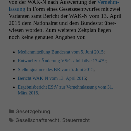
von der
WAK
‑N nach Auswer­tung der
Vernehm­
las­sung
in Form eines Geset­ze­sen­twur­fes mit zwei
Vari­anten samt Bericht der
WAK
‑N vom 13. April
2015 dem Nation­al­rat und dem Bun­desrat über­
wiesen wor­den. Zum weit­eren Zeit­plan liegen
noch keine genauen Angaben vor.
Medi­en­mit­teilung Bun­desrat vom 5. Juni 2015
;
Entwurf zur Änderung VStG / Ini­tia­tive 13.479
;
Stel­lung­nahme des
BR
vom 5. Juni 2015
;
Bericht
WAK
‑N vom 13. April 2015
;
Ergeb­nis­bericht EStV zur Vernehm­las­sung vom 31.
März 2015
.
Kategorien
Gesetzgebung
Schlagwörter
Gesellschaftsrecht
,
Steuerrecht