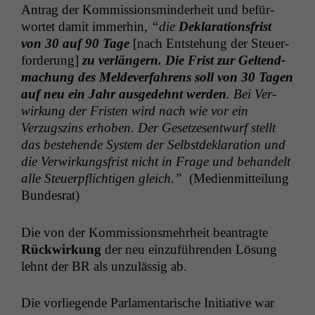
Antrag der Kom­mis­sion­s­min­der­heit und befür­
wortet damit immer­hin,
“die
Dekla­ra­tions­frist
von 30 auf 90 Tage
[nach Entste­hung der Steuer­
forderung]
zu ver­längern. Die Frist zur Gel­tend­
machung des Melde­v­er­fahrens soll von 30 Tagen
auf neu ein Jahr aus­gedehnt wer­den
. Bei Ver­
wirkung der Fris­ten wird nach wie vor ein
Verzugszins erhoben. Der Geset­ze­sen­twurf stellt
das beste­hende Sys­tem der Selb­st­dekla­ra­tion und
die Ver­wirkungs­frist nicht in Frage und behan­delt
alle Steuerpflichti­gen gle­ich.”
(Medi­en­mit­teilung
Bundesrat)
Die von der Kom­mis­sion­s­mehrheit beantragte
Rück­wirkung
der neu einzuführen­den Lösung
lehnt der
BR
als unzuläs­sig ab.
Die vor­liegende Par­la­men­tarische Ini­tia­tive war