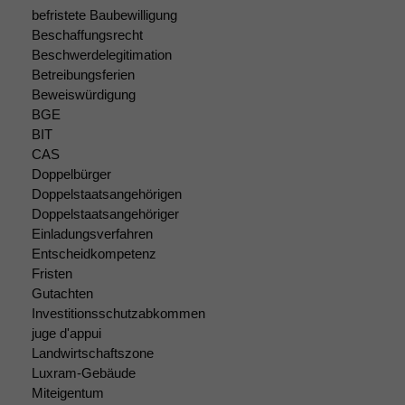
Einige
befristete Baubewilligung
Funktionen auf
Beschaffungsrecht
dieser Website
Beschwerdelegitimation
sind optional.
Betreibungsferien
Wenn Sie
Beweiswürdigung
diese Option
BGE
deaktivieren,
BIT
kann die
CAS
Website nicht
Doppelbürger
zu 100%
funktionieren.
Doppelstaatsangehörigen
Doppelstaatsangehöriger
Einladungsverfahren
Entscheidkompetenz
Marketing
Wir speichern
Fristen
anonyme Daten ab,
Gutachten
um interne
Investitionsschutzabkommen
marketingtechnische
juge d'appui
Auswertungen
Landwirtschaftszone
durchführen zu
Luxram-Gebäude
können. Diese helfen
Miteigentum
uns, unsere Website