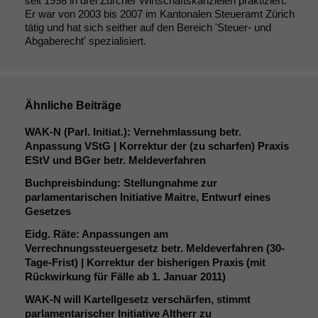
seit 1998 in drei Zürcher Wirtschaftskanzleien praktiziert.
Er war von 2003 bis 2007 im Kantonalen Steueramt Zürich
tätig und hat sich seither auf den Bereich 'Steuer- und
Abgaberecht' spezialisiert.
Ähnliche Beiträge
WAK
‑N (Parl. Initiat.): Vernehmlassung betr.
Anpassung VStG | Korrektur der (zu scharfen) Praxis
EStV und BGer betr. Meldeverfahren
Buchpreisbindung: Stellungnahme zur
parlamentarischen Initiative Maitre, Entwurf eines
Gesetzes
Eidg. Räte: Anpassungen am
Verrechnungssteuergesetz betr. Meldeverfahren (30-
Tage-Frist) | Korrektur der bisherigen Praxis (mit
Notwendige
Rückwirkung für Fälle ab 1. Januar 2011)
Cookies
Diese
WAK
‑N will Kartellgesetz verschärfen, stimmt
Cookies sind
parlamentarischer Initiative Altherr zu