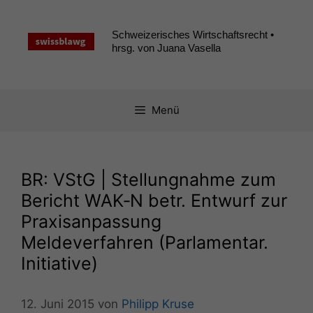
Zum
Inhalt
Schweizerisches Wirtschaftsrecht •
springen
hrsg. von Juana Vasella
Menü
BR
: VStG | Stellungnahme zum
Bericht
WAK
‑N betr. Entwurf zur
Praxisanpassung
Meldeverfahren (Parlamentar.
Initiative)
12. Juni 2015
von
Philipp Kruse