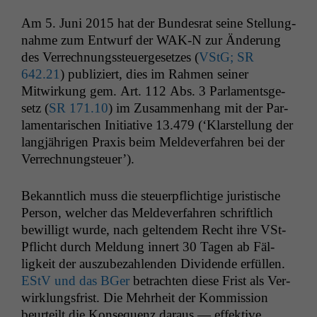
Am 5. Juni 2015 hat der Bun­desrat seine Stel­lung­
nahme zum Entwurf der
WAK
‑N zur Änderung
des Ver­rech­nungss­teuerge­set­zes (
VStG;
SR
642.21
) pub­liziert, dies im Rah­men sein­er
Mitwirkung gem. Art. 112 Abs. 3 Par­la­ments­ge­
setz (
SR
171.10
) im Zusam­men­hang mit der Par­
la­men­tarischen Ini­tia­tive 13.479 (‘Klarstel­lung der
langjähri­gen Prax­is beim Melde­v­er­fahren bei der
Verrechnungsteuer’).
Bekan­ntlich muss die steuerpflichtige juris­tis­che
Per­son, welch­er das Melde­v­er­fahren schriftlich
bewil­ligt wurde, nach gel­ten­dem Recht ihre VSt-
Pflicht durch Mel­dung innert 30 Tagen ab Fäl­
ligkeit der auszubezahlen­den Div­i­dende erfüllen.
EStV und das BGer
betra­cht­en diese Frist als Ver­
wirk­lungs­frist. Die Mehrheit der Kom­mis­sion
beurteilt die Kon­se­quenz daraus — effek­tive