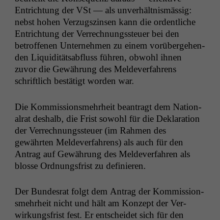
Entrich­tung der VSt — als unver­hält­nis­mäs­sig:
neb­st hohen Verzugszin­sen kann die ordentliche
Entrich­tung der Ver­rech­nungss­teuer bei den
betrof­fe­nen Unternehmen zu einem vorüberge­hen­
den Liq­uid­itätsabfluss führen, obwohl ihnen
zuvor die Gewährung des Melde­v­er­fahrens
schriftlich bestätigt wor­den war.
Die Kom­mis­sion­s­mehrheit beantragt dem Nation­
al­rat deshalb, die Frist sowohl für die Dekla­ra­tion
der Ver­rech­nungss­teuer (im Rah­men des
gewährten Melde­v­er­fahrens) als auch für den
Antrag auf Gewährung des Melde­v­er­fahren als
blosse Ord­nungs­frist zu definieren.
Der Bun­desrat fol­gt dem Antrag der Kom­mis­sion­
s­mehrheit nicht und hält am Konzept der Ver­
wirkungs­frist fest. Er entschei­det sich für den