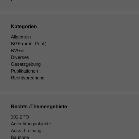
nicht
optional, es
braucht sie,
damit die
Website
Kategorien
korrekt
Allgemein
angezeigt
BGE
(amtl. Publ.)
werden kann.
BVGer
Diverses
Gesetzgebung
Statistiken
Publikationen
Um unsere
Rechtsprechung
Website zu
verbessern,
zeichnen
wir
anonyme
Rechts-/Themengebiete
statistische
Daten auf.
101 ZPO
Anfechtungsobjekte
Ausschreibung
Funktionalität
Bauzone