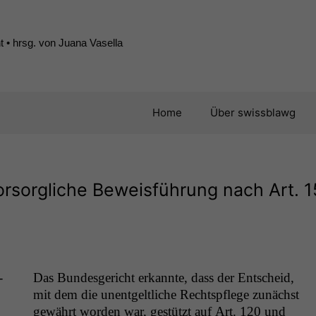
 • hrsg. von Juana Vasella
Home
Über swissblawg
orsorgliche Beweisführung nach Art. 
­
Das Bun­des­gericht erkan­nte, dass der Entscheid,
mit dem die unent­geltliche Recht­spflege zunächst
gewährt wor­den war, gestützt auf Art. 120 und