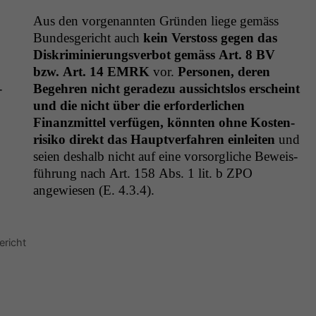
Aus den vor­ge­nan­nten Grün­den liege gemäss
Bun­des­gericht auch
kein Ver­stoss gegen das
Diskri­m­inierungsver­bot gemäss Art. 8
BV
bzw. Art. 14
EMRK
vor.
Per­so­n­en, deren
­
Begehren nicht ger­adezu aus­sicht­s­los erscheint
und die nicht über die erforder­lichen
Finanzmit­tel ver­fü­gen, kön­nten ohne Kosten­
risiko direkt das Hauptver­fahren ein­leit­en
und
seien deshalb nicht auf eine vor­sor­gliche Bewe­is­
führung nach Art. 158 Abs. 1 lit. b
ZPO
angewiesen (E. 4.3.4).
ericht