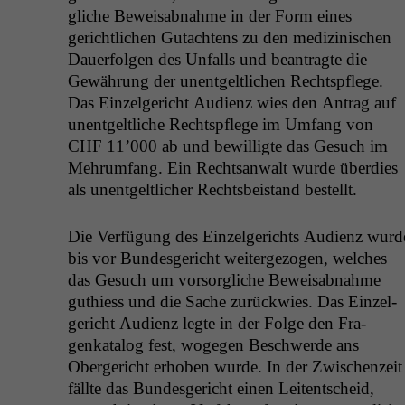
gliche Beweis­ab­nahme in der Form eines
gerichtlichen Gutacht­ens zu den medi­zinis­chen
Dauer­fol­gen des Unfalls und beantragte die
Gewährung der unent­geltlichen Recht­spflege.
Das Einzel­gericht Audienz wies den Antrag auf
unent­geltliche Recht­spflege im Umfang von
CHF
11’000 ab und bewil­ligte das Gesuch im
Mehrum­fang. Ein Recht­san­walt wurde überdies
als unent­geltlich­er Rechts­bei­s­tand bestellt.
Die Ver­fü­gung des Einzel­gerichts Audienz wurd
bis vor Bun­des­gericht weit­erge­zo­gen, welch­es
das Gesuch um vor­sor­gliche Beweis­ab­nahme
guthiess und die Sache zurück­wies. Das Einzel­
gericht Audienz legte in der Folge den Fra­
genkat­a­log fest, woge­gen Beschw­erde ans
Oberg­ericht erhoben wurde. In der Zwis­chen­zeit
fällte das Bun­des­gericht einen Leit­entscheid,