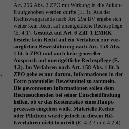
Art. 256 Abs. 2
ZPO
mit Wirkung in die Zukun­
ft aufge­hoben wer­den durfte (E. 3). Aus der
Rechtsweg­garantie nach Art. 29a
BV
ergebe sich
weit­er kein Recht auf unent­geltliche Recht­spflege
(E. 4.1).
Gestützt auf Art. 6 Ziff. 1
EMRK
beste­he kein Recht auf ein Ver­fahren zur vor­
sor­glichen Bewe­is­führung nach Art. 158 Abs.
1 lit. b
ZPO
und auch kein genereller
Anspruch auf unent­geltliche Recht­spflege (E.
4.2).
Im Ver­fahren nach Art. 158 Abs. 1 lit. b
ZPO
gehe es nur darum, Infor­ma­tio­nen in der
e
Form poten­tieller Beweis­mit­tel zu sam­meln.
Die gewonnenen Infor­ma­tio­nen sollen dem
Rechtssuchen­den bei sein­er Entschei­dfind­ung
helfen, ob er das Kosten­risiko eines Haupt­
prozess­es einge­hen wolle. Materielle Rechte
oder Pflicht­en würde jedoch in diesem Hil­
fsver­fahren nicht beurteilt
(E. 4.2.3 und 4.2.4).