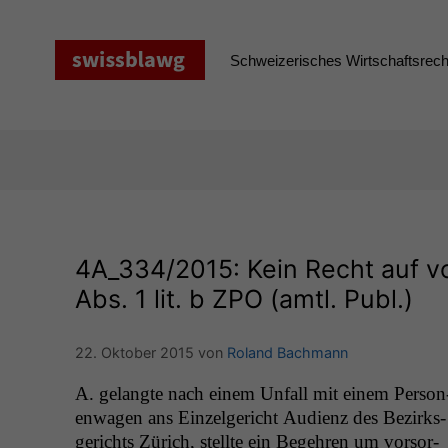
Zum
Inhalt
springen
Schweizerisches Wirtschaftsrecht
4A_334
/2015: Kein Recht auf v
Abs. 1 lit. b
ZPO
(amtl. Publ.)
22. Oktober 2015
von
Roland Bachmann
A. gelangte nach einem Unfall mit einem Per­so­n
en­wa­gen ans Einzel­gericht Audienz des Bezirks­
gerichts Zürich, stellte ein Begehren um vor­sor­