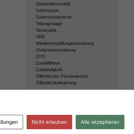
Staatenimmunität
Submission
Submissionsrecht
Teilungsklage
Venezuela
VRK
Wiederherstellungsanordnung
Zivilprozessordnung
ZPO
Zustellfiktion
Zuständigkeit
Öffentliches Personalrecht
Öffentlichkeitsprinzip
ellungen
Nicht erlauben
Alle akzeptieren