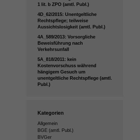
1 lit. b
ZPO
(amtl. Publ.)
4D_62
/2015: Unentgeltliche
Rechtspflege; teilweise
Aussichtslosigkeit (amtl. Publ.)
4A_589
/2013: Vorsorgliche
Beweisführung nach
Verkehrsunfall
5A_818
/2011: kein
Kostenvorschuss während
hängigem Gesuch um
unentgeltliche Rechtspflege (amtl.
Publ.)
Kategorien
Allgemein
BGE
(amtl. Publ.)
BVGer