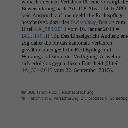
wonach in einem Ver­fahren für eine vor­sor­gliche
Bewe­is­führung nach Art. 158 Abs. 1 lit. b
ZPO
kein Anspruch auf unent­geltliche Recht­spflege
beste­ht (vgl. dazu den
Swiss­blawg-Beitrag
zum
Urteil
4A_589
/2013
vom 16. Jan­u­ar 2014 =
BGE
140
III
12
). Das Einzel­gericht Audienz ent
zog daher die für das kan­tonale Ver­fahren
gewährte unent­geltliche Recht­spflege mit
Wirkung ab Datum der Ver­fü­gung. A. wehrte
sich erfol­g­los gegen diesen Entscheid (Urteil
4A_334
/2015
vom 22. Sep­tem­ber 2015).
Kategorien
BGE (amtl. Publ.)
,
Rechtsprechung
Schlagwörter
Haftpflicht u. Versicherung
,
Zivilprozess u. Schiedsg