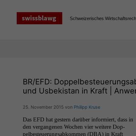
Zum
Inhalt
springen
Schweizerisches Wirtschaftsrecht
BR
/
EFD
: Doppelbesteuerungsab
und Usbekistan in Kraft | Anw
25. November 2015
von
Philipp Kruse
Das
EFD
hat gestern darüber informiert, dass in
den ver­gan­genen Wochen vier weit­ere Dop­
pelbesteuerungsabkom­men (
DBA
) in Kraft