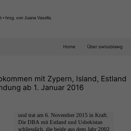
 • hrsg. von Juana Vasella
Home
Über swissblawg
kommen mit Zypern, Island, Estland
endung ab 1. Januar 2016
und trat am 6. Novem­ber 2015 in Kraft.
Die
DBA
mit Est­land und Usbek­istan
schliesslich, die bei­de aus dem Jahr 2002