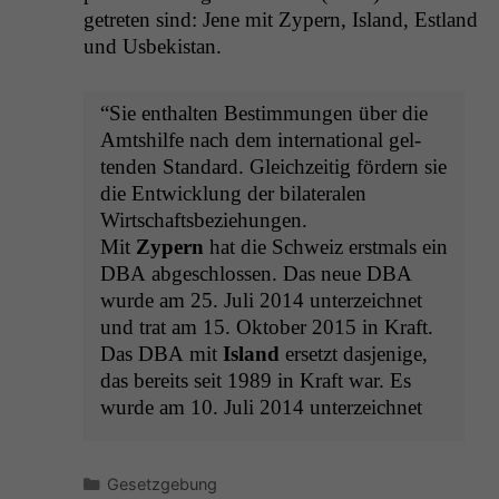
getreten sind: Jene mit Zypern, Island, Est­land
und Usbekistan.
“Sie enthal­ten Bes­tim­mungen über die
Amt­shil­fe nach dem inter­na­tion­al gel­
tenden Stan­dard. Gle­ichzeit­ig fördern sie
die Entwick­lung der bilat­eralen
Wirtschafts­beziehun­gen.
Mit
Zypern
hat die Schweiz erst­mals ein
DBA
abgeschlossen. Das neue
DBA
wurde am 25. Juli 2014 unterze­ich­net
und trat am 15. Okto­ber 2015 in Kraft.
Das
DBA
mit
Island
erset­zt das­jenige,
das bere­its seit 1989 in Kraft war. Es
wurde am 10. Juli 2014 unterze­ich­net
Kategorien
Gesetzgebung