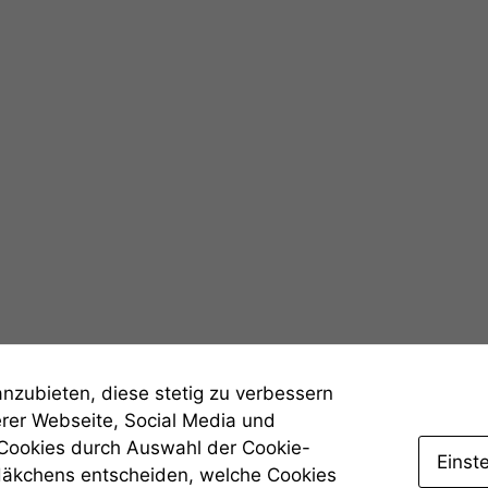
angezeigt
werden kann.
Statistiken
Um unsere
Website zu
verbessern,
zeichnen
wir
anonyme
statistische
Daten auf.
Funktionalität
Einige
anzubieten, diese stetig zu verbessern
Funktionen auf
dieser Website
erer Webseite, Social Media und
sind optional.
 Cookies durch Auswahl der Cookie-
Einst
Wenn Sie
Häkchens entscheiden, welche Cookies
diese Option