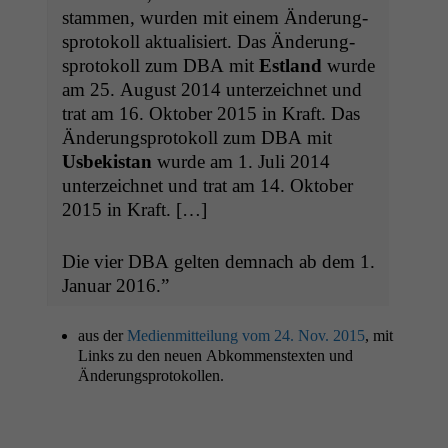
stam­men, wur­den mit einem Änderung­
spro­tokoll aktu­al­isiert. Das Änderung­
spro­tokoll zum
DBA
mit
Est­land
wurde
am 25. August 2014 unterze­ich­net und
trat am 16. Okto­ber 2015 in Kraft. Das
Änderung­spro­tokoll zum
DBA
mit
Usbek­istan
wurde am 1. Juli 2014
unterze­ich­net und trat am 14. Okto­ber
2015 in Kraft. […]
Die vier
DBA
gel­ten dem­nach ab dem 1.
Jan­u­ar 2016.”
aus der
Medi­en­mit­teilung vom 24. Nov. 2015
, mit
Links zu den neuen Abkom­men­stex­ten und
Änderungsprotokollen.