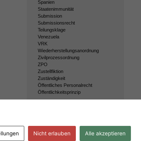
Spanien
Staatenimmunität
Submission
Submissionsrecht
Teilungsklage
Venezuela
VRK
Wiederherstellungsanordnung
Zivilprozessordnung
ZPO
Zustellfiktion
Zuständigkeit
Öffentliches Personalrecht
Öffentlichkeitsprinzip
ellungen
Nicht erlauben
Alle akzeptieren