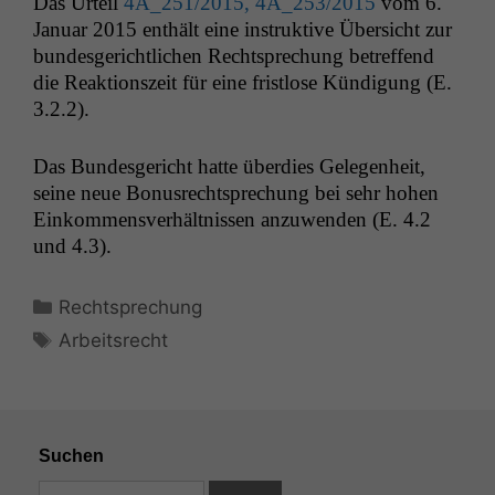
Das Urteil
4A_251
/2015,
4A_253
/2015
vom 6.
Jan­u­ar 2015 enthält eine instruk­tive Über­sicht zur
bun­des­gerichtlichen Recht­sprechung betr­e­f­fend
die Reak­tion­szeit für eine frist­lose Kündi­gung (E.
3.2.2).
Das Bun­des­gericht hat­te überdies Gele­gen­heit,
seine neue Bonus­recht­sprechung bei sehr hohen
Einkom­mensver­hält­nis­sen anzuwen­den (E. 4.2
und 4.3).
Kategorien
Rechtsprechung
Schlagwörter
Arbeitsrecht
Suchen