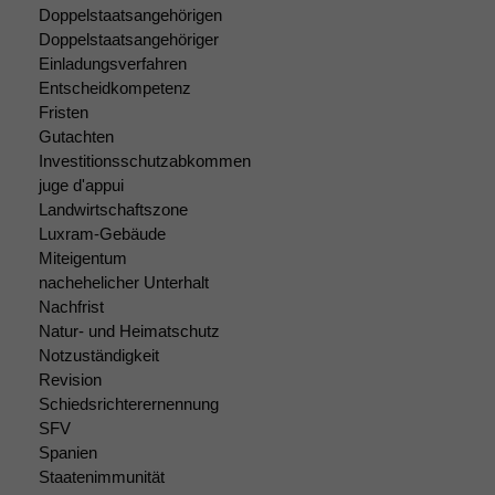
Doppelstaatsangehörigen
Doppelstaatsangehöriger
Notwendige
Einladungsverfahren
Cookies
Entscheidkompetenz
Diese
Fristen
Cookies sind
Gutachten
nicht
Investitionsschutzabkommen
optional, es
braucht sie,
juge d'appui
damit die
Landwirtschaftszone
Website
Luxram-Gebäude
korrekt
Miteigentum
angezeigt
nachehelicher Unterhalt
werden kann.
Nachfrist
Natur- und Heimatschutz
Notzuständigkeit
Statistiken
Revision
Um unsere
Schiedsrichterernennung
Website zu
SFV
verbessern,
Spanien
zeichnen
Staatenimmunität
wir