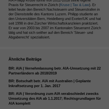
RA Philipp Kruse führte von 2012-2018 seine eigene
Praxis für Steuerrecht in Zürich (
Kruse | Tax & Law
). Er
leitet heute den Bereich Nachsteuern und Steuerstrafen in
der Dienststelle des Kantons Luzern. Philipp studierte an
den Universitäten Bern, Heidelberg und Exeter/UK und hat
seit 1998 in drei Zürcher Wirtschaftskanzleien praktiziert.
Er war von 2003 bis 2007 im Kantonalen Steueramt Zürich
tätig und hat sich seither auf den Bereich 'Steuer- und
Abgaberecht' spezialisiert.
Ähnliche Beiträge
BR
:
AIA
| Vernehmlassung betr. AIA-Umsetzung mit 22
Partnerländern ab 2018/2019
BR
: Botschaft betr.
AIA
mit Australien | Geplante
Inkraftsetzung per 1. Jan. 2017
BR
:
AIA
| Verordnung zum
AIA
verabschiedet zwecks
Umsetzung des
AIA
ab 1.1.2017; Rechtsgrundlagen für
AIA
komplett