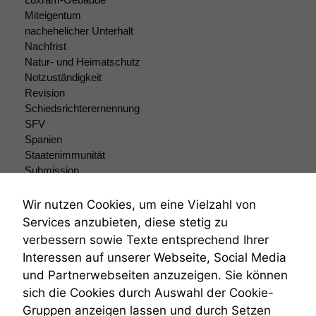
Funktionalität
Miteigentum
Einige
nachehelicher Unterhalt
Funktionen auf
Nachfrist
dieser Website
Natur- und Heimatschutz
sind optional.
Notzuständigkeit
Wenn Sie
diese Option
Revision
deaktivieren,
Schiedsrichterernennung
kann die
SFV
Website nicht
Spanien
zu 100%
Staatenimmunität
funktionieren.
Submission
Submissionsrecht
Teilungsklage
Wir nutzen Cookies, um eine Vielzahl von
Marketing
Venezuela
Services anzubieten, diese stetig zu
Wir speichern
VRK
verbessern sowie Texte entsprechend Ihrer
anonyme Daten ab,
Wiederherstellungsanordnung
um interne
Interessen auf unserer Webseite, Social Media
Zivilprozessordnung
marketingtechnische
und Partnerwebseiten anzuzeigen. Sie können
ZPO
Auswertungen
sich die Cookies durch Auswahl der Cookie-
Zustellfiktion
durchführen zu
Gruppen anzeigen lassen und durch Setzen
Zuständigkeit
können. Diese helfen