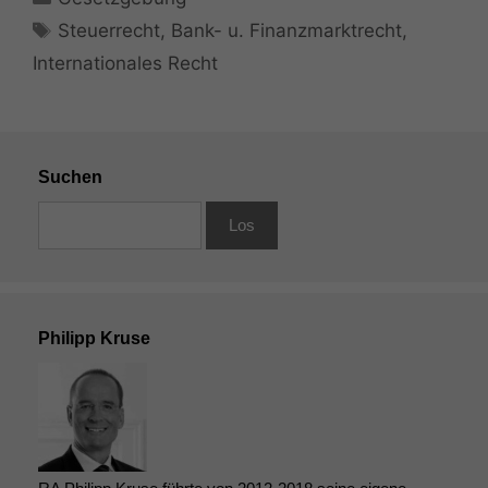
Schlagwörter
Steuerrecht
,
Bank- u. Finanzmarktrecht
,
Internationales Recht
Suchen
Philipp Kruse