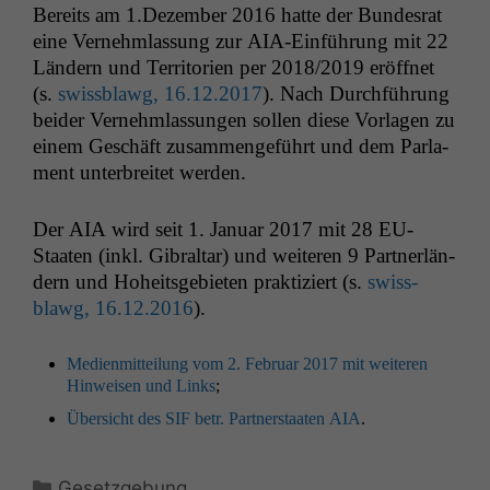
Bere­its am 1.Dezember 2016 hat­te der Bun­desrat
eine Vernehm­las­sung zur AIA-Ein­führung mit 22
Län­dern und Ter­ri­to­rien per 2018/2019 eröffnet
(s.
swiss­blawg, 16.12.2017
). Nach Durch­führung
bei­der Vernehm­las­sun­gen sollen diese Vor­la­gen zu
einem Geschäft zusam­menge­führt und dem Par­la­
ment unter­bre­it­et werden.
Der
AIA
wird seit 1. Jan­u­ar 2017 mit 28 EU-
Staat­en (inkl. Gibral­tar) und weit­eren 9 Part­ner­län­
dern und Hoheits­ge­bi­eten prak­tiziert (s.
swiss­
blawg, 16.12.2016
).
Medi­en­mit­teilung vom 2. Feb­ru­ar 2017 mit weit­eren
Hin­weisen und Links
;
Über­sicht des
SIF
betr. Part­ner­staat­en
AIA
.
Kategorien
Gesetzgebung