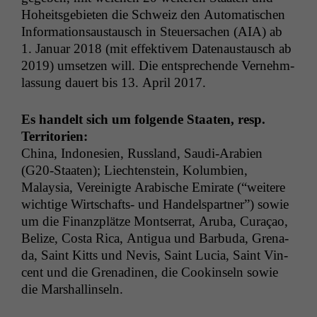
Hoheits­ge­bi­eten die Schweiz den Automa­tis­chen
Infor­ma­tion­saus­tausch in Steuer­sachen (
AIA
) ab
1. Jan­u­ar 2018 (mit effek­tivem Date­naus­tausch ab
2019) umset­zen will. Die entsprechende Vernehm­
las­sung dauert bis 13. April 2017.
Es han­delt sich um fol­gende Staat­en, resp.
Territorien:
Chi­na, Indone­sien, Rus­s­land, Sau­di-Ara­bi­en
(G20-Staat­en); Liecht­en­stein, Kolumbi­en,
Malaysia, Vere­inigte Ara­bis­che Emi­rate (“weit­ere
wichtige Wirtschafts- und Han­delspart­ner”) sowie
um die Finanz­plätze Montser­rat, Aru­ba, Curaçao,
Belize, Cos­ta Rica, Antigua und Bar­bu­da, Grena­
da, Saint Kitts und Nevis, Saint Lucia, Saint Vin­
cent und die Grenadi­nen, die Cookin­seln sowie
die Marshallinseln.