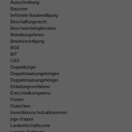
Cookies sind
Ausschreibung
nicht
Bauzone
optional, es
befristete Baubewilligung
braucht sie,
Beschaffungsrecht
damit die
Beschwerdelegitimation
Website
Betreibungsferien
korrekt
Beweiswürdigung
angezeigt
werden kann.
BGE
BIT
CAS
Doppelbürger
Statistiken
Doppelstaatsangehörigen
Um unsere
Website zu
Doppelstaatsangehöriger
verbessern,
Einladungsverfahren
zeichnen
Entscheidkompetenz
wir
Fristen
anonyme
Gutachten
statistische
Investitionsschutzabkommen
Daten auf.
juge d'appui
Landwirtschaftszone
Luxram-Gebäude