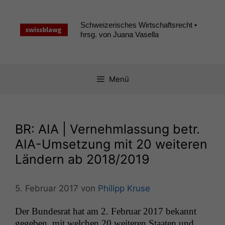
Zum
Inhalt
Schweizerisches Wirtschaftsrecht •
springen
hrsg. von Juana Vasella
Menü
BR
:
AIA
| Vernehmlassung betr.
AIA-Umsetzung mit 20 weiteren
Ländern ab 2018/2019
5. Februar 2017
von
Philipp Kruse
Der Bun­desrat hat am 2. Feb­ru­ar 2017 bekan­nt
gegeben, mit welchen 20 weit­eren Staat­en und