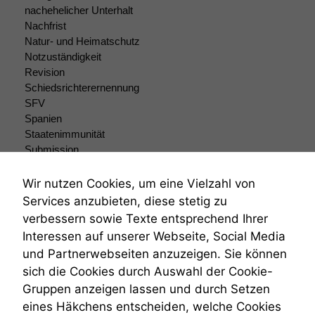
Um unsere
nachehelicher Unterhalt
Website zu
Nachfrist
verbessern,
Natur- und Heimatschutz
zeichnen
Notzuständigkeit
wir
Revision
anonyme
Schiedsrichterernennung
statistische
SFV
Daten auf.
Spanien
Staatenimmunität
Submission
Funktionalität
Submissionsrecht
Einige
Teilungsklage
Wir nutzen Cookies, um eine Vielzahl von
Funktionen auf
Venezuela
dieser Website
Services anzubieten, diese stetig zu
sind optional.
VRK
verbessern sowie Texte entsprechend Ihrer
Wenn Sie
Wiederherstellungsanordnung
Interessen auf unserer Webseite, Social Media
diese Option
Zivilprozessordnung
und Partnerwebseiten anzuzeigen. Sie können
deaktivieren,
ZPO
kann die
sich die Cookies durch Auswahl der Cookie-
Zustellfiktion
Website nicht
Gruppen anzeigen lassen und durch Setzen
Zuständigkeit
zu 100%
Öffentliches Personalrecht
eines Häkchens entscheiden, welche Cookies
funktionieren.