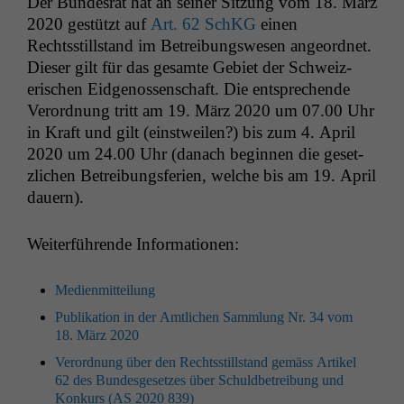
Der Bun­desrat hat an sein­er Sitzung vom 18. März
2020 gestützt auf
Art. 62 SchKG
einen
Rechtsstill­stand im Betrei­bungswe­sen ange­ord­net.
Dieser gilt für das gesamte Gebi­et der Schweiz­
erischen Eidgenossen­schaft. Die entsprechende
Verord­nung tritt am 19. März 2020 um 07.00 Uhr
in Kraft und gilt (einst­weilen?) bis zum 4. April
2020 um 24.00 Uhr (danach begin­nen die geset­
zlichen Betrei­bungs­fe­rien, welche bis am 19. April
dauern).
Weit­er­führende Informationen:
Medi­en­mit­teilung
Pub­lika­tion in der Amtlichen Samm­lung Nr. 34 vom
18. März 2020
Verord­nung über den Rechtsstill­stand gemäss Artikel
62 des Bun­des­ge­set­zes über Schuld­be­trei­bung und
Konkurs (
AS
2020 839)