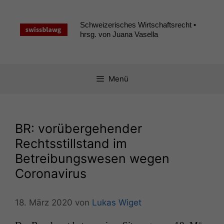
Zum
Inhalt
Schweizerisches Wirtschaftsrecht •
springen
hrsg. von Juana Vasella
Menü
BR
: vorübergehender
Rechtsstillstand im
Betreibungswesen wegen
Coronavirus
18. März 2020
von
Lukas Wiget