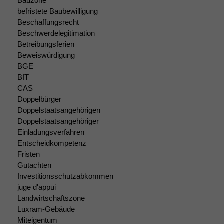
Bauzone
befristete Baubewilligung
Beschaffungsrecht
Beschwerdelegitimation
Betreibungsferien
Beweiswürdigung
BGE
Notwendige
BIT
Cookies
CAS
Diese
Doppelbürger
Cookies sind
Doppelstaatsangehörigen
nicht
Doppelstaatsangehöriger
optional, es
Einladungsverfahren
braucht sie,
Entscheidkompetenz
damit die
Fristen
Website
korrekt
Gutachten
angezeigt
Investitionsschutzabkommen
werden kann.
juge d'appui
Landwirtschaftszone
Luxram-Gebäude
Statistiken
Miteigentum