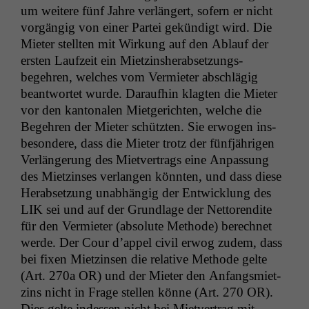
um weit­ere fünf Jahre ver­längert, sofern er nicht
vorgängig von ein­er Partei gekündigt wird. Die
Mieter stell­ten mit Wirkung auf den Ablauf der
ersten Laufzeit ein Miet­zin­sher­ab­set­zungs­
begehren, welch­es vom Ver­mi­eter abschlägig
beant­wortet wurde. Daraufhin klagten die Mieter
vor den kan­tonalen Miet­gericht­en, welche die
Begehren der Mieter schützten. Sie erwogen ins­
beson­dere, dass die Mieter trotz der fün­fjähri­gen
Ver­längerung des Mietver­trags eine Anpas­sung
des Miet­zins­es ver­lan­gen kön­nten, und dass diese
Her­ab­set­zung unab­hängig der Entwick­lung des
LIK
sei und auf der Grund­lage der Net­toren­dite
für den Ver­mi­eter (absolute Meth­ode) berech­net
werde. Der Cour d’ap­pel civ­il erwog zudem, dass
bei fix­en Miet­zin­sen die rel­a­tive Meth­ode gelte
(Art. 270a
OR
) und der Mieter den Anfangsmi­et­
zins nicht in Frage stellen könne (Art. 270
OR
).
Dies gelte indessen nicht bei Mietver­trag mit