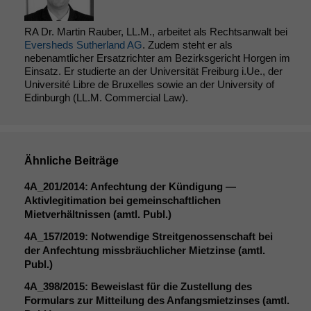
zu 100%
funktionieren.
RA Dr. Martin Rauber, LL.M., arbeitet als Rechtsanwalt bei
Eversheds Sutherland AG
. Zudem steht er als
nebenamtlicher Ersatzrichter am Bezirksgericht Horgen im
Marketing
Einsatz. Er studierte an der Universität Freiburg i.Ue., der
Wir speichern
Université Libre de Bruxelles sowie an der University of
anonyme Daten ab,
Edinburgh (LL.M. Commercial Law).
um interne
marketingtechnische
Auswertungen
durchführen zu
können. Diese helfen
Ähnliche Beiträge
uns, unsere Website
4A_201
/2014: Anfechtung der Kündigung —
zu verbessern.
Aktivlegitimation bei gemeinschaftlichen
Mietverhältnissen (amtl. Publ.)
4A_157
/2019: Notwendige Streitgenossenschaft bei
der Anfechtung missbräuchlicher Mietzinse (amtl.
Publ.)
4A_398
/2015: Beweislast für die Zustellung des
Formulars zur Mitteilung des Anfangsmietzinses (amtl.