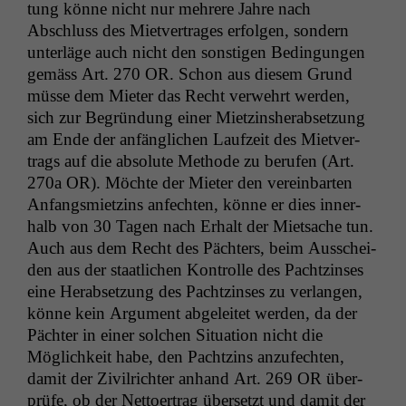
tung könne nicht nur mehrere Jahre nach
Abschluss des Mietver­trages erfol­gen, son­dern
unter­läge auch nicht den son­sti­gen Bedin­gun­gen
gemäss Art. 270
OR
. Schon aus diesem Grund
müsse dem Mieter das Recht ver­wehrt wer­den,
sich zur Begrün­dung ein­er Miet­zin­sher­ab­set­zung
am Ende der anfänglichen Laufzeit des Mietver­
trags auf die absolute Meth­ode zu berufen (Art.
Notwendige
Cookies
270a
OR
). Möchte der Mieter den vere­in­barten
Diese
Anfangsmi­et­zins anfecht­en, könne er dies inner­
Cookies sind
halb von 30 Tagen nach Erhalt der Miet­sache tun.
nicht
Auch aus dem Recht des Pächters, beim Auss­chei­
optional, es
den aus der staatlichen Kon­trolle des Pachtzins­es
braucht sie,
damit die
eine Her­ab­set­zung des Pachtzins­es zu ver­lan­gen,
Website
könne kein Argu­ment abgeleit­et wer­den, da der
korrekt
Pächter in ein­er solchen Sit­u­a­tion nicht die
angezeigt
Möglichkeit habe, den Pachtzins anzufecht­en,
werden kann.
damit der Zivil­richter anhand Art. 269
OR
über­
prüfe, ob der Net­to­er­trag über­set­zt und damit der