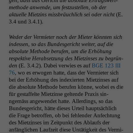
gen, dass das Gericht die absolute Ertragswert­
meth­ode anwende, um festzustellen, ob der
aktuelle Miet­zins miss­bräuch­lich sei oder nicht
(E.
3.4 und 3.4.1).
Wed­er der Ver­mi­eter noch der Mieter kön­nten sich
indessen, so das Bun­des­gericht weit­er, auf die
absolute Meth­ode berufen, um die Erhöhung
respek­tive Her­ab­set­zung des Miet­zins­es zu begrün­
den
(E. 3.4.2). Dabei ver­wies es auf
BGE
123
III
76
, wo es erwogen hat­te, dass der Ver­mi­eter sich
bei der Erhöhung des index­ierten Miet­zins­es auf
die absolute Meth­ode berufen könne, wobei es die
für gestaffelte Miet­zinse gel­tende Prax­is sin­
ngemäss angewen­det hat­te. Allerd­ings, so das
Bun­des­gericht, hätte dieses Urteil haupt­säch­lich
die Frage betrof­fen, ob bei fehlen­der Anfech­tung
des Miet­zins­es im Zeit­punkt des Ablaufs der
anfänglichen Laufzeit diese Untätigkeit des Ver­mi­