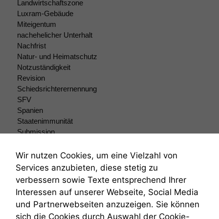
Landwirtschaftszone
Luxram-Gebäude
Miteigentum
nachehelicher Unterhalt
Nachfrist
Natur- und Heimatschutz
Notzuständigkeit
Revision
Schiedsrichterernennung
SFV
Spanien
Staatenimmunität
Submission
Submissionsrecht
Teilungsklage
Wir nutzen Cookies, um eine Vielzahl von
Venezuela
Services anzubieten, diese stetig zu
VRK
verbessern sowie Texte entsprechend Ihrer
Wiederherstellungsanordnung
Interessen auf unserer Webseite, Social Media
Zivilprozessordnung
und Partnerwebseiten anzuzeigen. Sie können
ZPO
sich die Cookies durch Auswahl der Cookie-
Zustellfiktion