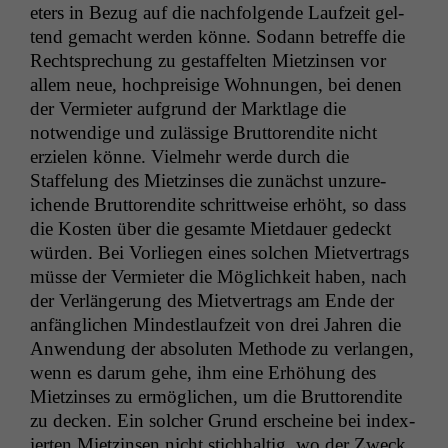
eters in Bezug auf die nach­fol­gende Laufzeit gel­
tend gemacht wer­den könne. Sodann betr­e­ffe die
Recht­sprechung zu gestaffel­ten Miet­zin­sen vor
allem neue, hoch­preisige Woh­nun­gen, bei denen
der Ver­mi­eter auf­grund der Mark­t­lage die
notwendi­ge und zuläs­sige Brut­toren­dite nicht
erzie­len könne. Vielmehr werde durch die
Staffelung des Miet­zins­es die zunächst unzure­
ichende Brut­toren­dite schrit­tweise erhöht, so dass
die Kosten über die gesamte Miet­dauer gedeckt
wür­den. Bei Vor­liegen eines solchen Mietver­trags
müsse der Ver­mi­eter die Möglichkeit haben, nach
der Ver­längerung des Mietver­trags am Ende der
anfänglichen Min­dest­laufzeit von drei Jahren die
Anwen­dung der absoluten Meth­ode zu ver­lan­gen,
wenn es darum gehe, ihm eine Erhöhung des
Miet­zins­es zu ermöglichen, um die Brut­toren­dite
zu deck­en. Ein solch­er Grund erscheine bei index­
ierten Miet­zin­sen nicht stich­haltig, wo der Zweck