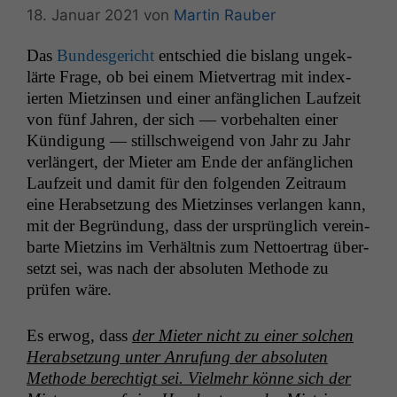
18. Januar 2021
von
Martin Rauber
Das
Bun­des­gericht
entsch­ied die bis­lang ungek­
lärte Frage, ob bei einem Mietver­trag mit index­
ierten Miet­zin­sen und ein­er anfänglichen Laufzeit
von fünf Jahren, der sich — vor­be­hal­ten ein­er
Kündi­gung — stillschweigend von Jahr zu Jahr
ver­längert, der Mieter am Ende der anfänglichen
Laufzeit und damit für den fol­gen­den Zeitraum
eine Her­ab­set­zung des Miet­zins­es ver­lan­gen kann,
mit der Begrün­dung, dass der ursprünglich vere­in­
barte Miet­zins im Ver­hält­nis zum Net­to­er­trag über­
set­zt sei, was nach der absoluten Meth­ode zu
prüfen wäre.
Es erwog, dass
der Mieter nicht zu ein­er solchen
Her­ab­set­zung unter Anrufung der absoluten
Meth­ode berechtigt sei. Vielmehr könne sich der