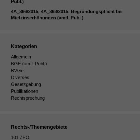
Publ.)
4A_366
/2015;
4A_368
/2015: Begründungspflicht bei
Mietzinserhöhungen (amtl. Publ.)
Kategorien
Allgemein
BGE
(amtl. Publ.)
BVGer
Diverses
Gesetzgebung
Publikationen
Rechtsprechung
Rechts-/Themengebiete
101 ZPO