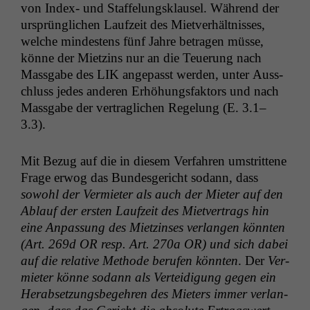
von Index- und Staffelungsklausel. Während der
ursprünglichen Laufzeit des Mietver­hält­niss­es,
welche min­destens fünf Jahre betra­gen müsse,
könne der Miet­zins nur an die Teuerung nach
Mass­gabe des
LIK
angepasst wer­den, unter Auss­
chluss jedes anderen Erhöhungs­fak­tors und nach
Mass­gabe der ver­traglichen Regelung (E. 3.1–
3.3).
Mit Bezug auf die in diesem Ver­fahren umstrit­tene
Frage erwog das Bun­des­gericht sodann, dass
sowohl der Ver­mi­eter als auch der Mieter auf den
Ablauf der ersten Laufzeit des Mietver­trags hin
eine Anpas­sung des Miet­zins­es ver­lan­gen kön­nten
(Art. 269d
OR
resp. Art. 270a
OR
) und sich dabei
auf die rel­a­tive Meth­ode berufen kön­nten
. Der
Ver­
mi­eter könne sodann als Vertei­di­gung gegen ein
Her­ab­set­zungs­begehren des Mieters immer ver­lan­