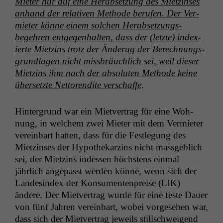
Mieter nur auf eine Her­ab­set­zung des Miet­zins­es
anhand der rel­a­tiv­en Meth­ode berufen. Der Ver­
mi­eter könne einem solchen Her­ab­set­zungs­
begehren ent­ge­gen­hal­ten, dass der (let­zte) index­
ierte Miet­zins trotz der Änderug der Berech­nungs­
grund­la­gen nicht miss­bräuch­lich sei, weil dieser
Miet­zins ihm nach der absoluten Meth­ode keine
über­set­zte Net­toren­dite ver­schaffe
.
Hin­ter­grund war ein Mietver­trag für eine Woh­
nung, in welchem zwei Mieter mit dem Ver­mi­eter
vere­in­bart hat­ten, dass für die Fes­tle­gung des
Miet­zins­es der Hypothekarzins nicht mass­ge­blich
sei, der Miet­zins indessen höch­stens ein­mal
jährlich angepasst wer­den könne, wenn sich der
Lan­desin­dex der Kon­sumenten­preise (
LIK
)
ändere. Der Mietver­trag wurde für eine feste Dauer
von fünf Jahren vere­in­bart, wobei vorge­se­hen war,
dass sich der Mietver­trag jew­eils stillschweigend