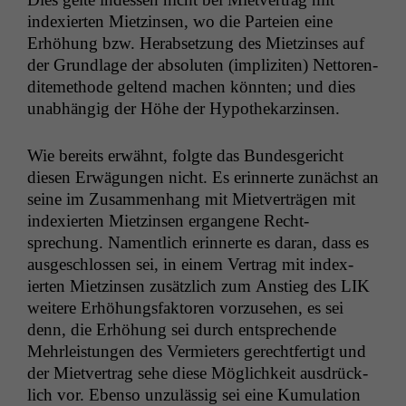
index­ierten Miet­zin­sen, wo die Parteien eine
Erhöhung bzw. Her­ab­set­zung des Miet­zins­es auf
der Grund­lage der absoluten (impliziten) Net­toren­
ditemeth­ode gel­tend machen kön­nten; und dies
unab­hängig der Höhe der Hypothekarzinsen.
Wie bere­its erwäh­nt, fol­gte das Bun­des­gericht
diesen Erwä­gun­gen nicht. Es erin­nerte zunächst an
seine im Zusam­men­hang mit Mietverträ­gen mit
index­ierten Miet­zin­sen ergan­gene Recht­
sprechung. Namentlich erin­nerte es daran, dass es
aus­geschlossen sei, in einem Ver­trag mit index­
ierten Miet­zin­sen zusät­zlich zum Anstieg des
LIK
weit­ere Erhöhungs­fak­toren vorzuse­hen, es sei
denn, die Erhöhung sei durch entsprechende
Mehrleis­tun­gen des Ver­mi­eters gerecht­fer­tigt und
der Mietver­trag sehe diese Möglichkeit aus­drück­
lich vor. Eben­so unzuläs­sig sei eine Kumu­la­tion