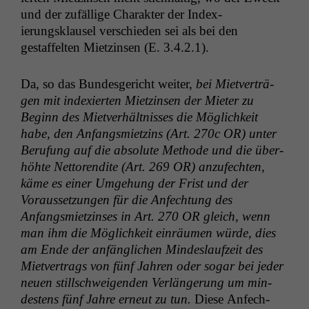
und der zufäl­lige Charak­ter der Index­
ierungsklausel ver­schieden sei als bei den
gestaffel­ten Miet­zin­sen (E. 3.4.2.1).
Da, so das Bun­des­gericht weit­er,
bei Mietverträ­
gen mit index­ierten Miet­zin­sen der Mieter zu
Beginn des Mietver­hält­niss­es die Möglichkeit
habe, den Anfangsmi­et­zins (Art. 270c
OR
) unter
Beru­fung auf die absolute Meth­ode und die über­
höhte Net­toren­dite (Art. 269
OR
) anzufecht­en,
käme es ein­er Umge­hung der Frist und der
Voraus­set­zun­gen für die Anfech­tung des
Anfangsmi­et­zins­es in Art. 270
OR
gle­ich, wenn
man ihm die Möglichkeit ein­räu­men würde, dies
am Ende der anfänglichen Min­deslaufzeit des
Mietver­trags von fünf Jahren oder sog­ar bei jed­er
neuen stillschweigen­den Ver­längerung um min­
destens fünf Jahre erneut zu tun.
Diese Anfech­