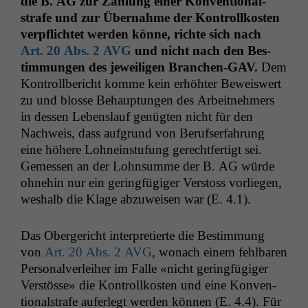
die B.
AG
zur Zahlung ein­er Kon­ven­tion­al­
strafe und zur Über­nahme der Kon­trol­lkosten
verpflichtet wer­den könne, richte sich nach
Art. 20 Abs. 2
AVG
und nicht nach den Bes­
tim­mungen des jew­eili­gen Branchen-GAV.
Dem
Kon­troll­bericht komme kein erhöhter Beweiswert
zu und blosse Behaup­tun­gen des Arbeit­nehmers
in dessen Lebenslauf genügten nicht für den
Nach­weis, dass auf­grund von Beruf­ser­fahrung
eine höhere Lohne­in­stu­fung gerecht­fer­tigt sei.
Gemessen an der Lohn­summe der B.
AG
würde
ohne­hin nur ein ger­ingfügiger Ver­stoss vor­liegen,
weshalb die Klage abzuweisen war (E. 4.1).
Das Oberg­ericht inter­pretierte die Bes­tim­mung
von
Art. 20 Abs. 2
AVG
, wonach einem fehlbaren
Per­son­alver­lei­her im Falle «nicht ger­ingfügiger
Ver­stösse» die Kon­trol­lkosten und eine Kon­ven­
tion­al­strafe aufer­legt wer­den kön­nen (E. 4.4). Für