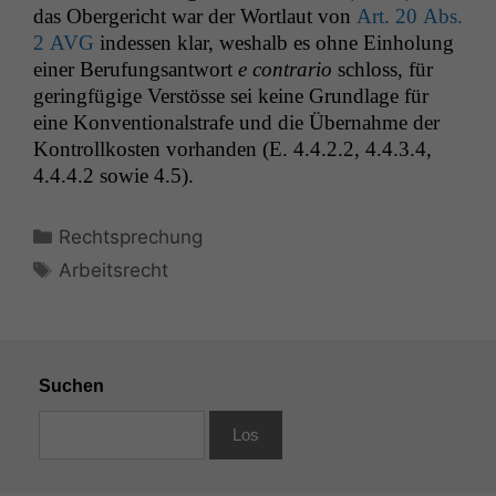
das Oberg­ericht war der Wort­laut von
Art. 20 Abs.
2
AVG
indessen klar, weshalb es ohne Ein­hol­ung
ein­er Beru­fungsant­wort
e con­trario
schloss, für
ger­ingfügige Ver­stösse sei keine Grund­lage für
eine Kon­ven­tion­al­strafe und die Über­nahme der
Kon­trol­lkosten vorhan­den (E. 4.4.2.2, 4.4.3.4,
4.4.4.2 sowie 4.5).
Kategorien
Rechtsprechung
Schlagwörter
Arbeitsrecht
Suchen