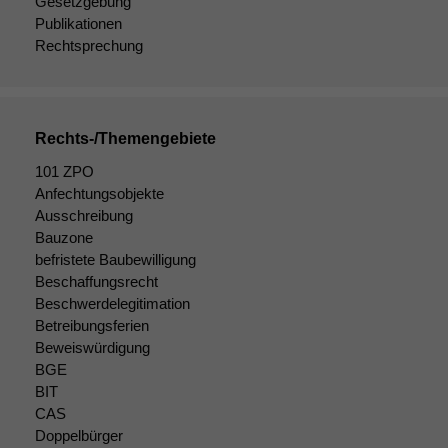
korrekt
Gesetzgebung
angezeigt
Publikationen
werden kann.
Rechtsprechung
Statistiken
Um unsere
Rechts-/Themengebiete
Website zu
verbessern,
101 ZPO
zeichnen
Anfechtungsobjekte
wir
Ausschreibung
anonyme
Bauzone
statistische
befristete Baubewilligung
Daten auf.
Beschaffungsrecht
Beschwerdelegitimation
Betreibungsferien
Funktionalität
Beweiswürdigung
Einige
BGE
Funktionen auf
BIT
dieser Website
CAS
sind optional.
Doppelbürger
Wenn Sie