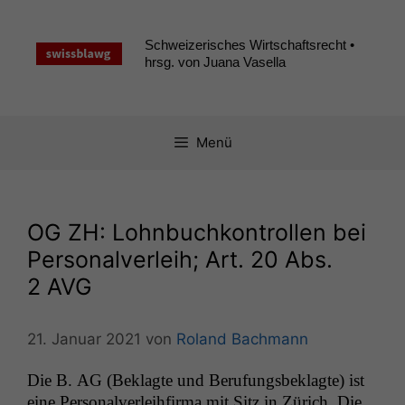
Zum
Inhalt
Schweizerisches Wirtschaftsrecht •
springen
hrsg. von Juana Vasella
Menü
OG
ZH
: Lohnbuchkontrollen bei
Personalverleih; Art. 20 Abs.
2
AVG
21. Januar 2021
von
Roland Bachmann
Die B.
AG
(Beklagte und Beru­fungs­beklagte) ist
eine Per­son­alver­lei­h­fir­ma mit Sitz in Zürich. Die