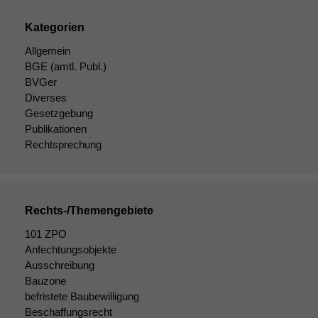
Website zu
verbessern,
Kategorien
zeichnen
wir
Allgemein
anonyme
BGE
(amtl. Publ.)
statistische
BVGer
Daten auf.
Diverses
Gesetzgebung
Publikationen
Funktionalität
Rechtsprechung
Einige
Funktionen auf
dieser Website
sind optional.
Wenn Sie
Rechts-/Themengebiete
diese Option
101 ZPO
deaktivieren,
Anfechtungsobjekte
kann die
Ausschreibung
Website nicht
zu 100%
Bauzone
funktionieren.
befristete Baubewilligung
Beschaffungsrecht