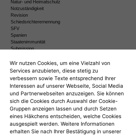
Natur- und Heimatschutz
Notzuständigkeit
Revision
Schiedsrichterernennung
SFV
Spanien
Staatenimmunität
Submission
Submissionsrecht
Teilungsklage
Wir nutzen Cookies, um eine Vielzahl von
Venezuela
Services anzubieten, diese stetig zu
VRK
verbessern sowie Texte entsprechend Ihrer
Wiederherstellungsanordnung
Interessen auf unserer Webseite, Social Media
Zivilprozessordnung
und Partnerwebseiten anzuzeigen. Sie können
ZPO
sich die Cookies durch Auswahl der Cookie-
Zustellfiktion
Gruppen anzeigen lassen und durch Setzen
Zuständigkeit
Öffentliches Personalrecht
eines Häkchens entscheiden, welche Cookies
Öffentlichkeitsprinzip
ausgespielt werden. Weitere Informationen
erhalten Sie nach Ihrer Bestätigung in unserer