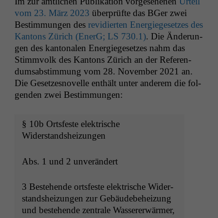
Im zur amtlichen Pub­lika­tion vorge­se­henen
Urteil
vom 23. März 2023
über­prüfte das BGer zwei
Bes­tim­mungen des
rev­i­dierten Energiege­set­zes des
Kan­tons Zürich (EnerG;
LS
730.1)
. Die Änderun­
gen des kan­tonalen Energiege­set­zes nahm das
Stim­mvolk des Kan­tons Zürich an der Ref­er­en­
dumsab­stim­mung vom 28. Novem­ber 2021 an.
Die Geset­zes­nov­el­le enthält unter anderem die fol­
gen­den zwei Bestimmungen:
§ 10b Orts­feste elek­trische
Widerstandsheizungen
Abs. 1 und 2 unverändert
3 Beste­hende orts­feste elek­trische Wider­
stand­sheizun­gen zur Gebäude­be­heizung
und beste­hende zen­trale Wasser­erwärmer,