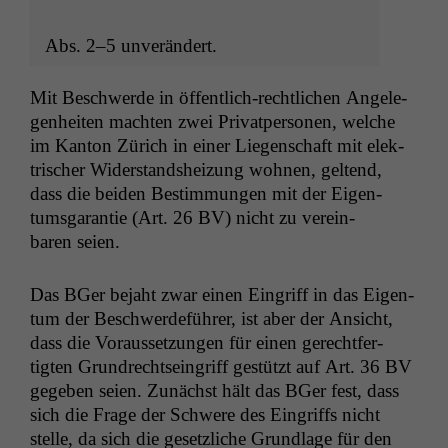
Abs. 2–5 unverändert.
Mit Beschw­erde in öffentlich-rechtlichen Angele­
gen­heit­en macht­en zwei Pri­vat­per­so­n­en, welche
im Kan­ton Zürich in ein­er Liegen­schaft mit elek­
trisch­er Wider­stand­sheizung wohnen, gel­tend,
dass die bei­den Bes­tim­mungen mit der Eigen­
tums­garantie (Art. 26
BV
) nicht zu vere­in­
baren seien.
Das BGer bejaht zwar einen Ein­griff in das Eigen­
tum der Beschw­erde­führer, ist aber der Ansicht,
dass die Voraus­set­zun­gen für einen gerecht­fer­
tigten Grun­drecht­se­in­griff gestützt auf Art. 36
BV
gegeben seien. Zunächst hält das BGer fest, dass
sich die Frage der Schwere des Ein­griffs nicht
stelle, da sich die geset­zliche Grund­lage für den