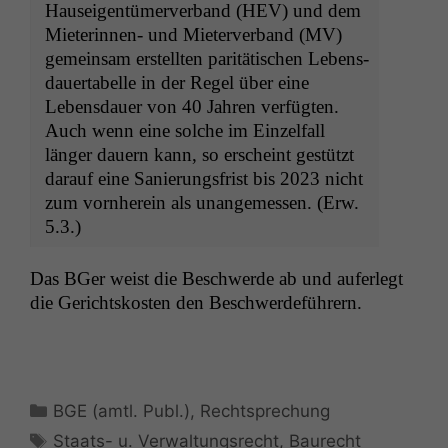
Hau­seigen­tümerver­band (
HEV
) und dem
Mieterin­nen- und Mieter­ver­band (
MV
)
gemein­sam erstell­ten par­itätis­chen Lebens­
dauerta­belle in der Regel über eine
Lebens­dauer von 40 Jahren ver­fügten.
Auch wenn eine solche im Einzelfall
länger dauern kann, so erscheint gestützt
darauf eine Sanierungs­frist bis 2023 nicht
zum vorn­here­in als unangemessen. (Erw.
5.3.)
Das BGer weist die Beschw­erde ab und aufer­legt
die Gericht­skosten den Beschwerdeführern.
Kategorien
BGE (amtl. Publ.)
,
Rechtsprechung
Schlagwörter
Staats- u. Verwaltungsrecht
,
Baurecht