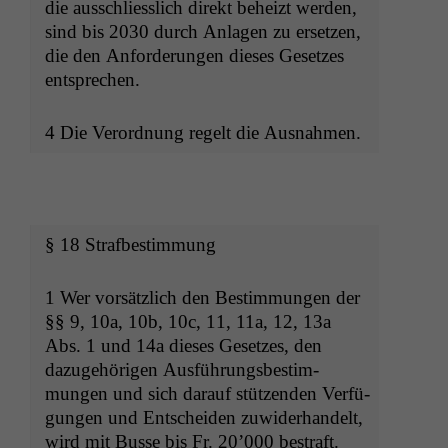
die auss­chliesslich direkt beheizt wer­den,
sind bis 2030 durch Anla­gen zu erset­zen,
die den Anforderun­gen dieses Geset­zes
entsprechen.
4 Die Verord­nung regelt die Ausnahmen.
§ 18 Strafbestimmung
1 Wer vorsät­zlich den Bes­tim­mungen der
§§ 9, 10a, 10b, 10c, 11, 11a, 12, 13a
Abs. 1 und 14a dieses Geset­zes, den
dazuge­höri­gen Aus­führungs­bes­tim­
mungen und sich darauf stützen­den Ver­fü­
gun­gen und Entschei­den zuwider­han­delt,
wird mit Busse bis Fr. 20’000 bestraft.