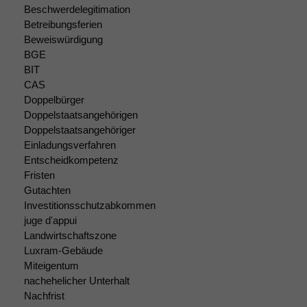
Beschwerdelegitimation
Marketing
Betreibungsferien
Wir speichern
Beweiswürdigung
anonyme Daten ab,
BGE
um interne
BIT
marketingtechnische
CAS
Auswertungen
Doppelbürger
durchführen zu
Doppelstaatsangehörigen
können. Diese helfen
Doppelstaatsangehöriger
uns, unsere Website
Einladungsverfahren
zu verbessern.
Entscheidkompetenz
Fristen
Gutachten
Investitionsschutzabkommen
juge d'appui
Landwirtschaftszone
Luxram-Gebäude
Miteigentum
nachehelicher Unterhalt
Nachfrist