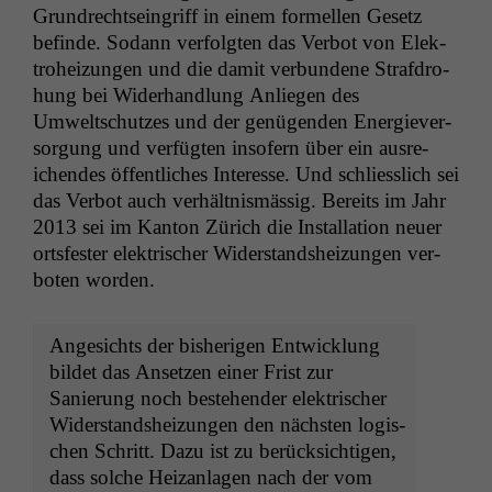
Grun­drecht­se­in­griff in einem formellen Gesetz
befinde. Sodann ver­fol­gten das Ver­bot von Elek­
tro­heizun­gen und die damit ver­bun­dene Straf­dro­
hung bei Wider­hand­lung Anliegen des
Umweltschutzes und der genü­gen­den Energiev­er­
sorgung und ver­fügten insofern über ein aus­re­
ichen­des öffentlich­es Inter­esse. Und schliesslich sei
das Ver­bot auch ver­hält­nis­mäs­sig. Bere­its im Jahr
2013 sei im Kan­ton Zürich die Instal­la­tion neuer
orts­fester elek­trisch­er Wider­stand­sheizun­gen ver­
boten worden.
Angesichts der bish­eri­gen Entwick­lung
bildet das Anset­zen ein­er Frist zur
Sanierung noch beste­hen­der elek­trisch­er
Wider­stand­sheizun­gen den näch­sten logis­
chen Schritt. Dazu ist zu berück­sichti­gen,
dass solche Heizan­la­gen nach der vom