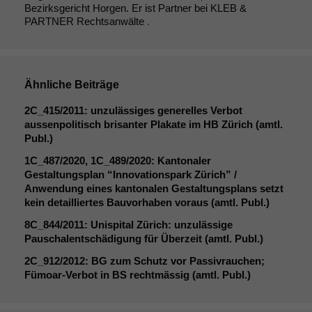
Bezirksgericht Horgen. Er ist Partner bei KLEB &
PARTNER Rechtsanwälte
.
Ähnliche Beiträge
Notwendige
Cookies
2C_415
/2011: unzulässiges generelles Verbot
Diese
aussenpolitisch brisanter Plakate im
HB
Zürich (amtl.
Cookies sind
Publ.)
nicht
optional, es
1C_487
/2020,
1C_489
/2020: Kantonaler
braucht sie,
Gestaltungsplan “Innovationspark Zürich” /
damit die
Anwendung eines kantonalen Gestaltungsplans setzt
Website
kein detailliertes Bauvorhaben voraus (amtl. Publ.)
korrekt
8C_844
/2011: Unispital Zürich: unzulässige
angezeigt
Pauschalentschädigung für Überzeit (amtl. Publ.)
werden kann.
2C_912
/2012:
BG
zum Schutz vor Passivrauchen;
Fümoar-Verbot in
BS
rechtmässig (amtl. Publ.)
Statistiken
Um unsere