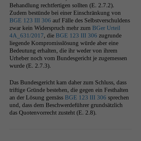
Statistiken
Behand­lung recht­fer­ti­gen soll­ten (E. 2.7.2).
Um unsere
Zudem bestünde bei ein­er Ein­schränkung von
Website zu
BGE
123
III
306
auf Fälle des Selb­stver­schuldens
verbessern,
zwar kein Wider­spruch mehr zum
BGer Urteil
zeichnen
wir
4A_631
/2017
, die
BGE
123
III
306
zugrunde
anonyme
liegende Kom­pro­miss­lö­sung würde aber eine
statistische
Bedeu­tung erhal­ten, die ihr wed­er von ihrem
Daten auf.
Urhe­ber noch vom Bun­des­gericht je zugemessen
wurde (E. 2.7.3).
Funktionalität
Einige
Das Bun­des­gericht kam daher zum Schluss, dass
Funktionen auf
triftige Gründe beste­hen, die gegen ein Fes­thal­ten
dieser Website
an der Lösung gemäss
BGE
123
III
306
sprechen
sind optional.
und, dass dem Beschw­erde­führer grund­sät­zlich
Wenn Sie
das Quoten­vor­recht zuste­ht (E. 2.8).
diese Option
deaktivieren,
kann die
Website nicht
zu 100%