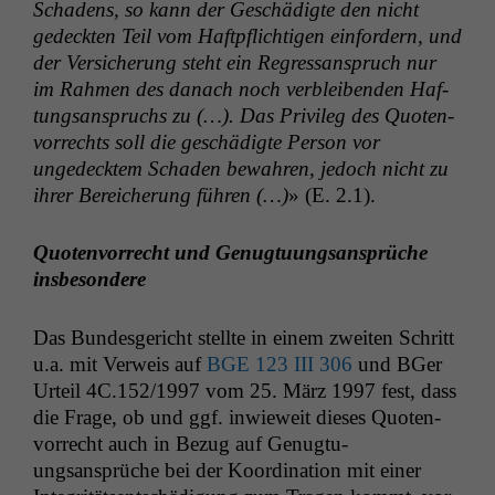
Schadens, so kann der Geschädigte den nicht
gedeck­ten Teil vom Haftpflichti­gen ein­fordern, und
der Ver­sicherung ste­ht ein Regres­sanspruch nur
im Rah­men des danach noch verbleiben­den Haf­
tungsanspruchs zu (…). Das Priv­i­leg des Quoten­
vor­rechts soll die geschädigte Per­son vor
ungedeck­tem Schaden bewahren, jedoch nicht zu
ihrer Bere­icherung führen (…)
» (E. 2.1).
Quoten­vor­recht und Genug­tu­ungsansprüche
insbesondere
Das Bun­des­gericht stellte in einem zweit­en Schritt
u.a. mit Ver­weis auf
BGE
123
III
306
und BGer
Urteil
4C
.152/1997 vom 25. März 1997 fest, dass
die Frage, ob und ggf. inwieweit dieses Quoten­
vor­recht auch in Bezug auf Genug­tu­
ungsansprüche bei der Koor­di­na­tion mit ein­er