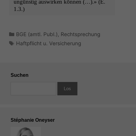
ungün­stig auswirken kön­nen (…).» (E.
1.3.)
Kategorien
BGE (amtl. Publ.)
,
Rechtsprechung
Schlagwörter
Haftpflicht u. Versicherung
Suchen
Stéphanie Oneyser