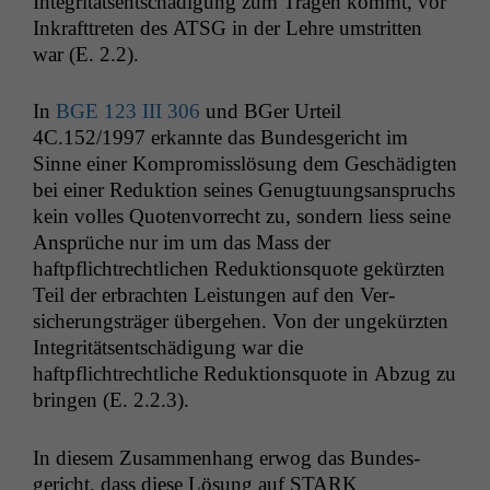
Integrität­sentschädi­gung zum Tra­gen kommt, vor
Inkraft­treten des
ATSG
in der Lehre umstrit­ten
war (E. 2.2).
In
BGE
123
III
306
und BGer Urteil
4C
.152/1997 erkan­nte das Bun­des­gericht im
Sinne ein­er Kom­pro­miss­lö­sung dem Geschädigten
bei ein­er Reduk­tion seines Genug­tu­ungsanspruchs
kein volles Quoten­vor­recht zu, son­dern liess seine
Ansprüche nur im um das Mass der
haftpflichtrechtlichen Reduk­tion­squote gekürzten
Teil der erbracht­en Leis­tun­gen auf den Ver­
sicherungsträger überge­hen. Von der ungekürzten
Integrität­sentschädi­gung war die
haftpflichtrechtliche Reduk­tion­squote in Abzug zu
brin­gen (E. 2.2.3).
In diesem Zusam­men­hang erwog das Bun­des­
gericht, dass diese Lösung auf
STARK