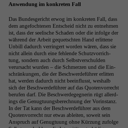
funktionieren.
Anwen­dung im konkreten Fall
Das Bun­des­gericht erwog im konkreten Fall, dass
Marketing
dem ange­focht­e­nen Entscheid nicht zu ent­nehmen
Wir speichern
ist, dass der seel­is­che Schaden oder die infolge der
anonyme Daten ab,
während der Arbeit gequetscht­en Hand erlit­tene
um interne
marketingtechnische
Unbill dadurch ver­ringert wor­den wären, dass sie
Auswertungen
nicht allein durch eine fehlende Schutzvor­rich­
durchführen zu
tung, son­dern auch durch Selb­stver­schulden
können. Diese helfen
verur­sacht wur­den – die Schmerzen und die Ein­
uns, unsere Website
schränkun­gen, die der Beschw­erde­führer erlit­ten
zu verbessern.
hat, wer­den dadurch nicht bee­in­flusst, weshalb
sich der Beschw­erde­führer auf das Quoten­vor­recht
berufen darf. Die Beschw­erdegeg­ner­in rügt allerd­
ings die Genug­tu­ungs­berech­nung der Vorin­stanz.
In der Tat kann der Beschw­erde­führer aus dem
Quoten­vor­recht nur etwas ableit­en, soweit sein
Anspruch auf Genug­tu­ung ohne Kürzung zufolge