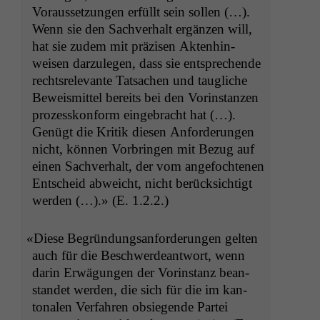
Voraus­set­zun­gen erfüllt sein sollen (…).
Wenn sie den Sachver­halt ergänzen will,
hat sie zudem mit präzisen Akten­hin­
weisen darzule­gen, dass sie entsprechende
recht­srel­e­vante Tat­sachen und taugliche
Beweis­mit­tel bere­its bei den Vorin­stanzen
prozesskon­form einge­bracht hat (…).
Genügt die Kri­tik diesen Anforderun­gen
nicht, kön­nen Vor­brin­gen mit Bezug auf
einen Sachver­halt, der vom ange­focht­e­nen
Entscheid abwe­icht, nicht berück­sichtigt
wer­den (…).» (E. 1.2.2.)
«
Diese Begrün­dungsan­forderun­gen gel­ten
auch für die Beschw­erdeant­wort, wenn
darin Erwä­gun­gen der Vorin­stanz bean­
standet wer­den, die sich für die im kan­
tonalen Ver­fahren obsiegende Partei