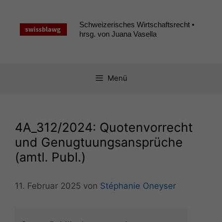
Zum
Inhalt
Schweizerisches Wirtschaftsrecht •
springen
hrsg. von Juana Vasella
Menü
4A_312
/2024: Quotenvorrecht
und Genugtuungsansprüche
(amtl. Publ.)
11. Februar 2025
von
Stéphanie Oneyser