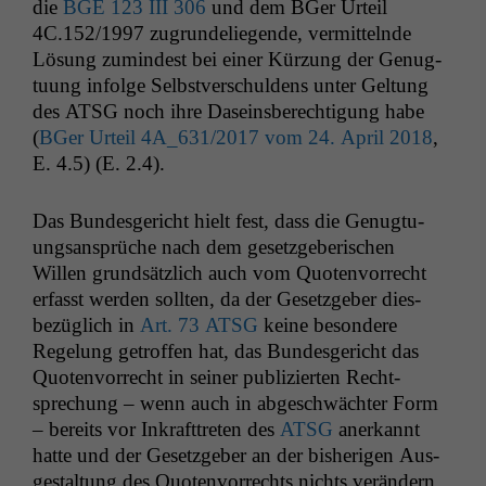
die
BGE
123
III
306
und dem BGer Urteil
4C
.152/1997 zugrun­deliegende, ver­mit­tel­nde
Lösung zumin­d­est bei ein­er Kürzung der Genug­
tu­ung infolge Selb­stver­schuldens unter Gel­tung
des
ATSG
noch ihre Daseins­berech­ti­gung habe
(
BGer Urteil
4A_631
/2017 vom 24. April 2018
,
E. 4.5) (E. 2.4).
Das Bun­des­gericht hielt fest, dass die Genug­tu­
ungsansprüche nach dem geset­zge­berischen
Willen grund­sät­zlich auch vom Quoten­vor­recht
erfasst wer­den soll­ten, da der Geset­zge­ber dies­
bezüglich in
Art. 73
ATSG
keine beson­dere
Regelung getrof­fen hat, das Bun­des­gericht das
Quoten­vor­recht in sein­er pub­lizierten Recht­
sprechung – wenn auch in abgeschwächter Form
– bere­its vor Inkraft­treten des
ATSG
anerkan­nt
hat­te und der Geset­zge­ber an der bish­eri­gen Aus­
gestal­tung des Quoten­vor­rechts nichts verän­dern