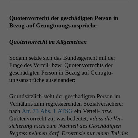
Quoten­vor­recht der geschädigten Per­son in
Bezug auf Genugtuungsansprüche
Quoten­vor­recht im Allgemeinen
Sodann set­zte sich das Bun­des­gericht mit der
Frage des Verteil- bzw. Quoten­vor­rechts der
geschädigten Per­son in Bezug auf Genug­tu­
ungsansprüche auseinander:
Grund­sät­zlich ste­ht der geschädigten Per­son im
Ver­hält­nis zum regressieren­den Sozialver­sicher­er
nach
Art. 73 Abs. 1
ATSG
ein Verteil- bzw.
Quoten­vor­recht zu, was bedeutet, «
dass die Ver­
sicherung nicht zum Nachteil des Geschädigten
Regress nehmen darf. Erset­zt sie nur einen Teil des