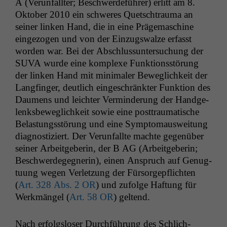
A (Verun­fall­ter; Beschw­erde­führer) erlitt am 8.
Okto­ber 2010 ein schw­eres Quetschtrau­ma an
sein­er linken Hand, die in eine Präge­mas­chine
einge­zo­gen und von der Einzugswalze erfasst
wor­den war. Bei der Abschlus­sun­ter­suchung der
SUVA
wurde eine kom­plexe Funk­tion­sstörung
der linken Hand mit min­i­maler Beweglichkeit der
Langfin­ger, deut­lich eingeschränk­ter Funk­tion des
Dau­mens und leichter Ver­min­derung der Handge­
lenks­be­weglichkeit sowie eine post­trau­ma­tis­che
Belas­tungsstörung und eine Symp­tomausweitung
diag­nos­tiziert. Der Verun­fallte machte gegenüber
sein­er Arbeit­ge­berin, der B
AG
(Arbeit­ge­berin;
Beschw­erdegeg­ner­in), einen Anspruch auf Genug­
tu­ung wegen Ver­let­zung der Für­sorgepflicht­en
(
Art. 328 Abs. 2
OR
) und zufolge Haf­tung für
Werk­män­gel (
Art. 58
OR
) gel­tend.
Nach erfol­gslos­er Durch­führung des Schlich­