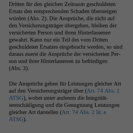
Drit­ten für den gle­ichen Zeitraum geschulde­ten
Ersatz den entsprechen­den Schaden über­steigen
wür­den (Abs. 2). Die Ansprüche, die nicht auf
den Ver­sicherungsträger überge­hen, bleiben der
ver­sicherten Per­son und ihren Hin­ter­lasse­nen
gewahrt. Kann nur ein Teil des vom Drit­ten
geschulde­ten Ersatzes einge­bracht wer­den, so sind
daraus zuerst die Ansprüche der ver­sicherten Per­
son und ihrer Hin­ter­lasse­nen zu befriedi­gen
(Abs. 3).
Die Ansprüche gehen für Leis­tun­gen gle­ich­er Art
auf den Ver­sicherungsträger über (
Art. 74 Abs. 1
ATSG
), wobei unter anderem die Integrität­
sentschädi­gung und die Genug­tu­ung Leis­tun­gen
gle­ich­er Art darstellen (
Art. 74 Abs. 2 lit. e
ATSG
).