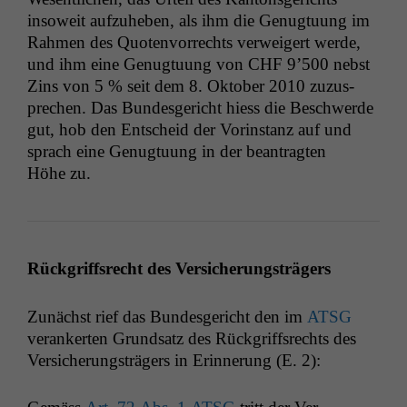
insoweit aufzuheben, als ihm die Genug­tu­ung im
Rah­men des Quoten­vor­rechts ver­weigert werde,
und ihm eine Genug­tu­ung von
CHF
9’500 neb­st
Zins von 5 % seit dem 8. Okto­ber 2010 zuzus­
prechen. Das Bun­des­gericht hiess die Beschw­erde
gut, hob den Entscheid der Vorin­stanz auf und
sprach eine Genug­tu­ung in der beantragten
Höhe zu.
Rück­griff­s­recht des Versicherungsträgers
Zunächst rief das Bun­des­gericht den im
ATSG
ver­ankerten Grund­satz des Rück­griff­s­rechts des
Ver­sicherungsträgers in Erin­nerung (E. 2):