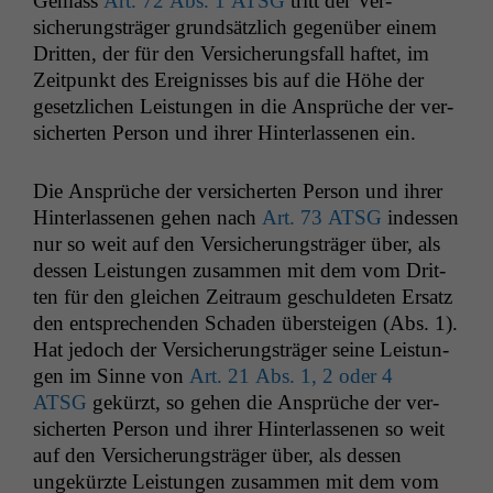
Gemäss
Art. 72 Abs. 1
ATSG
tritt der Ver­
sicherungsträger grund­sät­zlich gegenüber einem
Drit­ten, der für den Ver­sicherungs­fall haftet, im
Zeit­punkt des Ereigniss­es bis auf die Höhe der
geset­zlichen Leis­tun­gen in die Ansprüche der ver­
sicherten Per­son und ihrer Hin­ter­lasse­nen ein.
Die Ansprüche der ver­sicherten Per­son und ihrer
Hin­ter­lasse­nen gehen nach
Art. 73
ATSG
indessen
nur so weit auf den Ver­sicherungsträger über, als
dessen Leis­tun­gen zusam­men mit dem vom Drit­
ten für den gle­ichen Zeitraum geschulde­ten Ersatz
den entsprechen­den Schaden über­steigen (Abs. 1).
Hat jedoch der Ver­sicherungsträger seine Leis­tun­
gen im Sinne von
Art. 21 Abs. 1, 2 oder 4
ATSG
gekürzt, so gehen die Ansprüche der ver­
sicherten Per­son und ihrer Hin­ter­lasse­nen so weit
auf den Ver­sicherungsträger über, als dessen
ungekürzte Leis­tun­gen zusam­men mit dem vom