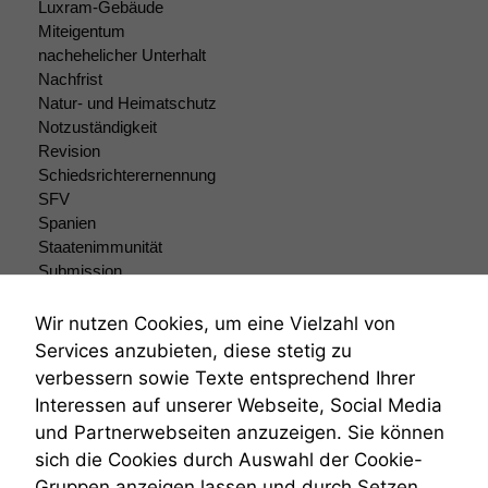
Luxram-Gebäude
Miteigentum
nachehelicher Unterhalt
Nachfrist
Natur- und Heimatschutz
Notzuständigkeit
Revision
Schiedsrichterernennung
SFV
Spanien
Staatenimmunität
Submission
Submissionsrecht
Teilungsklage
Wir nutzen Cookies, um eine Vielzahl von
Venezuela
Services anzubieten, diese stetig zu
VRK
verbessern sowie Texte entsprechend Ihrer
Wiederherstellungsanordnung
Interessen auf unserer Webseite, Social Media
Zivilprozessordnung
und Partnerwebseiten anzuzeigen. Sie können
ZPO
sich die Cookies durch Auswahl der Cookie-
Zustellfiktion
Gruppen anzeigen lassen und durch Setzen
Zuständigkeit