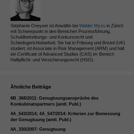
Stéphanie Oneyser ist Anwältin bei
Walder Wyss
in Zürich
mit Schwerpunkt in den Bereichen Prozessführung,
Schuldbetreibungs- und Konkursrecht und
Schiedsgerichtsbarkeit. Sie hat in Fribourg und Bristol (UK)
studiert, ist Associate in Risk Management (ARM) und hält
ein Certificate of Advanced Studies (CAS) im Bereich
Haftpflicht- und Versicherungsrecht (HSG).
Ähnliche Beiträge
6B_368
/2011: Genugtuungsansprüche des
Konkubinatspartners (amtl. Publ.)
4A_543
/2014;
4A_547
/2014: Kriterien zur Bemessung
der Genugtuung (amtl. Publ.)
4A_330
/2007: Genugtuung