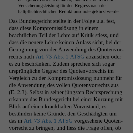
Ver­sicherungsleis­tung für den Regress nach der
haftpflichtrechtlichen Reduk­tion­squote gekürzt werde.
Das Bun­des­gericht stellte in der Folge u.a. fest,
dass diese Kom­pro­miss­lö­sung in einem
beachtlichen Teil der Lehre auf Kri­tik stiess, und
dass die neuere Lehre keinen Anlass sieht, bei der
Genug­tu­ung von der Anwen­dung des Quoten­vor­
rechts nach
Art. 73 Abs. 1
ATSG
abzuse­hen oder
es zu beschränken. Zudem sprechen sich sog­ar
ursprüngliche Geg­n­er des Quoten­vor­rechts im
Ver­gle­ich zu der Kom­pro­miss­lö­sung nun­mehr für
die Anwen­dung des vollen Quoten­vor­rechts aus
(E. 2.3). Selb­st in sein­er jüng­sten Recht­sprechung
erkan­nte das Bun­des­gericht bei ein­er Kürzung mit
Blick auf einen krankhaften Vorzu­s­tand, es
bestün­den keine Gründe, den Geschädigten um
das in
Art. 73 Abs. 1
ATSG
vorge­se­hene Quoten­
vor­recht zu brin­gen, und liess die Frage offen, ob