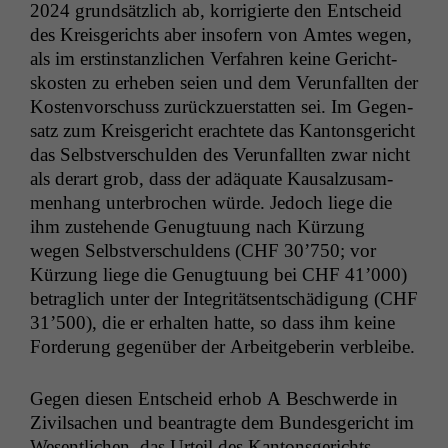
2024 grund­sät­zlich ab, kor­rigierte den Entscheid
des Kreis­gerichts aber insofern von Amtes wegen,
als im erstin­stan­zlichen Ver­fahren keine Gericht­
skosten zu erheben seien und dem Verun­fall­ten der
Kosten­vorschuss zurück­zuer­stat­ten sei. Im Gegen­
satz zum Kreis­gericht erachtete das Kan­ton­s­gericht
das Selb­stver­schulden des Verun­fall­ten zwar nicht
als der­art grob, dass der adäquate Kausalzusam­
men­hang unter­brochen würde. Jedoch liege die
ihm zuste­hende Genug­tu­ung nach Kürzung
wegen Selb­stver­schuldens (
CHF
30’750; vor
Kürzung liege die Genug­tu­ung bei
CHF
41’000)
betraglich unter der Integrität­sentschädi­gung (
CHF
31’500), die er erhal­ten hat­te, so dass ihm keine
Forderung gegenüber der Arbeit­ge­berin verbleibe.
Gegen diesen Entscheid erhob A Beschw­erde in
Zivil­sachen und beantragte dem Bun­des­gericht im
Wesentlichen, das Urteil des Kan­ton­s­gerichts