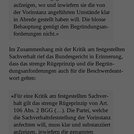
aufzeigen, wo und inwiefern sie die von
der Vorin­stanz ange­führten Umstände klar
in Abrede gestellt haben will. Die blosse
Behaup­tung genügt den Begrün­dungsan­
forderun­gen nicht.»
Im Zusam­men­hang mit der Kri­tik am fest­gestell­ten
Sachver­halt rief das Bun­des­gericht in Erin­nerung,
dass das strenge Rügeprinzip und die Begrün­
dungsan­forderun­gen auch für die Beschw­erdeant­
wort gelten:
«
Für eine Kri­tik am fest­gestell­ten Sachver­
halt gilt das strenge Rügeprinzip von Art.
106 Abs. 2
BGG
(…). Die Partei, welche
die Sachver­halts­fest­stel­lung der Vorin­stanz
anfecht­en will, muss klar und sub­stanzi­iert
aufzeigen, inwiefern die genan­nten