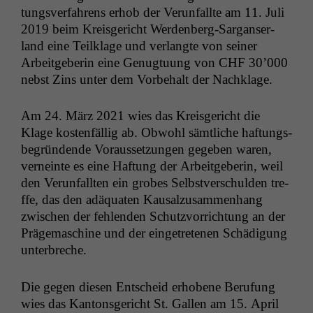
tungsver­fahrens erhob der Verun­fallte am 11. Juli
2019 beim Kreis­gericht Wer­den­berg-Sar­ganser­
land eine Teilk­lage und ver­langte von sein­er
Arbeit­ge­berin eine Genug­tu­ung von
CHF
30’000
neb­st Zins unter dem Vor­be­halt der Nachklage.
Am 24. März 2021 wies das Kreis­gericht die
Klage kosten­fäl­lig ab. Obwohl sämtliche haf­tungs­
be­grün­dende Voraus­set­zun­gen gegeben waren,
verneinte es eine Haf­tung der Arbeit­ge­berin, weil
den Verun­fall­ten ein grobes Selb­stver­schulden tre­
ffe, das den adäquat­en Kausalzusam­men­hang
zwis­chen der fehlen­den Schutzvor­rich­tung an der
Präge­mas­chine und der einge­trete­nen Schädi­gung
unterbreche.
Die gegen diesen Entscheid erhobene Beru­fung
wies das Kan­ton­s­gericht St. Gallen am 15. April