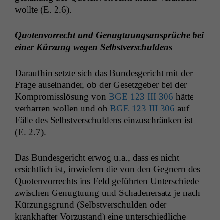
wollte (E. 2.6).
Quoten­vor­recht und Genug­tu­ungsansprüche bei
ein­er Kürzung wegen Selbstverschuldens
Daraufhin set­zte sich das Bun­des­gericht mit der
Notwendige
Frage auseinan­der, ob der Geset­zge­ber bei der
Cookies
Kom­pro­miss­lö­sung von
BGE
123
III
306
hätte
Diese
ver­har­ren wollen und ob
BGE
123
III
306
auf
Cookies sind
Fälle des Selb­stver­schuldens einzuschränken ist
nicht
(E. 2.7).
optional, es
braucht sie,
damit die
Das Bun­des­gericht erwog u.a., dass es nicht
Website
ersichtlich ist, inwiefern die von den Geg­n­ern des
korrekt
Quoten­vor­rechts ins Feld geführten Unter­schiede
angezeigt
werden kann.
zwis­chen Genug­tu­ung und Schaden­er­satz je nach
Kürzungs­grund (Selb­stver­schulden oder
krankhafter Vorzu­s­tand) eine unter­schiedliche