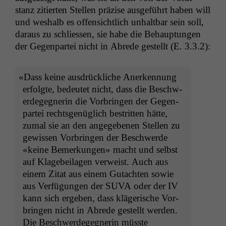
stanz zitierten Stellen präzise aus­ge­führt haben will
und weshalb es offen­sichtlich unhalt­bar sein soll,
daraus zu schliessen, sie habe die Behaup­tun­gen
der Gegen­partei nicht in Abrede gestellt (E. 3.3.2):
«
Dass keine aus­drück­liche Anerken­nung
erfol­gte, bedeutet nicht, dass die Beschw­
erdegeg­ner­in die Vor­brin­gen der Gegen­
partei rechts­genüglich bestrit­ten hätte,
zumal sie an den angegebe­nen Stellen zu
gewis­sen Vor­brin­gen der Beschw­erde
«keine Bemerkun­gen» macht und selb­st
auf Klage­beila­gen ver­weist. Auch aus
einem Zitat aus einem Gutacht­en sowie
aus Ver­fü­gun­gen der
SUVA
oder der
IV
kann sich ergeben, dass klägerische Vor­
brin­gen nicht in Abrede gestellt wer­den.
Die Beschw­erdegeg­ner­in müsste