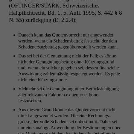
(
OFTINGER
/
STARK
, Schweiz­erisches
Haftpflichtrecht, Bd. 1, 5. Aufl. 1995, S. 442 § 8
N. 55) zurück­ging (E. 2.2.4):
Danach kann das Quoten­vor­recht nur angewen­det
wer­den, wenn ein Schadens­be­trag fest­ste­ht, der dem
Schaden­er­satz­be­trag gegenübergestellt wer­den kann.
Das sei bei der Genug­tu­ung nicht der Fall; es könne
nicht der Genug­tu­ungs­be­trag ohne Kürzungs­grund
und, wenn ein solch­er gegeben sei, dessen finanzielle
Auswirkung zahlen­mäs­sig fest­gelegt wer­den. Es gelte
nicht eine Kürzungsquote.
Vielmehr sei die Genug­tu­ung unter Berück­sich­ti­gung
aller rel­e­van­ten Fak­toren ex aequo et bono
festzusetzen.
Aus diesem Grund könne das Quoten­vor­recht nicht
direkt angewen­det wer­den. Die eine Rech­nungs­
grösse, der volle Schaden, sei unbes­timmt. Daher sei
nur eine analoge Anwen­dung der Bes­tim­mungen über
das Quoten­vor­recht denkbar, indem die betr­e­f­fende