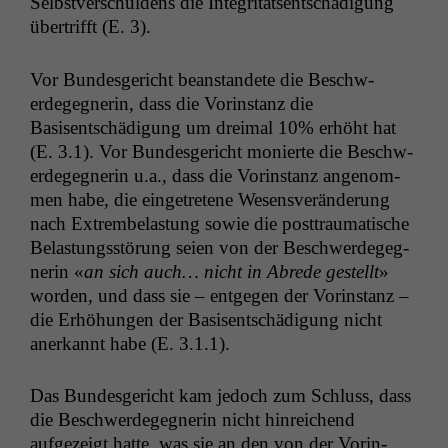
Selb­stver­schuldens die Integrität­sentschädi­gung
über­trifft (E. 3).
Vor Bun­des­gericht bean­standete die Beschw­
erdegeg­ner­in, dass die Vorin­stanz die
Basisentschädi­gung um dreimal 10% erhöht hat
(E. 3.1). Vor Bun­des­gericht monierte die Beschw­
erdegeg­ner­in u.a., dass die Vorin­stanz angenom­
men habe, die einge­tretene Wesensverän­derung
nach Extrem­be­las­tung sowie die post­trau­ma­tis­che
Belas­tungsstörung seien von der Beschw­erdegeg­
ner­in «
an sich auch… nicht in Abrede gestellt
»
wor­den, und dass sie – ent­ge­gen der Vorin­stanz –
die Erhöhun­gen der Basisentschädi­gung nicht
anerkan­nt habe (E. 3.1.1).
Das Bun­des­gericht kam jedoch zum Schluss, dass
die Beschw­erdegeg­ner­in nicht hin­re­ichend
aufgezeigt hat­te, was sie an den von der Vorin­