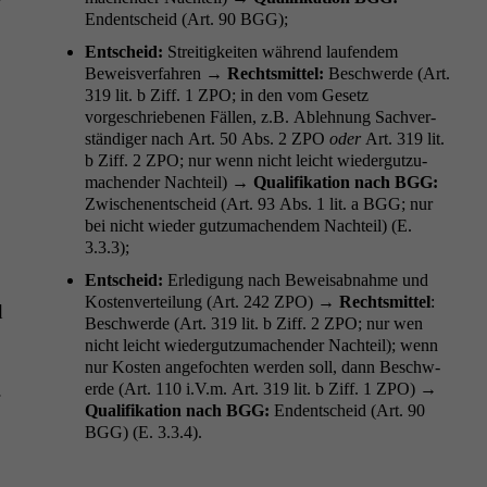
Endentscheid (Art. 90
BGG
);
Entscheid:
Stre­it­igkeit­en während laufen­d­em
Beweisver­fahren →
Rechtsmit­tel:
Beschw­erde (Art.
319 lit. b Ziff. 1
ZPO
; in den vom Gesetz
vorgeschriebe­nen Fällen, z.B. Ablehnung Sachver­
ständi­ger nach Art. 50 Abs. 2
ZPO
oder
Art. 319 lit.
b Ziff. 2
ZPO
; nur wenn nicht leicht wiedergutzu­
machen­der Nachteil) →
Qual­i­fika­tion nach
BGG
:
Zwis­ch­enentscheid (Art. 93 Abs. 1 lit. a
BGG
; nur
bei nicht wieder gutzu­machen­dem Nachteil) (E.
3.3.3);
Entscheid:
Erledi­gung nach Beweis­ab­nahme und
Kosten­verteilung (Art. 242
ZPO
) →
Rechtsmit­tel
:
d
Beschw­erde (Art. 319 lit. b Ziff. 2
ZPO
; nur wen
nicht leicht wiedergutzu­machen­der Nachteil); wenn
nur Kosten ange­focht­en wer­den soll, dann Beschw­
.
erde (Art. 110 i.V.m. Art. 319 lit. b Ziff. 1
ZPO
) →
Qual­i­fika­tion nach
BGG
:
Endentscheid (Art. 90
BGG
) (E. 3.3.4).