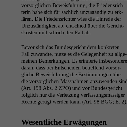
vor­sor­glichen Bewe­is­führung, die Frieden­srich­
terin habe sich für sach­lich unzuständig zu erk­
lären. Die Frieden­srichter wies die Einrede der
Unzuständigkeit ab, entsch­ied über die Gericht­
skosten und schrieb den Fall ab.
Bevor sich das Bun­des­gericht dem konkreten
Fall zuwandte, nutze es die Gele­gen­heit zu all­ge­
meinen Bemerkun­gen. Es erin­nerte ins­beson­dere
daran, dass bei Entschei­den betr­e­f­fend vor­sor­
gliche Bewe­is­führung die Bes­tim­mungen über
die vor­sor­glichen Mass­nah­men anzuwen­den sin
(Art. 158 Abs. 2
ZPO
) und vor Bun­des­gericht
fol­glich nur die Ver­let­zung ver­fas­sungsmäs­siger
Rechte gerügt wer­den kann (Art. 98
BGG
; E. 2)
Wesentliche Erwägungen