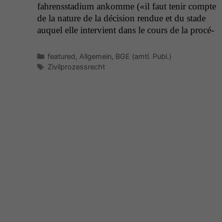
fahrenssta­di­um ankomme («il faut tenir compte
de la nature de la déci­sion ren­due et du stade
auquel elle inter­vient dans le cours de la procé­
Kategorien
featured
,
Allgemein
,
BGE (amtl. Publ.)
Schlagwörter
Zivilprozessrecht