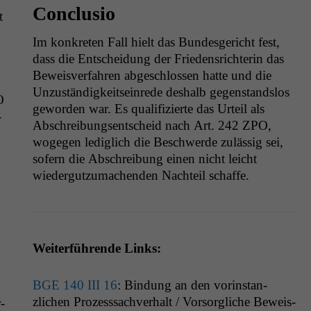
Conclusio
t
Im konkreten Fall hielt das Bun­des­gericht fest,
dass die Entschei­dung der Frieden­srich­terin das
Beweisver­fahren abgeschlossen hat­te und die
Unzuständigkeit­seinrede deshalb gegen­stand­s­los
O
gewor­den war. Es qual­i­fizierte das Urteil als
­
Abschrei­bungsentscheid nach Art. 242
ZPO
,
woge­gen lediglich die Beschw­erde zuläs­sig sei,
sofern die Abschrei­bung einen nicht leicht
wiedergutzu­machen­den Nachteil schaffe.
Weit­er­führende Links:
BGE
140
III
16
: Bindung an den vorin­stan­
zlichen Prozess­sachver­halt / Vor­sor­gliche Bewe­is­
­