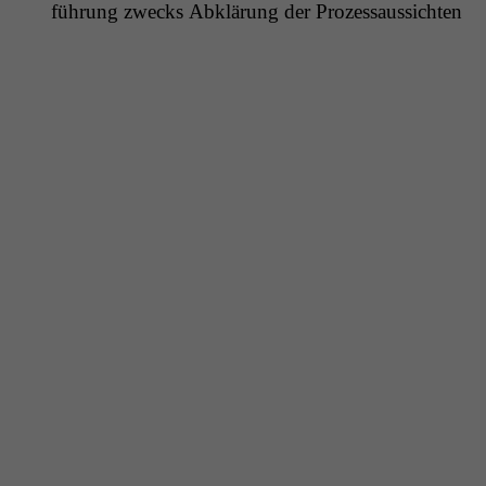
führung zwecks Abklärung der Prozessaussichten
Notwendige
Cookies
Diese
Cookies sind
nicht
optional, es
braucht sie,
damit die
Website
korrekt
angezeigt
werden kann.
Statistiken