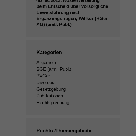
4D_66
/2012: Kostenverteilung
beim Entscheid über vorsorgliche
Beweisführung nach
Ergänzungsfragen; Willkür (HGer
AG
) (amtl. Publ.)
Kategorien
Allgemein
BGE
(amtl. Publ.)
BVGer
Diverses
Gesetzgebung
Publikationen
Rechtsprechung
Rechts-/Themengebiete