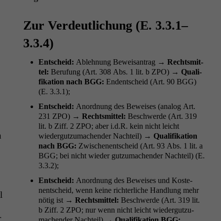
Zur Verdeutlichung (E. 3.3.1–
3.3.4)
Entscheid:
Ablehnung Beweisantrag →
Rechtsmit­
tel:
Beru­fung (Art. 308 Abs. 1 lit. b
ZPO
) →
Qual­i­
fika­tion nach
BGG
:
Endentscheid (Art. 90
BGG
)
(E. 3.3.1);
Entscheid:
Anord­nung des Beweis­es (ana­log Art.
231
ZPO
) →
Rechtsmit­tel:
Beschw­erde (Art. 319
lit. b Ziff. 2
ZPO
; aber i.d.R. kein nicht leicht
n
wiedergutzu­machen­der Nachteil) →
Qual­i­fika­tion
nach
BGG
:
Zwis­ch­enentscheid (Art. 93 Abs. 1 lit. a
BGG
; bei nicht wieder gutzu­machen­der Nachteil) (E.
3.3.2);
Entscheid:
Anord­nung des Beweis­es und Koste­
nentscheid, wenn keine richter­liche Hand­lung mehr
l
nötig ist →
Rechtsmit­tel:
Beschw­erde (Art. 319 lit.
b Ziff. 2
ZPO
; nur wenn nicht leicht wiedergutzu­
r
machen­der Nachteil) →
Qual­i­fika­tion
BGG
: