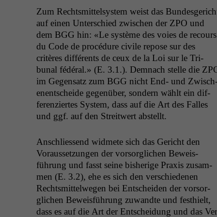
Zum Rechtsmit­tel­sys­tem weist das Bun­des­gerich
auf einen Unter­schied zwis­chen der
ZPO
und
dem
BGG
hin: «Le sys­tème des voies de recours
du Code de procé­dure civile repose sur des
critères dif­férents de ceux de la Loi sur le Tri­
bunal fédéral.» (E. 3.1.). Dem­nach stelle die
ZP
im Gegen­satz zum
BGG
nicht End- und Zwis­ch
enentschei­de gegenüber, son­dern wählt ein dif­
feren­ziertes Sys­tem, dass auf die Art des Fall­es
und ggf. auf den Stre­itwert abstellt.
Anschliessend wid­mete sich das Gericht den
Voraus­set­zun­gen der vor­sor­glichen Bewe­is­
führung und fasst seine bish­erige Prax­is zusam­
men (E. 3.2), ehe es sich den ver­schiede­nen
Rechtsmit­tel­we­gen bei Entschei­den der vor­sor­
glichen Bewe­is­führung zuwandte und fes­thielt,
dass es auf die Art der Entschei­dung und das Ver