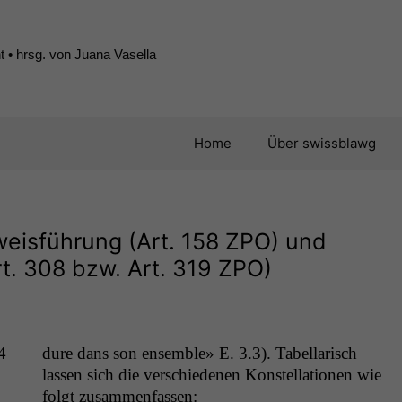
 • hrsg. von Juana Vasella
Home
Über swissblawg
weisführung (Art. 158
ZPO
) und
t. 308 bzw. Art. 319
ZPO
)
4
dure dans son ensem­ble» E. 3.3). Tabel­lar­isch
lassen sich die ver­schiede­nen Kon­stel­la­tio­nen wie
fol­gt zusammenfassen: