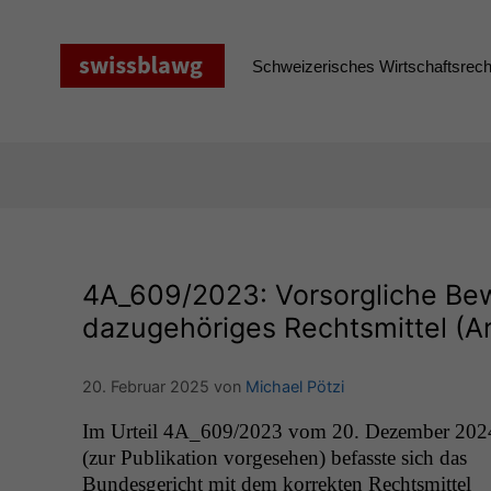
Zum
Inhalt
springen
Schweizerisches Wirtschaftsrecht
4A_609
/2023: Vorsorgliche Be
dazugehöriges Rechtsmittel (Ar
20. Februar 2025
von
Michael Pötzi
Im Urteil
4A_609
/2023 vom 20. Dezem­ber 202
(zur Pub­lika­tion vorge­se­hen) befasste sich das
Bun­des­gericht mit dem kor­rek­ten Rechtsmit­tel