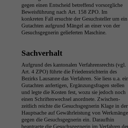
gegen einen Entscheid betr­e­f­fend vor­sor­gliche
Bewe­is­führung nach Art. 158
ZPO
. Im
konkreten Fall ersuchte der Gesuch­steller um ein
Gutacht­en auf­grund Män­gel an ein­er von der
Gesuchs­geg­ner­in geliefer­ten Maschine.
Sachverhalt
Auf­grund des kan­tonalen Ver­fahren­srechts (vgl.
Art. 4
ZPO
) führte die Frieden­srich­terin des
Bezirks Lau­sanne das Ver­fahren. Sie liess u.a. ei
Gutacht­en anfer­ti­gen, Ergänzungs­fra­gen stellen
und legte die Kosten fest, wozu sie jedoch noch
einen Schriften­wech­sel anord­nete. Zwis­chen­
zeitlich reichte die Gesuchs­geg­ner­in Klage in der
Haupt­sache auf Gewährleis­tung von Werk­män­ge
gegen die Gesuchs­geg­ner­in ein. Daraufhin
beantragte die Gesuchs­geg­ner­in im Ver­fahren de