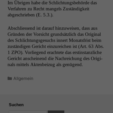
Im Übri­gen habe die Schlich­tungs­be­hörde das
Ver­fahren zu Recht man­gels Zuständigkeit
Statistiken
abgeschrieben (E. 5.3.).
Um unsere
Website zu
verbessern,
Abschliessend ist darauf hinzuweisen, dass aus
zeichnen
Grün­den der Vor­sicht grund­sät­zlich das Orig­i­nal
wir
des Schlich­tungs­ge­suchs innert Monats­frist beim
anonyme
zuständi­gen Gericht einzure­ichen ist (Art. 63 Abs.
statistische
1
ZPO
). Vor­liegend erachtete das erstin­stan­zliche
Daten auf.
Gericht anscheinend die Nachre­ichung des Orig­i­
nals mit­tels Akten­beizug als genügend.
Funktionalität
Einige
Kategorien
Allgemein
Funktionen auf
dieser Website
sind optional.
Wenn Sie
diese Option
Suchen
deaktivieren,
kann die