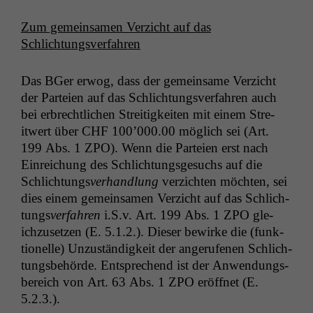
Zum gemein­samen Verzicht auf das
Schlichtungsverfahren
Das BGer erwog, dass der gemein­same Verzicht
der Parteien auf das Schlich­tungsver­fahren auch
bei erbrechtlichen Stre­it­igkeit­en mit einem Stre­
itwert über
CHF
100’000.00 möglich sei (Art.
199 Abs. 1
ZPO
). Wenn die Parteien erst nach
Ein­re­ichung des Schlich­tungs­ge­suchs auf die
Schlich­tungs
ver­hand­lung
verzicht­en möcht­en, sei
dies einem gemein­samen Verzicht auf das Schlich­
tungs
ver­fahren
i.S.v. Art. 199 Abs. 1
ZPO
gle­
ichzuset­zen (E. 5.1.2.). Dieser bewirke die (funk­
tionelle) Unzuständigkeit der angerufe­nen Schlich­
tungs­be­hörde. Entsprechend ist der Anwen­dungs­
bere­ich von Art. 63 Abs. 1
ZPO
eröffnet (E.
5.2.3.).