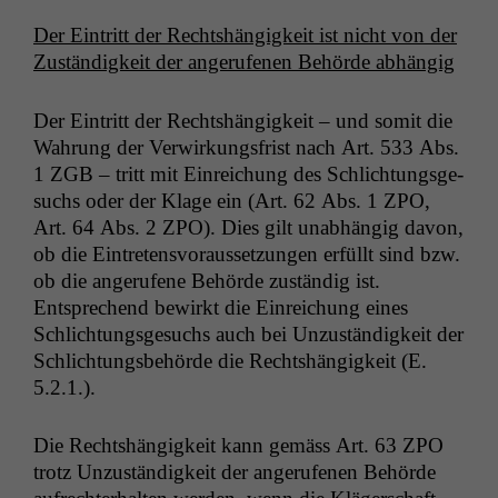
Der Ein­tritt der Recht­shängigkeit ist nicht von der
Zuständigkeit der angerufe­nen Behörde abhängig
Der Ein­tritt der Recht­shängigkeit – und somit die
Wahrung der Ver­wirkungs­frist nach Art. 533 Abs.
1
ZGB
– tritt mit Ein­re­ichung des Schlich­tungs­ge­
suchs oder der Klage ein (Art. 62 Abs. 1
ZPO
,
Art. 64 Abs. 2
ZPO
). Dies gilt unab­hängig davon,
ob die Ein­tretensvo­raus­set­zun­gen erfüllt sind bzw.
ob die angerufene Behörde zuständig ist.
Entsprechend bewirkt die Ein­re­ichung eines
Schlich­tungs­ge­suchs auch bei Unzuständigkeit der
Schlich­tungs­be­hörde die Recht­shängigkeit (E.
5.2.1.).
Die Recht­shängigkeit kann gemäss Art. 63
ZPO
trotz Unzuständigkeit der angerufe­nen Behörde