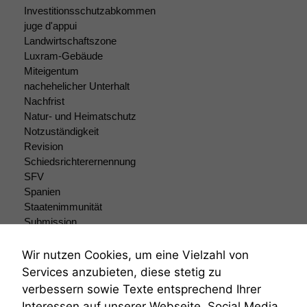
Investitionsschutzabkommen
juge d'appui
Landwirtschaftszone
Luxram-Gebäude
Miteigentum
nachehelicher Unterhalt
Nachfrist
Natur- und Heimatschutz
Notzuständigkeit
Revision
Schiedsrichterernennung
SFV
Spanien
Staatenimmunität
Submission
Submissionsrecht
Teilungsklage
Wir nutzen Cookies, um eine Vielzahl von
Venezuela
Services anzubieten, diese stetig zu
VRK
verbessern sowie Texte entsprechend Ihrer
Wiederherstellungsanordnung
Interessen auf unserer Webseite, Social Media