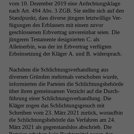
vom 10. Dezem­ber 2019 eine Anfech­tungsklage
nach Art. 494 Abs. 3
ZGB
. Sie stellte sich auf den
Stand­punkt, dass diverse jün­gere let­ztwillige Ver­
fü­gun­gen des Erblassers mit einem zuvor
geschlosse­nen Erb­ver­trag unvere­in­bar seien. Die
jün­geren Tes­ta­mente desig­nierten C. als
Alleinerbin, was der im Erb­ver­trag ver­fügten
Erbein­set­zung der Kläger A. und B. widersprach.
Nach­dem die Schlich­tungsver­hand­lung aus
diversen Grün­den mehrmals ver­schoben wurde,
informierten die Parteien die Schlich­tungs­be­hörde
über ihren gemein­samen Verzicht auf die Durch­
führung ein­er Schlich­tungsver­hand­lung. Die
Kläger zogen das Schlich­tungs­ge­such mit
Schreiben vom 23. März 2021 zurück, woraufhin
die Schlich­tungs­be­hörde das Ver­fahren am 24.
März 2021 als gegen­stand­s­los abschrieb. Die