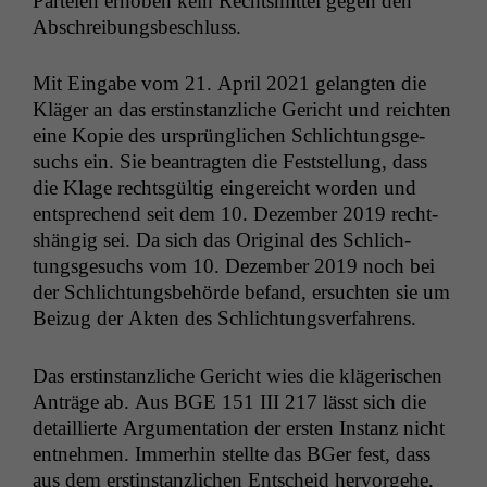
Parteien erhoben kein Rechtsmit­tel gegen den
Abschreibungsbeschluss.
Mit Eingabe vom 21. April 2021 gelangten die
Kläger an das erstin­stan­zliche Gericht und reicht­en
eine Kopie des ursprünglichen Schlich­tungs­ge­
suchs ein. Sie beantragten die Fest­stel­lung, dass
die Klage rechts­gültig ein­gere­icht wor­den und
entsprechend seit dem 10. Dezem­ber 2019 recht­
shängig sei. Da sich das Orig­i­nal des Schlich­
tungs­ge­suchs vom 10. Dezem­ber 2019 noch bei
der Schlich­tungs­be­hörde befand, ersucht­en sie um
Beizug der Akten des Schlichtungsverfahrens.
Das erstin­stan­zliche Gericht wies die klägerischen
Anträge ab. Aus
BGE
151
III
217 lässt sich die
detail­lierte Argu­men­ta­tion der ersten Instanz nicht
ent­nehmen. Immer­hin stellte das BGer fest, dass
aus dem erstin­stan­zlichen Entscheid her­vorge­he,