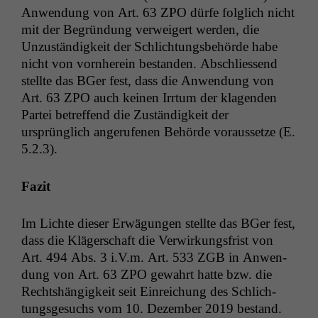
Anwen­dung von Art. 63
ZPO
dürfe fol­glich nicht
mit der Begrün­dung ver­weigert wer­den, die
Unzuständigkeit der Schlich­tungs­be­hörde habe
nicht von vorn­here­in bestanden. Abschliessend
stellte das BGer fest, dass die Anwen­dung von
Art. 63
ZPO
auch keinen Irrtum der kla­gen­den
Partei betr­e­f­fend die Zuständigkeit der
ursprünglich angerufe­nen Behörde voraus­set­ze (E.
Notwendige
5.2.3).
Cookies
Diese
Faz­it
Cookies sind
nicht
optional, es
Im Lichte dieser Erwä­gun­gen stellte das BGer fest,
braucht sie,
dass die Kläger­schaft die Ver­wirkungs­frist von
damit die
Art. 494 Abs. 3 i.V.m. Art. 533
ZGB
in Anwen­
Website
dung von Art. 63
ZPO
gewahrt hat­te bzw. die
korrekt
angezeigt
Recht­shängigkeit seit Ein­re­ichung des Schlich­
werden kann.
tungs­ge­suchs vom 10. Dezem­ber 2019 bestand.