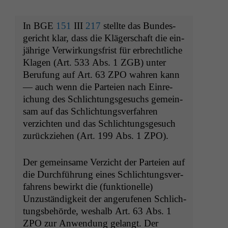
In
BGE
151
III
217
stellte das Bun­des­
gericht klar, dass die Kläger­schaft die ein­
jährige Ver­wirkungs­frist für erbrechtliche
Kla­gen (Art. 533 Abs. 1
ZGB
) unter
Beru­fung auf Art. 63
ZPO
wahren kann
— auch wenn die Parteien nach Ein­re­
ichung des Schlich­tungs­ge­suchs gemein­
sam auf das Schlich­tungsver­fahren
verzicht­en und das Schlich­tungs­ge­such
zurückziehen (Art. 199 Abs. 1
ZPO
).
Der gemein­same Verzicht der Parteien auf
die Durch­führung eines Schlich­tungsver­
fahrens bewirkt die (funk­tionelle)
Unzuständigkeit der angerufe­nen Schlich­
tungs­be­hörde, weshalb Art. 63 Abs. 1
ZPO
zur Anwen­dung gelangt. Der