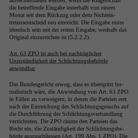
aufrechter­hal­ten wer­den, wenn die Kläger­schaft
die betr­e­f­fende Eingabe inner­halb von einem
Monat seit dem Rück­zug oder dem Nichtein­
tretensentscheid neu ein­re­icht. Die Eingabe muss
iden­tisch sein mit der ersten Eingabe, weshalb das
Orig­i­nal einzure­ichen ist (5.2.2.2).
Art. 63
ZPO
ist auch bei nachträglich­er
Unzuständigkeit der Schlich­tungs­be­hörde
anwendbar
Das Bun­des­gericht erwog, dass es über­spitzt for­
mal­is­tisch wäre, die Anwen­dung von Art. 63
ZPO
in Fällen zu ver­weigern, in denen die Parteien erst
nach der Ein­re­ichung des Schlich­tungs­ge­suchs auf
die Durch­führung der Schlich­tungsver­hand­lung
verzichteten. Die
ZPO
räume den Parteien das
Recht ein, die Zuständigkeit der Schlich­tungs­be­
hörde auszuschliessen (Art. 199 Abs. 1
ZPO
). Die