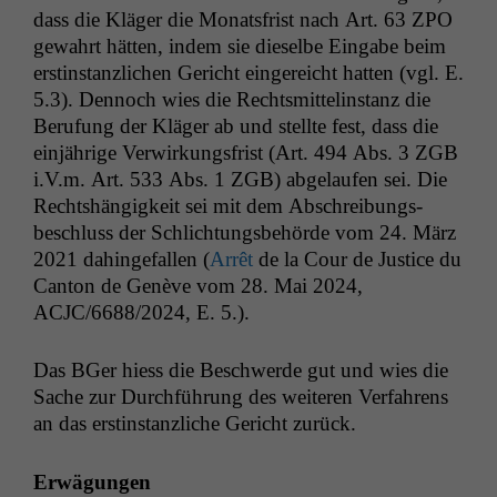
dass die Kläger die Monats­frist nach Art. 63
ZPO
gewahrt hät­ten, indem sie dieselbe Eingabe beim
erstin­stan­zlichen Gericht ein­gere­icht hat­ten (vgl. E.
5.3). Den­noch wies die Rechtsmit­telin­stanz die
Beru­fung der Kläger ab und stellte fest, dass die
ein­jährige Ver­wirkungs­frist (Art. 494 Abs. 3
ZGB
i.V.m. Art. 533 Abs. 1
ZGB
) abge­laufen sei. Die
Recht­shängigkeit sei mit dem Abschrei­bungs­
beschluss der Schlich­tungs­be­hörde vom 24. März
2021 dahinge­fall­en (
Arrêt
de la Cour de Jus­tice du
Can­ton de Genève vom 28. Mai 2024,
ACJC
/6688/2024, E. 5.).
Das BGer hiess die Beschw­erde gut und wies die
Sache zur Durch­führung des weit­eren Ver­fahrens
an das erstin­stan­zliche Gericht zurück.
Erwä­gun­gen