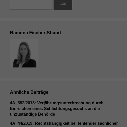
Website nicht
zu 100%
funktionieren.
Ramona Fischer-Shand
Marketing
Wir speichern
anonyme Daten ab,
um interne
marketingtechnische
Auswertungen
durchführen zu
können. Diese helfen
uns, unsere Website
zu verbessern.
Ähnliche Beiträge
4A_592
/2013: Verjährungsunterbrechung durch
Einreichen eines Schlichtungsgesuchs an die
unzuständige Behörde
4A_44
/2019: Rechtshängigkeit bei fehlender sachlicher