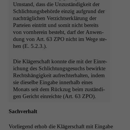
Umstand, dass die Unzuständigkeit der
Schlich­tungs­be­hörde einzig auf­grund der
nachträglichen Verzicht­serk­lärung der
Parteien ein­tritt und somit nicht bere­its
von vorn­here­in beste­ht, darf der Anwen­
dung von Art. 63
ZPO
nicht im Wege ste­
hen (E. 5.2.3.).
Die Kläger­schaft kon­nte die mit der Ein­re­
ichung des Schlich­tungs­ge­suchs bewirk­te
Recht­shängigkeit aufrechter­hal­ten, indem
sie dieselbe Eingabe inner­halb eines
Monats seit dem Rück­zug beim zuständi­
gen Gericht ein­re­ichte (Art. 63
ZPO
).
Sachver­halt
Vor­liegend erhob die Kläger­schaft mit Eingabe