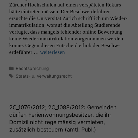
Zürcher Hochschulen auf einen ver­späteten Rekurs
hätte ein­treten müssen. Der Beschw­erde­führer
ersuchte die Uni­ver­sität Zürich schriftlich um Wieder­
im­ma­triku­la­tion, worauf die Abteilung Studierende
ver­fügte, dass man­gels fehlen­der online Bewer­bung
keine Wieder­im­ma­triku­la­tion vorgenom­men wer­den
könne. Gegen diesen Entscheid erhob der Beschw­
erde­führer …
weit­er­lesen
Kategorien
Rechtsprechung
Schlagwörter
Staats- u. Verwaltungsrecht
2C_1076
/2012;
2C_1088
/2012: Gemeinden
dürfen Ferienwohnungsbesitzer, die ihr
Domizil nicht regelmässig vermieten,
zusätzlich besteuern (amtl. Publ.)