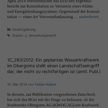
April 2014 veröf­fentlichte das
EFD
den Ergeb­nis­
bericht zur Kon­sul­ta­tion zu Vari­anten eines Kli­­ma-
und Energie­lenkungssys­tems. Gegen­stand der Kon­sul­
ta­tion — ein­er Art Vorvernehm­las­sung …
weit­er­lesen
Kategorien
Gesetzgebung
Schlagwörter
Staats- u. Verwaltungsrecht
1C_283
/2012: Ein geplantes Wasserkraftwerk
im Obergoms stellt einen Landschaftseingriff
dar, der nicht zu rechtfertigen ist (amtl. Publ.)
19. Mai 2014
von
Fabian Klaber
In diesem, zur Pub­lika­tion vorge­se­henen Entscheid,
hat sich das BGer mit der Frage zu befassen, ob die
Kraftwerke Ober­goms
AG
(
KWOG
AG
) ein Kraftwerk