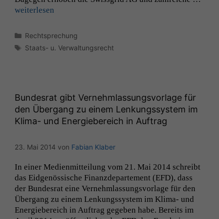
weit­er­lesen
Kategorien
Rechtsprechung
Schlagwörter
Staats- u. Verwaltungsrecht
Bundesrat gibt Vernehmlassungsvorlage für
den Übergang zu einem Lenkungssystem im
Klima- und Energiebereich in Auftrag
23. Mai 2014
von
Fabian Klaber
In ein­er Medi­en­mit­teilung vom 21. Mai 2014 schreibt
das Eid­genös­sis­che Finanzde­parte­ment (
EFD
), dass
der Bun­desrat eine Vernehm­las­sungsvor­lage für den
Über­gang zu einem Lenkungssys­tem im Kli­­ma- und
Energiebere­ich in Auf­trag gegeben habe. Bere­its im