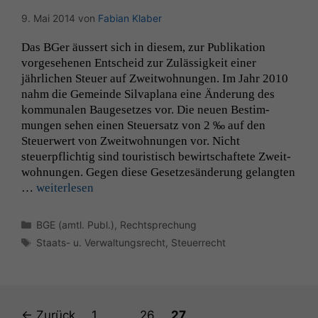
9. Mai 2014
von
Fabian Klaber
Das BGer äussert sich in diesem, zur Pub­lika­tion
vorge­se­henen Entscheid zur Zuläs­sigkeit ein­er
jährlichen Steuer auf Zweit­woh­nun­gen. Im Jahr 2010
nahm die Gemeinde Sil­va­plana eine Änderung des
kom­mu­nalen Bauge­set­zes vor. Die neuen Bes­tim­
mungen sehen einen Steuer­satz von 2 ‰ auf den
Steuer­w­ert von Zweit­woh­nun­gen vor. Nicht
steuerpflichtig sind touris­tisch bewirtschaftete Zweit­
woh­nun­gen. Gegen diese Geset­zesän­derung gelangten
…
weit­er­lesen
Kategorien
BGE (amtl. Publ.)
,
Rechtsprechung
Schlagwörter
Staats- u. Verwaltungsrecht
,
Steuerrecht
Seite
Seite
Seite
←
Zurück
1
…
26
27