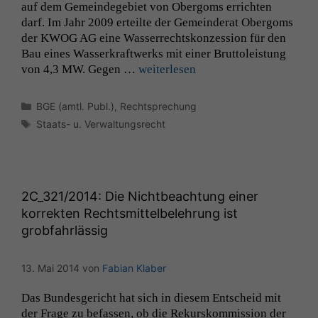
auf dem Gemein­dege­bi­et von Ober­goms erricht­en
darf. Im Jahr 2009 erteilte der Gemein­der­at Ober­goms
der
KWOG
AG
eine Wasser­recht­skonzes­sion für den
Bau eines Wasserkraftwerks mit ein­er Brut­toleis­tung
von 4,3
MW
. Gegen …
weit­er­lesen
Kategorien
BGE (amtl. Publ.)
,
Rechtsprechung
Schlagwörter
Staats- u. Verwaltungsrecht
2C_321
/2014: Die Nichtbeachtung einer
korrekten Rechtsmittelbelehrung ist
grobfahrlässig
13. Mai 2014
von
Fabian Klaber
Das Bun­des­gericht hat sich in diesem Entscheid mit
der Frage zu befassen, ob die Rekurskom­mis­sion der