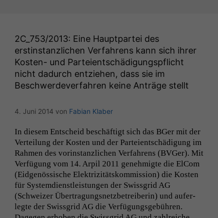
2C_753
/2013: Eine Hauptpartei des
erstinstanzlichen Verfahrens kann sich ihrer
Kosten- und Parteientschädigungspflicht
nicht dadurch entziehen, dass sie im
Beschwerdeverfahren keine Anträge stellt
4. Juni 2014
von
Fabian Klaber
In diesem Entscheid beschäftigt sich das BGer mit der
Verteilung der Kosten und der Parteientschädi­gung im
Rah­men des vorin­stan­zlichen Ver­fahrens (BVGer). Mit
Ver­fü­gung vom 14. Arpil 2011 genehmigte die ElCom
(Eid­genös­sis­che Elek­triz­ität­skom­mis­sion) die Kosten
für Sys­tem­di­en­stleis­tun­gen der Swiss­grid
AG
(Schweiz­er Über­tra­gungsnet­z­be­treiberin) und aufer­
legte der Swiss­grid
AG
die Ver­fü­gungs­ge­bühren.
Dage­gen erhoben die Swiss­grid
AG
und zahlre­iche …