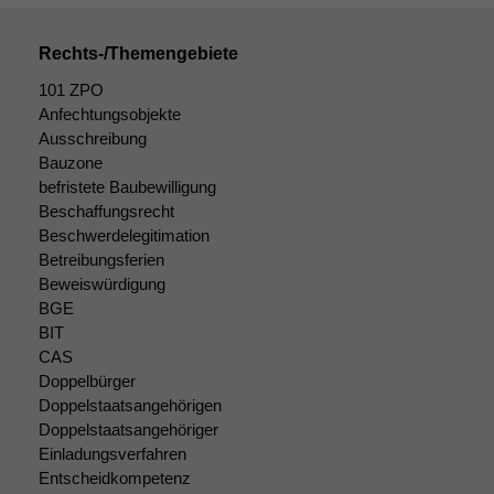
Daten auf.
Rechts-/Themengebiete
Funktionalität
101 ZPO
Einige
Anfechtungsobjekte
Funktionen auf
Ausschreibung
dieser Website
Bauzone
sind optional.
Wenn Sie
befristete Baubewilligung
diese Option
Beschaffungsrecht
deaktivieren,
Beschwerdelegitimation
kann die
Betreibungsferien
Website nicht
Beweiswürdigung
zu 100%
BGE
funktionieren.
BIT
CAS
Doppelbürger
Marketing
Doppelstaatsangehörigen
Wir speichern
Doppelstaatsangehöriger
anonyme Daten ab,
Einladungsverfahren
um interne
Entscheidkompetenz
marketingtechnische