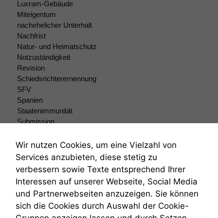
Luxram-Gebäude
Miteigentum
nachehelicher Unterhalt
Nachfrist
Natur- und Heimatschutz
Notzuständigkeit
Revision
Schiedsrichterernennung
SFV
Spanien
Staatenimmunität
Submission
Submissionsrecht
Teilungsklage
Wir nutzen Cookies, um eine Vielzahl von
Venezuela
Services anzubieten, diese stetig zu
VRK
verbessern sowie Texte entsprechend Ihrer
Wiederherstellungsanordnung
Interessen auf unserer Webseite, Social Media
Zivilprozessordnung
und Partnerwebseiten anzuzeigen. Sie können
ZPO
sich die Cookies durch Auswahl der Cookie-
Zustellfiktion
Zuständigkeit