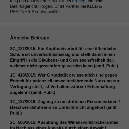
tätig und absolvierte Praktika bei
Froriep
und beim
Bezirksgericht Horgen. Er ist Partner bei KLEB &
PARTNER Rechtsanwälte
.
Ähnliche Beiträge
Notwendige
2C_121
/2015: Ein Kopftuchverbot für eine öffentliche
Cookies
Schule ist unverhältnismässig und stellt damit einen
Diese
Eingriff in die Glaubens- und Gewissensfreiheit dar,
Cookies sind
welcher nicht gerechtfertigt werden kann (amtl. Publ.)
nicht
1C_418
/2015: Wer Grundstück wissentlich und gegen
optional, es
Entgelt für potenziell umweltgefährdende Nutzung zur
braucht sie,
Verfügung stellt, ist Verhaltensstörer / Erbenhaftung
damit die
abgelehnt (amtl. Publ.)
Website
korrekt
1C_137
/2016: Zugang zu umstrittenen Personendaten /
angezeigt
Beschwerdeführerin zu Unrecht nicht angehört (amtl.
werden kann.
Publ.)
2C_586
/2015: Ausübung des Willensvollstreckeramtes
im Nachlass eines Anwalts durch einen Anwalt /