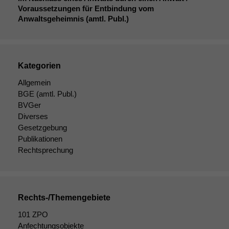
Statistiken
Voraussetzungen für Entbindung vom
Um unsere
Anwaltsgeheimnis (amtl. Publ.)
Website zu
verbessern,
zeichnen
wir
Kategorien
anonyme
statistische
Allgemein
Daten auf.
BGE
(amtl. Publ.)
BVGer
Diverses
Funktionalität
Gesetzgebung
Einige
Publikationen
Funktionen auf
Rechtsprechung
dieser Website
sind optional.
Wenn Sie
diese Option
deaktivieren,
Rechts-/Themengebiete
kann die
Website nicht
101 ZPO
zu 100%
Anfechtungsobjekte