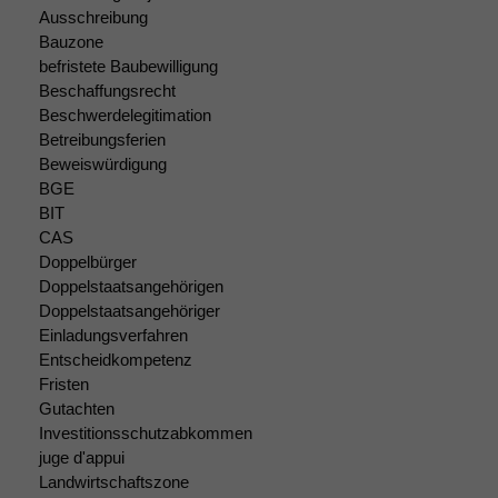
funktionieren.
Ausschreibung
Bauzone
befristete Baubewilligung
Marketing
Beschaffungsrecht
Wir speichern
Beschwerdelegitimation
anonyme Daten ab,
Betreibungsferien
um interne
Beweiswürdigung
marketingtechnische
BGE
Auswertungen
BIT
durchführen zu
CAS
können. Diese helfen
Doppelbürger
uns, unsere Website
Doppelstaatsangehörigen
zu verbessern.
Doppelstaatsangehöriger
Einladungsverfahren
Entscheidkompetenz
Fristen
Gutachten
Investitionsschutzabkommen
juge d'appui
Landwirtschaftszone