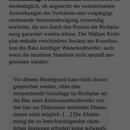
dies­bezüglich, ob angesichts der weitre­ichen­den
Auswirkun­gen des Vorhabens eine vorgängige
umfassende Inter­ssen­ab­wä­gung notwendig
erscheine, die nur durch den Prozess der Richt­pla­
nung garantiert wer­den könne. Der Wal­lis­er Richt­
plan enthalte ver­schiedene Ansätze zur Koor­di­na­
tion des Baus kün­ftiger Wasserkraftwerke, auch
wenn die einzel­nen Stan­dorte nicht speziell aus­
gewiesen würden:
Vor diesem Hin­ter­grund kann nicht davon
gesprochen wer­den, ohne eine
entsprechende Grund­lage im Richt­plan sei
der Bau eines Klein­wasserkraftwerks von
den hier zur Diskus­sion ste­hen­den Dimen­
sio­nen nicht möglich. […] Die Abstim­
mung der zu berück­sichti­gen­den räum­
lichen Inter­essen erfordert keine aufwendi­