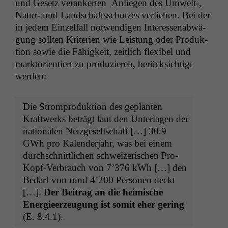
und Gesetz ver­ankerten Anliegen des Umwelt‑,
Natur- und Land­schaftss­chutzes ver­liehen. Bei der
in jedem Einzelfall notwendi­gen Inter­essen­ab­wä­
gung soll­ten Kri­te­rien wie Leis­tung oder Pro­duk­
tion sowie die Fähigkeit, zeitlich flex­i­bel und
mark­to­ri­en­tiert zu pro­duzieren, berück­sichtigt
werden:
Die Strompro­duk­tion des geplanten
Kraftwerks beträgt laut den Unter­la­gen der
nationalen Net­zge­sellschaft […] 30.9
GWh pro Kalen­der­jahr, was bei einem
durch­schnit­tlichen schweiz­erischen Pro-
Kopf-Ver­brauch von 7’376 kWh […] den
Bedarf von rund 4’200 Per­so­n­en deckt
[…].
Der Beitrag an die heimis­che
Energieerzeu­gung ist somit eher ger­ing
(E. 8.4.1).