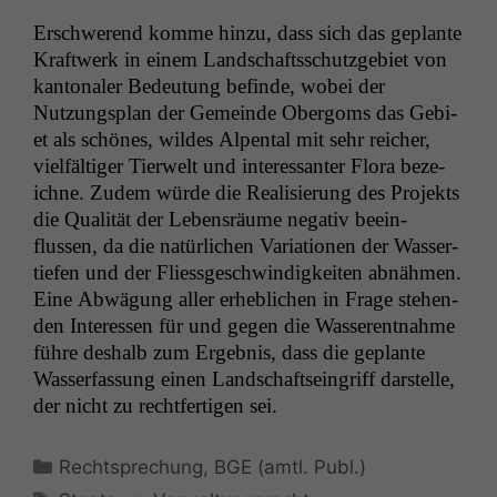
Erschw­erend komme hinzu, dass sich das geplante
Kraftwerk in einem Land­schaftss­chutzge­bi­et von
kan­tonaler Bedeu­tung befinde, wobei der
Nutzungs­plan der Gemeinde Ober­goms das Gebi­
et als schönes, wildes Alpen­tal mit sehr reich­er,
vielfältiger Tier­welt und inter­es­san­ter Flo­ra beze­
ichne. Zudem würde die Real­isierung des Pro­jek­ts
die Qual­ität der Leben­sräume neg­a­tiv bee­in­
flussen, da die natür­lichen Vari­a­tio­nen der Wasser­
tiefen und der Fliess­geschwindigkeit­en abnäh­men.
Eine Abwä­gung aller erhe­blichen in Frage ste­hen­
den Inter­essen für und gegen die Wasser­ent­nahme
führe deshalb zum Ergeb­nis, dass die geplante
Wasser­fas­sung einen Land­schaft­se­in­griff darstelle,
der nicht zu recht­fer­ti­gen sei.
Kategorien
Rechtsprechung
,
BGE (amtl. Publ.)
Schlagwörter