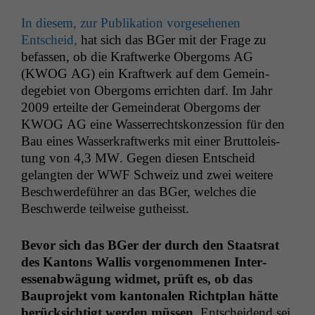
In diesem, zur Pub­lika­tion vorge­se­henen
Entscheid,
hat sich das BGer mit der Frage zu
befassen, ob die Kraftwerke Ober­goms
AG
(
KWOG
AG
) ein Kraftwerk auf dem Gemein­
dege­bi­et von Ober­goms erricht­en darf. Im Jahr
2009 erteilte der Gemein­der­at Ober­goms der
KWOG
AG
eine Wasser­recht­skonzes­sion für den
Bau eines Wasserkraftwerks mit ein­er Brut­toleis­
tung von 4,3
MW
. Gegen diesen Entscheid
gelangten der
WWF
Schweiz und zwei weit­ere
Beschw­erde­führer an das BGer, welch­es die
Beschw­erde teil­weise gutheisst.
Bevor sich das BGer der durch den Staat­srat
des Kan­tons Wal­lis vorgenomme­nen Inter­
essen­ab­wä­gung wid­met, prüft es, ob das
Baupro­jekt vom kan­tonalen Richt­plan hätte
berück­sichtigt wer­den müssen.
Entschei­dend sei