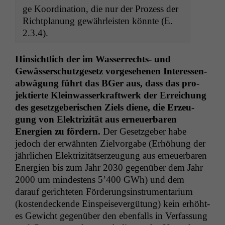
ge Koor­di­na­tion, die nur der Prozess der
Richt­pla­nung gewährleis­ten kön­nte (E.
2.3.4).
Hin­sichtlich der im Wasser­rechts- und
Gewässer­schutzge­setz vorge­se­henen Inter­essen­
ab­wä­gung führt das BGer aus, dass das pro­
jek­tierte Klein­wasserkraftwerk der Erre­ichung
des geset­zge­berischen Ziels diene, die Erzeu­
gung von Elek­triz­ität aus erneuer­baren
Energien zu fördern.
Der Geset­zge­ber habe
jedoch der erwäh­n­ten Zielvor­gabe (Erhöhung der
jährlichen Elek­triz­ität­serzeu­gung aus erneuer­baren
Energien bis zum Jahr 2030 gegenüber dem Jahr
2000 um min­destens 5’400 GWh) und dem
darauf gerichteten Förderungsin­stru­men­tar­i­um
(kos­ten­deck­ende Ein­spei­sev­ergü­tung) kein erhöht­
es Gewicht gegenüber den eben­falls in Ver­fas­sung