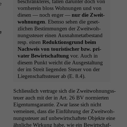
beschränk­teres, fall­en darunter doch von
e
vorn­here­in bloss Woh­nun­gen und von
diesen — noch enger —
nur die Zweit­
woh­nun­gen
. Eben­so sehen die geset­
zlichen Bes­tim­mungen der Zweit­woh­
e
nungss­teuer einen Aus­nah­metatbe­stand
resp. einen
Reduk­tion­s­grund beim
Nach­weis von touris­tis­ch­er bzw. pri­
vater Bewirtschaf­tung
vor. Auch in
diesem Punkt weicht die Aus­gestal­tung
der im Stre­it liegen­den Steuer von der
Liegen­schaftss­teuer ab (E. 8.4).
Schliesslich ver­trage sich die Zweit­woh­nungss­
teuer auch mit der in Art. 26
BV
normierten
Eigen­tums­garantie. Zwar lasse sich nicht
verneinen, dass die Ein­führung der Zweit­woh­
nungss­teuer auf unbe­wirtschaftete Objek­te eine
ähn­liche Wirkung habe, wie ein Bewirtschaf­