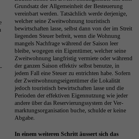
Grund­satz der All­ge­mein­heit der Besteuerung
vere­in­bart wer­den. Tat­säch­lich werde der­jenige,
welch­er seine Zweit­woh­nung touris­tisch
e
bewirtschaften lasse, selb­st dann von der im Stre­it
n
liegen­den Steuer befre­it, wenn die Woh­nung
man­gels Nach­frage während der Sai­son leer
bleibe, woge­gen ein Eigen­tümer, welch­er seine
Zweit­woh­nung langfristig ver­mi­ete oder während
der ganzen Sai­son effek­tiv selb­st benutze, in
­
jedem Fall eine Steuer zu entricht­en habe. Sofern
der Zweit­woh­nung­seigen­tümer die Lokalität
jedoch touris­tisch bewirtschaften lasse und die
Peri­o­den der effek­tiv­en Eigen­nutzung wie jed­er
andere über das Reservierungssys­tem der Ver­
mark­tung­sor­gan­i­sa­tion buche, schulde er keine
Abgabe.
In einem weit­eren Schritt äussert sich das