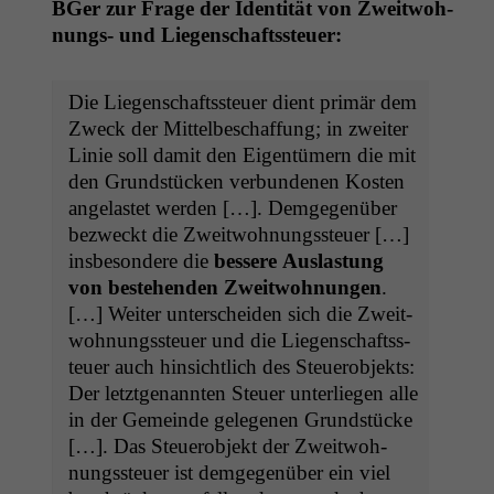
BGer zur Frage der Iden­tität von Zweit­woh­
nungs- und Liegenschaftssteuer:
Die Liegen­schaftss­teuer dient primär dem
Zweck der Mit­telbeschaf­fung; in zweit­er
Lin­ie soll damit den Eigen­tümern die mit
den Grund­stück­en ver­bun­de­nen Kosten
ange­lastet wer­den […]. Demge­genüber
bezweckt die Zweit­woh­nungss­teuer […]
ins­beson­dere die
bessere Aus­las­tung
von beste­hen­den Zweit­woh­nun­gen
.
[…] Weit­er unter­schei­den sich die Zweit­
woh­nungss­teuer und die Liegen­schaftss­
teuer auch hin­sichtlich des Steuer­ob­jek­ts:
Der let­zt­ge­nan­nten Steuer unter­liegen alle
in der Gemeinde gele­ge­nen Grund­stücke
[…]. Das Steuer­ob­jekt der Zweit­woh­
nungss­teuer ist demge­genüber ein viel