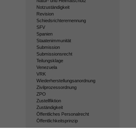
Natur- und Heimatschutz
Notzuständigkeit
Revision
Schiedsrichterernennung
SFV
Spanien
Staatenimmunität
Submission
Submissionsrecht
Teilungsklage
Venezuela
VRK
Wiederherstellungsanordnung
Zivilprozessordnung
ZPO
Zustellfiktion
Zuständigkeit
Öffentliches Personalrecht
Öffentlichkeitsprinzip