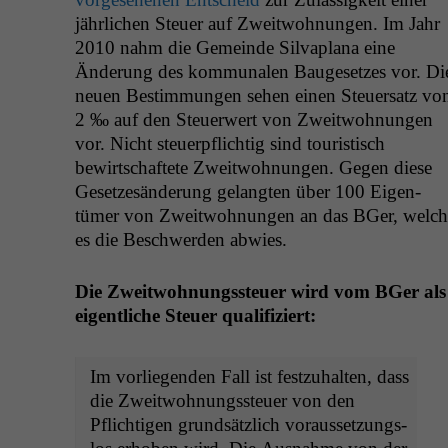
jährlichen Steuer auf Zweit­woh­nun­gen. Im Jahr
2010 nahm die Gemeinde Sil­va­plana eine
Änderung des kom­mu­nalen Bauge­set­zes vor. Di
neuen Bes­tim­mungen sehen einen Steuer­satz vo
2 ‰ auf den Steuer­w­ert von Zweit­woh­nun­gen
vor. Nicht steuerpflichtig sind touris­tisch
bewirtschaftete Zweit­woh­nun­gen. Gegen diese
Geset­zesän­derung gelangten über 100 Eigen­
tümer von Zweit­woh­nun­gen an das BGer, welch
es die Beschw­er­den abwies.
Die Zweit­woh­nungss­teuer wird vom BGer als
eigentliche Steuer qualifiziert:
Im vor­liegen­den Fall ist festzuhal­ten, dass
die Zweit­woh­nungss­teuer von den
Pflichti­gen grund­sät­zlich voraus­set­zungs­