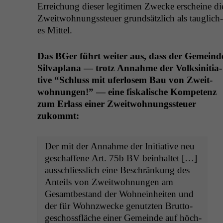
Erre­ichung dieser legit­i­men Zwecke erscheine di
Zweit­woh­nungss­teuer grund­sät­zlich als tauglich­
es Mittel.
Das BGer führt weit­er aus, dass der Gemeind
Sil­va­plana — trotz Annahme der Volksini­tia­
tive “Schluss mit ufer­losem Bau von Zweit­
woh­nun­gen!” — eine fiskalis­che Kom­pe­tenz
zum Erlass ein­er Zweit­woh­nungss­teuer
zukommt:
Der mit der Annahme der Ini­tia­tive neu
geschaf­fene Art. 75b
BV
bein­hal­tet […]
auss­chliesslich eine Beschränkung des
Anteils von Zweit­woh­nun­gen am
Gesamtbe­stand der Wohnein­heit­en und
der für Wohnzwecke genutzten Brut­to­
geschoss­fläche ein­er Gemeinde auf höch­