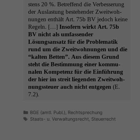
stens 20 %. Betr­e­f­fend die Verbesserung
der Aus­las­tung beste­hen­der Zweit­woh­
nun­gen enthält Art. 75b
BV
jedoch keine
Regeln. […]
Insofern wirkt Art. 75b
BV
nicht als umfassender
Lösungsansatz für die Prob­lematik
rund um die Zweit­woh­nun­gen und die
“kalten Bet­ten”. Aus diesem Grund
ste­ht die Bes­tim­mung ein­er kom­mu­
nalen Kom­pe­tenz für die Ein­führung
der hier im stre­it liegen­den Zweit­woh­
nungss­teuer auch nicht ent­ge­gen
(E.
7.2).
Kategorien
BGE (amtl. Publ.)
,
Rechtsprechung
Schlagwörter
Staats- u. Verwaltungsrecht
,
Steuerrecht