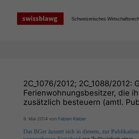
Zum
Inhalt
springen
Schweizerisches Wirtschaftsrecht
2C_1076
/2012;
2C_1088
/2012: 
Ferienwohnungsbesitzer, die ih
zusätzlich besteuern (amtl. Pub
9. Mai 2014
von
Fabian Klaber
Das BGer äussert sich in diesem, zur Pub­lika­tion
vorge­se­henen Entscheid
zur Zuläs­sigkeit ein­er