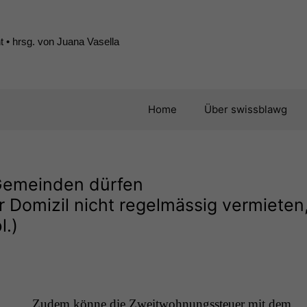
 • hrsg. von Juana Vasella
Home
Über swissblawg
Gemeinden dürfen
r Domizil nicht regelmässig vermieten
l.)
Zudem könne die Zweit­woh­nungss­teuer mit dem