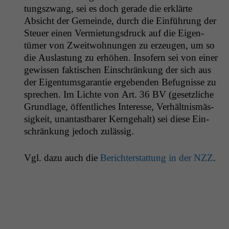
tungszwang, sei es doch ger­ade die erk­lärte
Absicht der Gemeinde, durch die Ein­führung der
Steuer einen Ver­mi­etungs­druck auf die Eigen­
tümer von Zweit­woh­nun­gen zu erzeu­gen, um so
die Aus­las­tung zu erhöhen. Insofern sei von ein­er
gewis­sen fak­tis­chen Ein­schränkung der sich aus
der Eigen­tums­garantie ergeben­den Befug­nisse zu
sprechen. Im Lichte von Art. 36
BV
(geset­zliche
Grund­lage, öffentlich­es Inter­esse, Ver­hält­nis­mäs­
sigkeit, unan­tast­bar­er Kernge­halt) sei diese Ein­
schränkung jedoch zulässig.
Notwendige
Vgl. dazu auch die
Berichter­stat­tung in der
NZZ
.
Cookies
Diese
Cookies sind
nicht
optional, es
braucht sie,
damit die