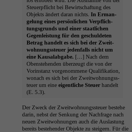
los erhoben wird. Die Aus­nahme von der
Steuerpflicht bei Bewirtschaf­tung des
Objek­ts ändert daran nichts.
In Erman­
gelung eines per­sön­lichen Verpflich­
tungs­grunds und ein­er staatlichen
Gegen­leis­tung für den geschulde­ten
Betrag han­delt es sich bei der Zweit­
woh­nungss­teuer jeden­falls nicht um
eine Kausal­ab­gabe.
[…] Nach dem
Oben­ste­hen­den überzeugt die von der
Vorin­stanz vorgenommene Qual­i­fika­tion,
wonach es sich bei der Zweit­woh­nungss­
teuer um eine
eigentliche Steuer
han­delt
(E. 5.3).
Der Zweck der Zweit­woh­nungss­teuer beste­he
darin, neb­st der Senkung der Nach­frage nach
neuen Zweit­woh­nun­gen auch die Aus­las­tung
bere­its beste­hen­der Objek­te zu steigern. Für die