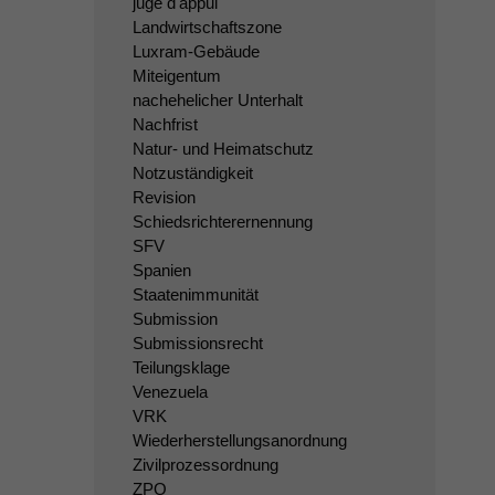
juge d'appui
Landwirtschaftszone
Luxram-Gebäude
Miteigentum
nachehelicher Unterhalt
Nachfrist
Natur- und Heimatschutz
Notzuständigkeit
Revision
Schiedsrichterernennung
SFV
Spanien
Staatenimmunität
Submission
Submissionsrecht
Teilungsklage
Venezuela
VRK
Wiederherstellungsanordnung
Zivilprozessordnung
ZPO