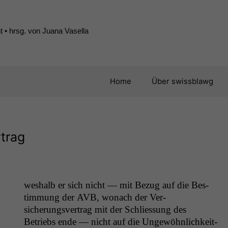
 • hrsg. von Juana Vasella
Home
Über swissblawg
trag
weshalb er sich nicht — mit Bezug auf die Bes­
tim­mung der
AVB
, wonach der Ver­
sicherungsver­trag mit der Schlies­sung des
Betriebs ende — nicht auf die Ungewöhn­lichkeit­