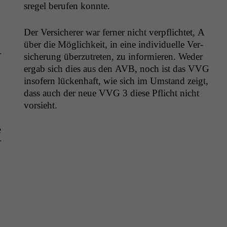
sregel berufen konnte.
Der Ver­sicher­er war fern­er nicht verpflichtet, A
über die Möglichkeit, in eine indi­vidu­elle Ver­
r
sicherung überzutreten, zu informieren. Wed­er
ergab sich dies aus den
AVB
, noch ist das
VVG
insofern lück­en­haft, wie sich im Umstand zeigt,
dass auch der neue
VVG
3 diese Pflicht nicht
vorsieht.
e
r