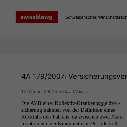
Zum
Inhalt
springen
Schweizerisches Wirtschaftsrecht
4A_179
/2007: Versicherungsver
17. Oktober 2007
von
David Vasella
Die
AVB
ein­er Kollek­tiv-Kranken­taggeld­ver­
sicherung nah­men von der Def­i­n­i­tion eines
Rück­falls den Fall aus, da zwis­chen zwei Man­i­
fes­ta­tio­nen ein­er Krankheit eine Peri­ode voll­