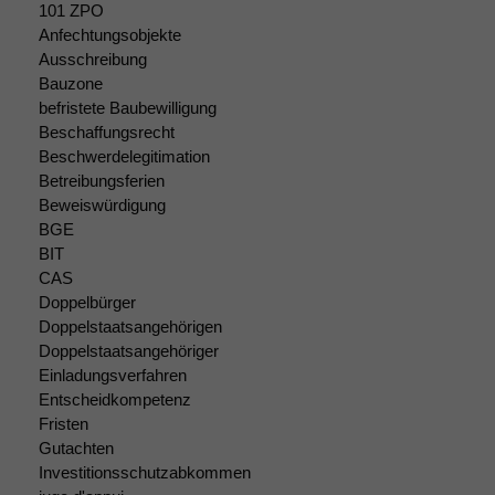
101 ZPO
Anfechtungsobjekte
Ausschreibung
Bauzone
befristete Baubewilligung
Beschaffungsrecht
Beschwerdelegitimation
Betreibungsferien
Beweiswürdigung
Notwendige
Cookies
BGE
Diese
BIT
Cookies sind
CAS
nicht
Doppelbürger
optional, es
Doppelstaatsangehörigen
braucht sie,
Doppelstaatsangehöriger
damit die
Einladungsverfahren
Website
Entscheidkompetenz
korrekt
Fristen
angezeigt
Gutachten
werden kann.
Investitionsschutzabkommen