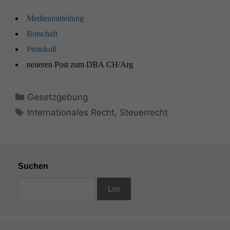
Medi­en­mit­teilung
Botschaft
Pro­tokoll
neueren Post zum
DBA
CH
/Arg
Kategorien
Gesetzgebung
Schlagwörter
Internationales Recht
,
Steuerrecht
Suchen