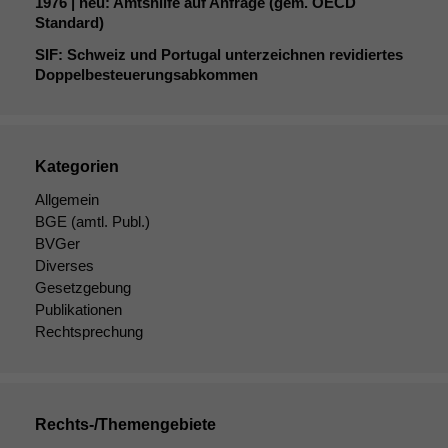
1976 | neu: Amtshilfe auf Anfrage (gem.
OECD
Standard)
SIF
: Schweiz und Portugal unterzeichnen revidiertes
Doppelbesteuerungsabkommen
Kategorien
Allgemein
BGE
(amtl. Publ.)
BVGer
Diverses
Gesetzgebung
Publikationen
Rechtsprechung
Rechts-/Themengebiete