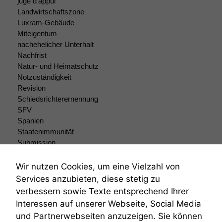
juge d'appui
Landwirtschaftszone
Statistiken
Luxram-Gebäude
Um unsere
Miteigentum
Website zu
verbessern,
nachehelicher Unterhalt
zeichnen
Nachfrist
wir
Natur- und Heimatschutz
anonyme
Notzuständigkeit
statistische
Revision
Daten auf.
Schiedsrichterernennung
SFV
Spanien
Funktionalität
Staatenimmunität
Einige
Submission
Funktionen auf
Submissionsrecht
dieser Website
Teilungsklage
Wir nutzen Cookies, um eine Vielzahl von
sind optional.
Venezuela
Wenn Sie
Services anzubieten, diese stetig zu
VRK
diese Option
verbessern sowie Texte entsprechend Ihrer
Wiederherstellungsanordnung
deaktivieren,
Interessen auf unserer Webseite, Social Media
kann die
Zivilprozessordnung
und Partnerwebseiten anzuzeigen. Sie können
Website nicht
ZPO