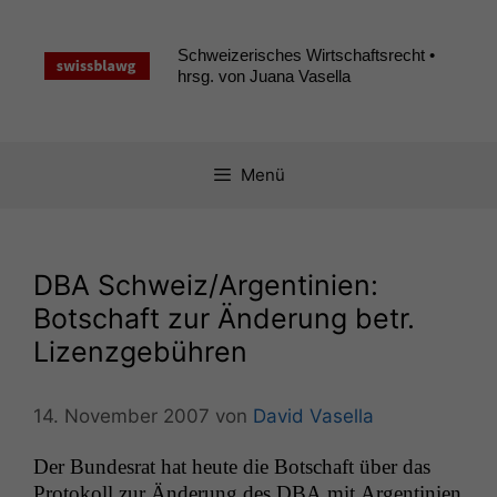
Zum
Inhalt
Schweizerisches Wirtschaftsrecht •
springen
hrsg. von Juana Vasella
Menü
DBA
Schweiz/Argentinien:
Botschaft zur Änderung betr.
Lizenzgebühren
14. November 2007
von
David Vasella
Der Bun­desrat hat heute die Botschaft über das
Pro­tokoll zur Änderung des
DBA
mit Argen­tinien