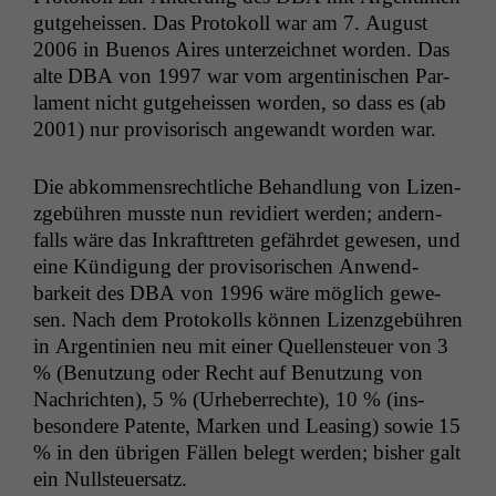
gut­ge­heis­sen. Das Pro­tokoll war am 7. August
2006 in Buenos Aires unterze­ich­net wor­den. Das
alte
DBA
von 1997 war vom argen­tinis­chen Par­
la­ment nicht gut­ge­heis­sen wor­den, so dass es (ab
2001) nur pro­vi­sorisch ange­wandt wor­den war.
Die abkom­men­srechtliche Behand­lung von Lizen­
zge­bühren musste nun rev­i­diert wer­den; andern­
falls wäre das Inkraft­treten gefährdet gewe­sen, und
eine Kündi­gung der pro­vi­sorischen Anwend­
barkeit des
DBA
von 1996 wäre möglich gewe­
sen. Nach dem Pro­tokolls kön­nen Lizen­zge­bühren
in Argen­tinien neu mit ein­er Quel­len­s­teuer von 3
% (Benutzung oder Recht auf Benutzung von
Nachricht­en), 5 % (Urhe­ber­rechte), 10 % (ins­
beson­dere Patente, Marken und Leas­ing) sowie 15
% in den übri­gen Fällen belegt wer­den; bish­er galt
ein Nullsteuersatz.