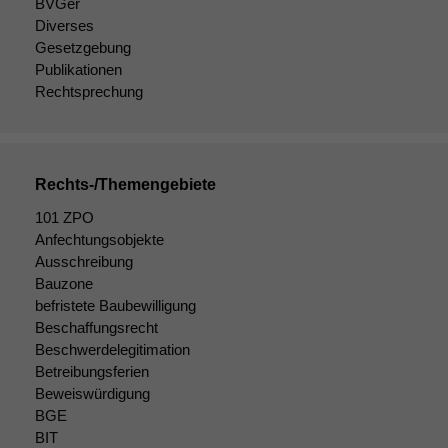
BVGer
Diverses
Gesetzgebung
Publikationen
Rechtsprechung
Rechts-/Themengebiete
101 ZPO
Anfechtungsobjekte
Ausschreibung
Bauzone
Notwendige
befristete Baubewilligung
Cookies
Beschaffungsrecht
Diese
Beschwerdelegitimation
Cookies sind
nicht
Betreibungsferien
optional, es
Beweiswürdigung
braucht sie,
BGE
damit die
BIT