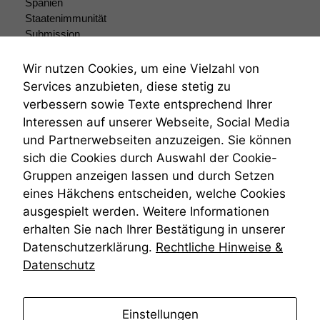
Spanien
Wenn Sie
Staatenimmunität
diese Option
Submission
deaktivieren,
Submissionsrecht
kann die
Teilungsklage
Website nicht
Wir nutzen Cookies, um eine Vielzahl von
zu 100%
Venezuela
Services anzubieten, diese stetig zu
funktionieren.
VRK
verbessern sowie Texte entsprechend Ihrer
Wiederherstellungsanordnung
Interessen auf unserer Webseite, Social Media
Zivilprozessordnung
und Partnerwebseiten anzuzeigen. Sie können
Marketing
ZPO
sich die Cookies durch Auswahl der Cookie-
Wir speichern
Zustellfiktion
anonyme Daten ab,
Gruppen anzeigen lassen und durch Setzen
Zuständigkeit
um interne
Öffentliches Personalrecht
eines Häkchens entscheiden, welche Cookies
marketingtechnische
Öffentlichkeitsprinzip
ausgespielt werden. Weitere Informationen
Auswertungen
erhalten Sie nach Ihrer Bestätigung in unserer
durchführen zu
können. Diese helfen
Datenschutzerklärung.
Rechtliche Hinweise &
uns, unsere Website
Datenschutz
zu verbessern.
anmelden
Einstellungen