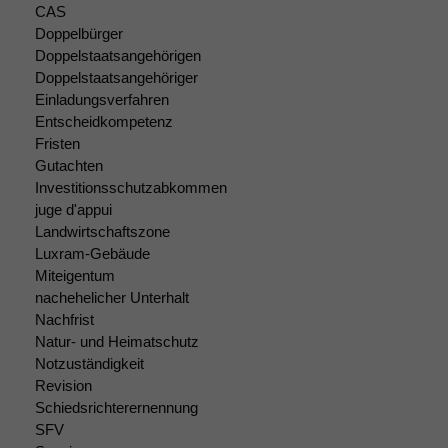
Website
CAS
korrekt
Doppelbürger
angezeigt
Doppelstaatsangehörigen
werden kann.
Doppelstaatsangehöriger
Einladungsverfahren
Entscheidkompetenz
Statistiken
Fristen
Um unsere
Gutachten
Website zu
Investitionsschutzabkommen
verbessern,
juge d'appui
zeichnen
Landwirtschaftszone
wir
anonyme
Luxram-Gebäude
statistische
Miteigentum
Daten auf.
nachehelicher Unterhalt
Nachfrist
Natur- und Heimatschutz
Funktionalität
Notzuständigkeit
Einige
Revision
Funktionen auf
Schiedsrichterernennung
dieser Website
SFV
sind optional.