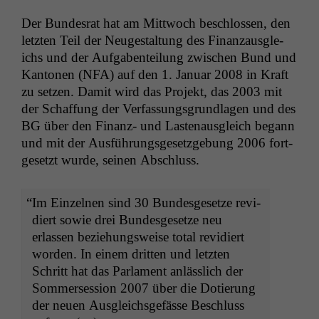
Der Bun­desrat hat am Mittwoch beschlossen, den
let­zten Teil der Neugestal­tung des Finan­zaus­gle­
ichs und der Auf­gaben­teilung zwis­chen Bund und
Kan­to­nen (
NFA
) auf den 1. Jan­u­ar 2008 in Kraft
zu set­zen. Damit wird das Pro­jekt, das 2003 mit
der Schaf­fung der Ver­fas­sungs­grund­la­gen und des
BG
über den Finanz- und Las­te­naus­gle­ich begann
und mit der Aus­führungs­ge­set­zge­bung 2006 fort­
ge­set­zt wurde, seinen Abschluss.
“
Im Einzel­nen sind 30 Bun­des­ge­set­ze rev­i­
diert sowie drei Bun­des­ge­set­ze neu
erlassen beziehungsweise total rev­i­diert
wor­den. In einem drit­ten und let­zten
Schritt hat das Par­la­ment anlässlich der
Som­mers­es­sion 2007 über die Dotierung
der neuen Aus­gle­ichs­ge­fässe Beschluss