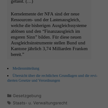
gefasst. (…)
Ker­nele­mente der
NFA
sind der neue
Ressourcen- und der Las­te­naus­gle­ich,
welche die bish­eri­gen Aus­gle­ichssys­teme
ablösen und den “Finan­zaus­gle­ich im
engeren Sinn” bilden. Für diese neuen
Aus­gle­ichsin­stru­mente stellen Bund und
Kan­tone jährlich 3,74 Mil­liar­den Franken
bereit.”
Medi­en­mit­teilung
Über­sicht über die rechtlichen Grund­la­gen und die rev­i­
dierten Geset­ze und Verordnungen
Kategorien
Gesetzgebung
Schlagwörter
Staats- u. Verwaltungsrecht