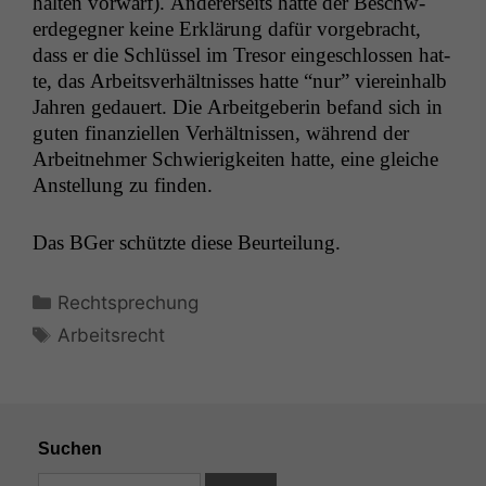
hal­ten vor­warf). Ander­er­seits hat­te der Beschw­
erdegeg­n­er keine Erk­lärung dafür vorge­bracht,
dass er die Schlüs­sel im Tre­sor eingeschlossen hat­
te, das Arbeitsver­hält­niss­es hat­te “nur” viere­in­halb
Jahren gedauert. Die Arbeit­ge­berin befand sich in
guten finanziellen Ver­hält­nis­sen, während der
Arbeit­nehmer Schwierigkeit­en hat­te, eine gle­iche
Anstel­lung zu finden.
Das BGer schützte diese Beurteilung.
Kategorien
Rechtsprechung
Schlagwörter
Arbeitsrecht
Suchen