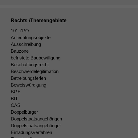
Rechts-/Themengebiete
101 ZPO
Anfechtungsobjekte
Ausschreibung
Bauzone
befristete Baubewilligung
Beschaffungsrecht
Beschwerdelegitimation
Notwendige
Cookies
Betreibungsferien
Diese
Beweiswürdigung
Cookies sind
BGE
nicht
BIT
optional, es
CAS
braucht sie,
Doppelbürger
damit die
Doppelstaatsangehörigen
Website
Doppelstaatsangehöriger
korrekt
Einladungsverfahren
angezeigt