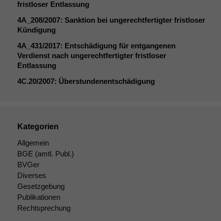
fristloser Entlassung
4A_208
/2007: Sanktion bei ungerechtfertigter fristloser
Kündigung
4A_431
/2017: Entschädigung für entgangenen
Verdienst nach ungerechtfertigter fristloser
Entlassung
4C
.20/2007: Überstundenentschädigung
Kategorien
Allgemein
BGE
(amtl. Publ.)
BVGer
Diverses
Gesetzgebung
Publikationen
Rechtsprechung