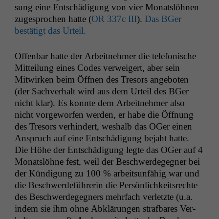
sung eine Entschädi­gung von vier Monat­slöh­nen
zuge­sprochen hat­te (
OR
337c
III
).
Das BGer
bestätigt das Urteil.
Offen­bar hat­te der Arbeit­nehmer die tele­fonis­che
Mit­teilung eines Codes ver­weigert, aber sein
Mitwirken beim Öff­nen des Tre­sors ange­boten
(der Sachver­halt wird aus dem Urteil des BGer
nicht klar). Es kon­nte dem Arbeit­nehmer also
nicht vorge­wor­fen wer­den, er habe die Öff­nung
des Tre­sors ver­hin­dert, weshalb das OGer einen
Anspruch auf eine Entschädi­gung bejaht hat­te.
Die Höhe der Entschädi­gung legte das OGer auf 4
Monat­slöhne fest, weil der Beschw­erdegeg­n­er bei
der Kündi­gung zu 100 % arbeit­sun­fähig war und
die Beschw­erde­führerin die Per­sön­lichkeit­srechte
des Beschw­erdegeg­n­ers mehrfach ver­let­zte (u.a.
indem sie ihm ohne Abklärun­gen straf­bares Ver­