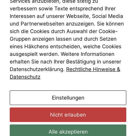
Services anzubieten, diese stetig zu
kann die
VRK
verbessern sowie Texte entsprechend Ihrer
Website nicht
Wiederherstellungsanordnung
Interessen auf unserer Webseite, Social Media
zu 100%
Zivilprozessordnung
funktionieren.
und Partnerwebseiten anzuzeigen. Sie können
ZPO
sich die Cookies durch Auswahl der Cookie-
Zustellfiktion
Gruppen anzeigen lassen und durch Setzen
Zuständigkeit
Marketing
Öffentliches Personalrecht
eines Häkchens entscheiden, welche Cookies
Wir speichern
Öffentlichkeitsprinzip
ausgespielt werden. Weitere Informationen
anonyme Daten ab,
erhalten Sie nach Ihrer Bestätigung in unserer
um interne
marketingtechnische
Datenschutzerklärung.
Rechtliche Hinweise &
Auswertungen
Datenschutz
durchführen zu
können. Diese helfen
uns, unsere Website
anmelden
Einstellungen
zu verbessern.
Nicht erlauben
Alle akzeptieren