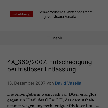
Zum
Inhalt
Schweizerisches Wirtschaftsrecht •
springen
hrsg. von Juana Vasella
Menü
4A_369
/2007: Entschädigung
bei fristloser Entlassung
13. Dezember 2007
von
David Vasella
Die Arbeit­ge­berin wehrt sich vor BGer erfol­g­los
gegen ein Urteil des OGer
LU
, das dem Arbeit­
nehmer wegen ungerecht­fer­tigter frist­los­er Ent­las­