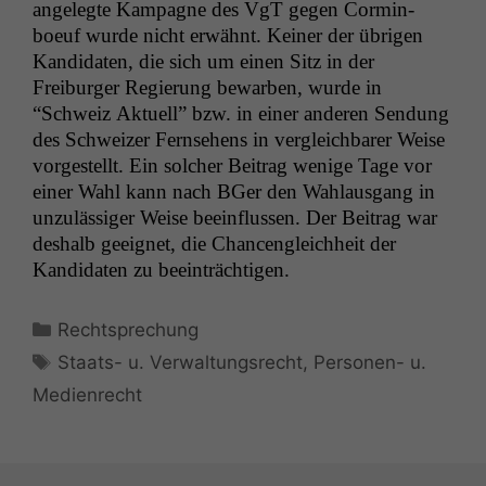
angelegte Kam­pagne des VgT gegen Cormin­
boeuf wurde nicht erwäh­nt. Kein­er der übri­gen
Kan­di­dat­en, die sich um einen Sitz in der
Freiburg­er Regierung bewar­ben, wurde in
“Schweiz Aktuell” bzw. in ein­er anderen Sendung
des Schweiz­er Fernse­hens in ver­gle­ich­bar­er Weise
vorgestellt. Ein solch­er Beitrag wenige Tage vor
ein­er Wahl kann nach BGer den Wahlaus­gang in
unzuläs­siger Weise bee­in­flussen. Der Beitrag war
deshalb geeignet, die Chan­cen­gle­ich­heit der
Kan­di­dat­en zu beeinträchtigen.
Kategorien
Rechtsprechung
Schlagwörter
Staats- u. Verwaltungsrecht
,
Personen- u.
Medienrecht