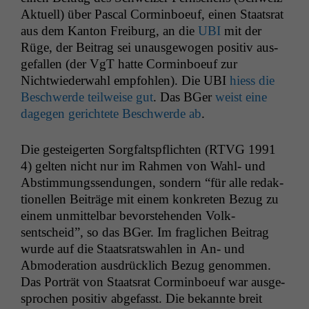
Aktuell) über Pas­cal Cormin­boeuf, einen Staat­srat
aus dem Kan­ton Freiburg, an die
UBI
mit der
Rüge, der Beitrag sei unaus­ge­wogen pos­i­tiv aus­
ge­fall­en (der VgT hat­te Cormin­boeuf zur
Nichtwieder­wahl emp­fohlen). Die
UBI
hiess die
Beschw­erde teil­weise gut
. Das BGer
weist eine
dage­gen gerichtete Beschw­erde ab
.
Die gesteigerten Sorgfalt­spflicht­en (
RTVG
1991
4) gel­ten nicht nur im Rah­men von Wahl- und
Abstim­mungssendun­gen, son­dern “für alle redak­
tionellen Beiträge mit einem konkreten Bezug zu
einem unmit­tel­bar bevorste­hen­den Volk­
sentscheid”, so das BGer. Im fraglichen Beitrag
wurde auf die Staat­sratswahlen in An- und
Abmod­er­a­tion aus­drück­lich Bezug genom­men.
Das Porträt von Staat­srat Cormin­boeuf war aus­ge­
sprochen pos­i­tiv abge­fasst. Die bekan­nte bre­it