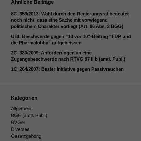
Ähnliche Beiträge
8C_353
/2013: Wahl durch den Regierungsrat bedeutet
noch nicht, dass eine Sache mit vorwiegend
politischem Charakter vorliegt (Art. 86 Abs. 3
BGG
)
UBI
: Beschwerde gegen “10 vor 10”-Beitrag “
FDP
und
die Pharmalobby” gutgeheissen
2C_380
/2009: Anforderungen an eine
Zugangsbeschwerde nach
RTVG
97
II
b (amtl. Publ.)
1C_264
/2007: Basler Initiative gegen Passivrauchen
Kategorien
Allgemein
BGE
(amtl. Publ.)
BVGer
Diverses
Gesetzgebung