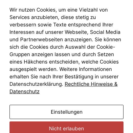
diese Option
Submissionsrecht
deaktivieren,
Teilungsklage
Wir nutzen Cookies, um eine Vielzahl von
kann die
Venezuela
Services anzubieten, diese stetig zu
Website nicht
VRK
verbessern sowie Texte entsprechend Ihrer
zu 100%
Wiederherstellungsanordnung
funktionieren.
Interessen auf unserer Webseite, Social Media
Zivilprozessordnung
und Partnerwebseiten anzuzeigen. Sie können
ZPO
sich die Cookies durch Auswahl der Cookie-
Zustellfiktion
Marketing
Gruppen anzeigen lassen und durch Setzen
Zuständigkeit
Wir speichern
Öffentliches Personalrecht
eines Häkchens entscheiden, welche Cookies
anonyme Daten ab,
Öffentlichkeitsprinzip
um interne
ausgespielt werden. Weitere Informationen
marketingtechnische
erhalten Sie nach Ihrer Bestätigung in unserer
Auswertungen
Datenschutzerklärung.
Rechtliche Hinweise &
durchführen zu
Datenschutz
können. Diese helfen
uns, unsere Website
zu verbessern.
anmelden
Einstellungen
Nicht erlauben