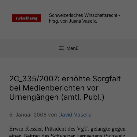
Zum
Inhalt
Schweizerisches Wirtschaftsrecht •
springen
hrsg. von Juana Vasella
Menü
2C_335
/2007: erhöhte Sorgfalt
bei Medienberichten vor
Urnengängen (amtl. Publ.)
5. Januar 2008
von
David Vasella
Erwin Kessler, Präsi­dent des VgT, gelangte gegen
einen Beitrag des Schweiz­er Fernse­hens (Schweiz