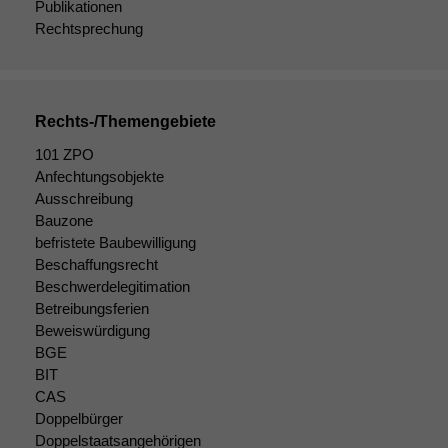
Publikationen
Rechtsprechung
Rechts-/Themengebiete
101 ZPO
Anfechtungsobjekte
Ausschreibung
Bauzone
befristete Baubewilligung
Notwendige
Beschaffungsrecht
Cookies
Beschwerdelegitimation
Diese
Betreibungsferien
Cookies sind
Beweiswürdigung
nicht
BGE
optional, es
BIT
braucht sie,
CAS
damit die
Doppelbürger
Website
korrekt
Doppelstaatsangehörigen