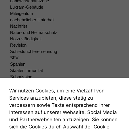
Landwirtschaftszone
Funktionalität
Luxram-Gebäude
Einige
Miteigentum
Funktionen auf
nachehelicher Unterhalt
dieser Website
Nachfrist
sind optional.
Natur- und Heimatschutz
Wenn Sie
Notzuständigkeit
diese Option
Revision
deaktivieren,
Schiedsrichterernennung
kann die
SFV
Website nicht
Spanien
zu 100%
funktionieren.
Staatenimmunität
Submission
Submissionsrecht
Teilungsklage
Marketing
Wir nutzen Cookies, um eine Vielzahl von
Wir speichern
Venezuela
Services anzubieten, diese stetig zu
anonyme Daten ab,
VRK
verbessern sowie Texte entsprechend Ihrer
um interne
Wiederherstellungsanordnung
Interessen auf unserer Webseite, Social Media
marketingtechnische
Zivilprozessordnung
Auswertungen
und Partnerwebseiten anzuzeigen. Sie können
ZPO
durchführen zu
sich die Cookies durch Auswahl der Cookie-
Zustellfiktion