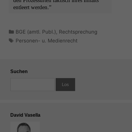
den Prozes­surteil fak­tisch ihres Inhalts
entleert werden.”
Kategorien
BGE (amtl. Publ.)
,
Rechtsprechung
Schlagwörter
Personen- u. Medienrecht
Suchen
David Vasella