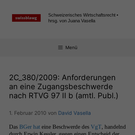
Zum
Inhalt
Schweizerisches Wirtschaftsrecht •
springen
hrsg. von Juana Vasella
Menü
2C_380
/2009: Anforderungen
an eine Zugangsbeschwerde
nach
RTVG
97
II
b (amtl. Publ.)
1. Februar 2010
von
David Vasella
Das
BGer hat
eine Beschw­erde des
VgT
, han­del­nd
durch Erwin Kessler, gegen einen Entscheid der