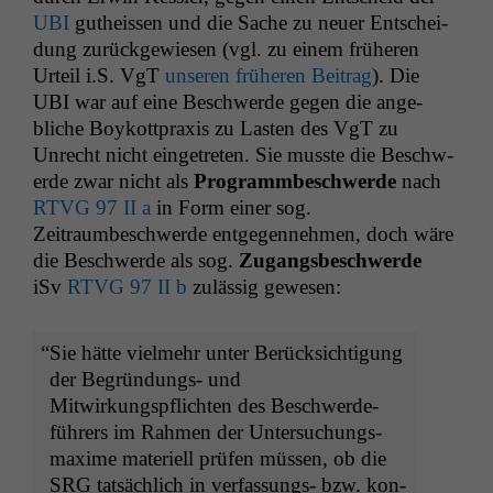
UBI
gutheis­sen und die Sache zu neuer Entschei­
dung zurück­gewiesen (vgl. zu einem früheren
Urteil i.S. VgT
unseren früheren Beitrag
). Die
UBI
war auf eine Beschw­erde gegen die ange­
bliche Boykottprax­is zu Las­ten des VgT zu
Unrecht nicht einge­treten. Sie musste die Beschw­
erde zwar nicht als
Pro­grammbeschw­erde
nach
RTVG
97
II
a
in Form ein­er sog.
Zeitraumbeschw­erde ent­ge­gen­nehmen, doch wäre
die Beschw­erde als sog.
Zugangs­beschw­erde
iSv
RTVG
97
II
b
zuläs­sig gewesen:
“
Sie hätte vielmehr unter Berück­sich­ti­gung
der Begrün­dungs- und
Mitwirkungspflicht­en des Beschw­erde­
führers im Rah­men der Unter­suchungs­
maxime materiell prüfen müssen, ob die
SRG
tat­säch­lich in ver­fas­sungs- bzw. kon­