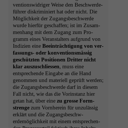
ven­tion­swidriger Weise den Beschw­erde­
führer diskri­m­iniert hat oder nicht. Die
Möglichkeit der Zugangs­beschw­erde
wurde hier­für geschaf­fen; ist im Zusam­
men­hang mit dem Zugang zum Pro­
gramm eines Ver­anstal­ters auf­grund von
Indizien eine
Beein­träch­ti­gung von ver­
fas­sungs- oder kon­ven­tion­s­mäs­sig
geschützten Posi­tio­nen Drit­ter nicht
klar auszuschliessen
, muss eine
entsprechende Eingabe an die Hand
genom­men und materiell geprüft wer­den;
die Zugangs­beschw­erde darf in diesem
Fall nicht, wie das die Vorin­stanz hier
getan hat, über eine
zu grosse Form­
strenge
zum Vorn­here­in für unzuläs­sig
erk­lärt und die Zugangs­beschw­
erdemöglichkeit mit einem entsprechen­