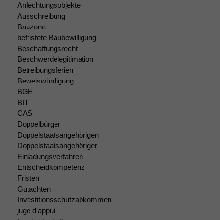
Anfechtungsobjekte
Cookies sind
Ausschreibung
nicht
optional, es
Bauzone
braucht sie,
befristete Baubewilligung
damit die
Beschaffungsrecht
Website
Beschwerdelegitimation
korrekt
Betreibungsferien
angezeigt
Beweiswürdigung
werden kann.
BGE
BIT
CAS
Statistiken
Doppelbürger
Um unsere
Doppelstaatsangehörigen
Website zu
Doppelstaatsangehöriger
verbessern,
Einladungsverfahren
zeichnen
Entscheidkompetenz
wir
anonyme
Fristen
statistische
Gutachten
Daten auf.
Investitionsschutzabkommen
juge d'appui