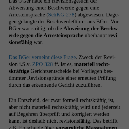
Das OGer hat­te ein Revi­sion­s­ge­such der
Abweisung ein­er Beschw­erde gegen eine
Arrestein­sprache (
SchKG 278
) abgewiesen. Dage­
gen gelangte der Beschw­erde­führer ans BGer. Vor
BGer war strit­tig, ob die
Abweisung der Beschw­
erde gegen die Arrestein­sprache
über­haupt
revi­
sions­fähig
war.
Das BGer verneint diese Frage
. Zweck der Revi­
sion i.S.v.
ZPO
328
ff. ist es,
materiell recht­
skräftige
Gericht­sentschei­de bei Vor­liegen bes­
timmter Revi­sion­s­gründe ein­er erneuten Prü­fung
durch das erken­nende Gericht zuzuführen.
Ein Entscheid, der zwar formell recht­skräftig ist,
aber nicht materiell recht­skräftig wird und jed­erzeit
auf Begehren über­prüft und kor­rigiert wer­den
kann, ist deshalb nicht revi­sions­fähig. Das bet­rifft
z.B. Entschei­de über
vor­sor­gliche Mass­nah­men