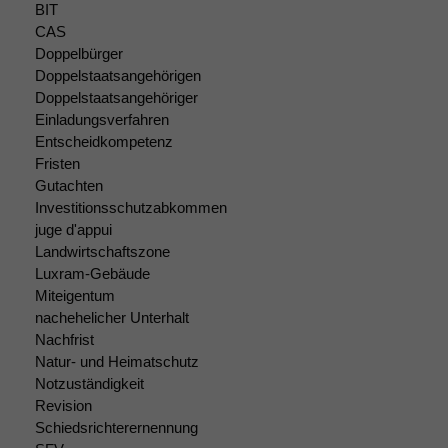
BIT
Website
CAS
korrekt
angezeigt
Doppelbürger
werden kann.
Doppelstaatsangehörigen
Doppelstaatsangehöriger
Einladungsverfahren
Statistiken
Entscheidkompetenz
Um unsere
Fristen
Website zu
Gutachten
verbessern,
Investitionsschutzabkommen
zeichnen
juge d'appui
wir
Landwirtschaftszone
anonyme
Luxram-Gebäude
statistische
Miteigentum
Daten auf.
nachehelicher Unterhalt
Nachfrist
Natur- und Heimatschutz
Funktionalität
Notzuständigkeit
Einige
Revision
Funktionen auf
Schiedsrichterernennung
dieser Website