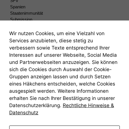
SFV
sind optional.
Wenn Sie
Spanien
diese Option
Staatenimmunität
deaktivieren,
Submission
kann die
Submissionsrecht
Website nicht
Teilungsklage
Wir nutzen Cookies, um eine Vielzahl von
zu 100%
Venezuela
Services anzubieten, diese stetig zu
funktionieren.
VRK
verbessern sowie Texte entsprechend Ihrer
Wiederherstellungsanordnung
Interessen auf unserer Webseite, Social Media
Zivilprozessordnung
Marketing
und Partnerwebseiten anzuzeigen. Sie können
ZPO
Wir speichern
sich die Cookies durch Auswahl der Cookie-
Zustellfiktion
anonyme Daten ab,
Gruppen anzeigen lassen und durch Setzen
Zuständigkeit
um interne
Öffentliches Personalrecht
eines Häkchens entscheiden, welche Cookies
marketingtechnische
Öffentlichkeitsprinzip
Auswertungen
ausgespielt werden. Weitere Informationen
durchführen zu
erhalten Sie nach Ihrer Bestätigung in unserer
können. Diese helfen
Datenschutzerklärung.
Rechtliche Hinweise &
uns, unsere Website
Datenschutz
zu verbessern.