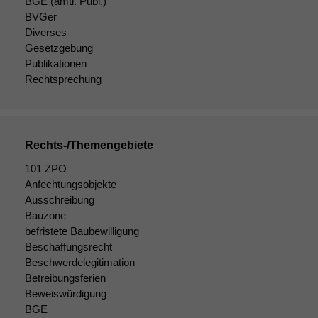
BGE
(amtl. Publ.)
BVGer
Diverses
Gesetzgebung
Publikationen
Rechtsprechung
Rechts-/Themengebiete
101 ZPO
Anfechtungsobjekte
Ausschreibung
Notwendige
Bauzone
Cookies
befristete Baubewilligung
Diese
Beschaffungsrecht
Cookies sind
Beschwerdelegitimation
nicht
Betreibungsferien
optional, es
Beweiswürdigung
braucht sie,
BGE
damit die