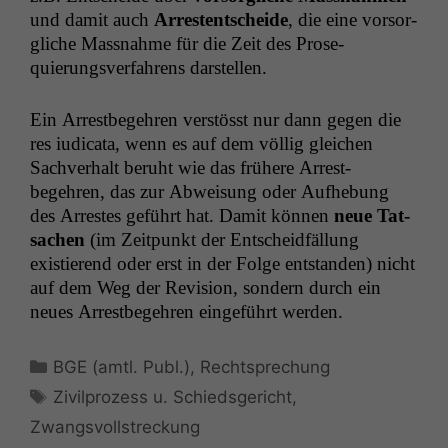
und damit auch
Arrestentschei­de
, die eine vor­sor­
gliche Mass­nahme für die Zeit des Pros­e­
quierungsver­fahrens darstellen.
Ein Arrest­begehren ver­stösst nur dann gegen die
res iudi­ca­ta, wenn es auf dem völ­lig gle­ichen
Sachver­halt beruht wie das frühere Arrest­
begehren, das zur Abweisung oder Aufhe­bung
des Arrestes geführt hat. Damit kön­nen
neue Tat­
sachen
(im Zeit­punkt der Entschei­d­fäl­lung
existierend oder erst in der Folge ent­standen) nicht
auf dem Weg der Revi­sion, son­dern durch ein
neues Arrest­begehren einge­führt werden.
Kategorien
BGE (amtl. Publ.)
,
Rechtsprechung
Schlagwörter
Zivilprozess u. Schiedsgericht
,
Zwangsvollstreckung