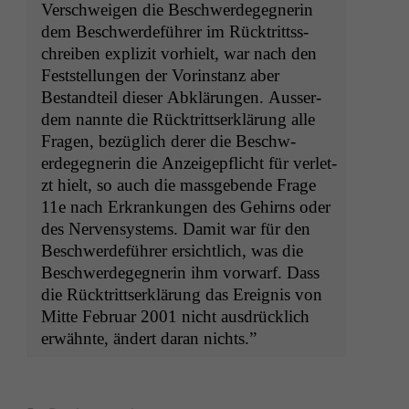
Ver­schweigen die Beschw­erdegeg­ner­in
dem Beschw­erde­führer im Rück­trittss­
chreiben expliz­it vorhielt, war nach den
Fest­stel­lun­gen der Vorin­stanz aber
Bestandteil dieser Abklärun­gen. Ausser­
dem nan­nte die Rück­trittserk­lärung alle
Fra­gen, bezüglich der­er die Beschw­
erdegeg­ner­in die Anzeigepflicht für ver­let­
zt hielt, so auch die mass­gebende Frage
11e nach Erkrankun­gen des Gehirns oder
des Ner­ven­sys­tems. Damit war für den
Beschw­erde­führer ersichtlich, was die
Beschw­erdegeg­ner­in ihm vor­warf. Dass
die Rück­trittserk­lärung das Ereig­nis von
Mitte Feb­ru­ar 2001 nicht aus­drück­lich
erwäh­nte, ändert daran nichts.”