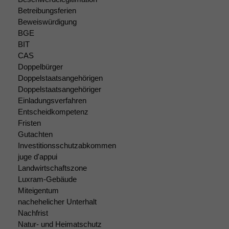
braucht sie,
Betreibungsferien
damit die
Beweiswürdigung
Website
BGE
korrekt
BIT
angezeigt
CAS
werden kann.
Doppelbürger
Doppelstaatsangehörigen
Doppelstaatsangehöriger
Statistiken
Einladungsverfahren
Um unsere
Entscheidkompetenz
Website zu
Fristen
verbessern,
zeichnen
Gutachten
wir
Investitionsschutzabkommen
anonyme
juge d'appui
statistische
Landwirtschaftszone
Daten auf.
Luxram-Gebäude
Miteigentum
nachehelicher Unterhalt
Funktionalität
Nachfrist
Einige
Natur- und Heimatschutz