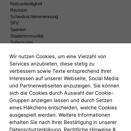
Funktionen auf
Notzuständigkeit
dieser Website
Revision
sind optional.
Schiedsrichterernennung
Wenn Sie
SFV
diese Option
Spanien
deaktivieren,
kann die
Staatenimmunität
Website nicht
Submission
zu 100%
Submissionsrecht
funktionieren.
Teilungsklage
Wir nutzen Cookies, um eine Vielzahl von
Venezuela
Services anzubieten, diese stetig zu
VRK
verbessern sowie Texte entsprechend Ihrer
Marketing
Wiederherstellungsanordnung
Interessen auf unserer Webseite, Social Media
Wir speichern
Zivilprozessordnung
anonyme Daten ab,
und Partnerwebseiten anzuzeigen. Sie können
ZPO
um interne
sich die Cookies durch Auswahl der Cookie-
Zustellfiktion
marketingtechnische
Gruppen anzeigen lassen und durch Setzen
Zuständigkeit
Auswertungen
Öffentliches Personalrecht
eines Häkchens entscheiden, welche Cookies
durchführen zu
Öffentlichkeitsprinzip
können. Diese helfen
ausgespielt werden. Weitere Informationen
uns, unsere Website
erhalten Sie nach Ihrer Bestätigung in unserer
zu verbessern.
Datenschutzerklärung.
Rechtliche Hinweise &