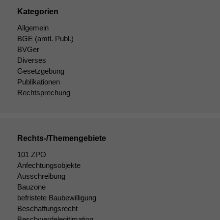
Kategorien
Allgemein
BGE
(amtl. Publ.)
BVGer
Diverses
Gesetzgebung
Publikationen
Rechtsprechung
Rechts-/Themengebiete
101 ZPO
Anfechtungsobjekte
Notwendige
Ausschreibung
Cookies
Diese
Bauzone
Cookies sind
befristete Baubewilligung
nicht
Beschaffungsrecht
optional, es
Beschwerdelegitimation