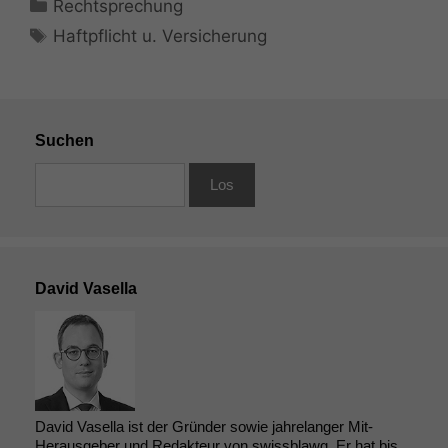
Kategorien
Rechtsprechung
Schlagwörter
Haftpflicht u. Versicherung
Suchen
David Vasella
David Vasella ist der Gründer sowie jahrelanger Mit-
Herausgeber und Redakteur von swissblawg. Er hat bis