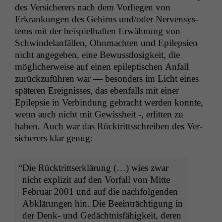
des Ver­sicher­ers nach dem Vor­liegen von
Erkrankun­gen des Gehirns und/oder Ner­ven­sys­
tems mit der beispiel­haften Erwäh­nung von
Schwinde­lan­fällen, Ohn­macht­en und Epilep­sien
nicht angegeben, eine Bewusst­losigkeit, die
möglicher­weise auf einen epilep­tis­chen Anfall
zurück­zuführen war — beson­ders im Licht eines
späteren Ereigniss­es, das eben­falls mit ein­er
Epilep­sie in Verbindung gebracht wer­den kon­nte,
wenn auch nicht mit Gewis­sheit -, erlit­ten zu
haben. Auch war das Rück­trittss­chreiben des Ver­
sicher­ers klar genug:
“
Die Rück­trittserk­lärung (…) wies zwar
nicht expliz­it auf den Vor­fall von Mitte
Feb­ru­ar 2001 und auf die nach­fol­gen­den
Abklärun­gen hin. Die Beein­träch­ti­gung in
der Denk- und Gedächt­n­is­fähigkeit, deren