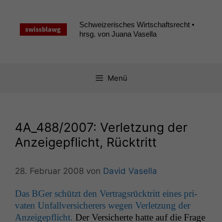
Zum
Inhalt
Schweizerisches Wirtschaftsrecht •
springen
hrsg. von Juana Vasella
Menü
4A_488
/2007: Verletzung der
Anzeigepflicht, Rücktritt
28. Februar 2008
von
David Vasella
Das BGer schützt den Ver­tragsrück­tritt eines pri­
vat­en Unfal­lver­sicher­ers wegen Ver­let­zung der
Anzeigepflicht.
Der Ver­sicherte hat­te auf die Frage