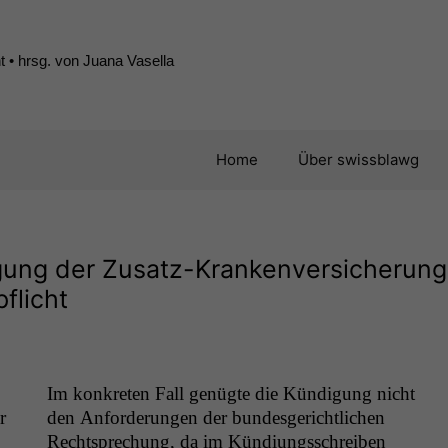
 • hrsg. von Juana Vasella
Home
Über swissblawg
gung der Zusatz-Krankenversicherung
flicht
Im konkreten Fall genügte die Kündi­gung nicht
r
den Anforderun­gen der bun­des­gerichtlichen
Recht­sprechung, da im Kündi­ungss­chreiben