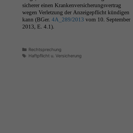
sicher­er einen Kranken­ver­sicherungsver­trag
wegen Ver­let­zung der Anzeigepflicht kündi­gen
kann (BGer.
4A_289
/2013
vom 10. Sep­tem­ber
2013, E. 4.1).
Kategorien
Rechtsprechung
Schlagwörter
Haftpflicht u. Versicherung