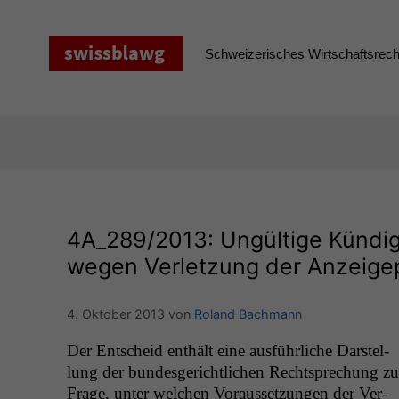
Zum
Inhalt
springen
Schweizerisches Wirtschaftsrecht
4A_289
/2013: Ungültige Kündi
wegen Verletzung der Anzeigep
4. Oktober 2013
von
Roland Bachmann
Der Entscheid enthält eine aus­führliche Darstel­
lung der bun­des­gerichtlichen Recht­sprechung zu
Frage, unter welchen Voraus­set­zun­gen der Ver­