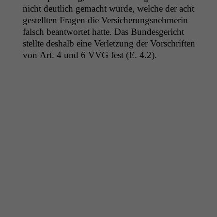
nicht deut­lich gemacht wurde, welche der acht
gestell­ten Fra­gen die Ver­sicherungsnehmerin
falsch beant­wortet hat­te. Das Bun­des­gericht
stellte deshalb eine Ver­let­zung der Vorschriften
von Art. 4 und 6
VVG
fest (E. 4.2).