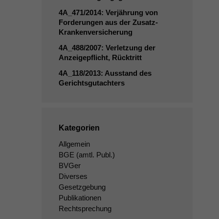
4A_471
/2014: Verjährung von
Forderungen aus der Zusatz-
Krankenversicherung
4A_488
/2007: Verletzung der
Anzeigepflicht, Rücktritt
4A_118
/2013: Ausstand des
Gerichtsgutachters
Kategorien
Allgemein
BGE
(amtl. Publ.)
BVGer
Diverses
Gesetzgebung
Publikationen
Rechtsprechung