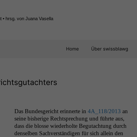
 • hrsg. von Juana Vasella
Home
Über swissblawg
ichtsgutachters
Das Bun­des­gericht erin­nerte in
4A_118
/2013
an
.
seine bish­erige Recht­sprechung und führte aus,
dass die blosse wieder­holte Begutach­tung durch
densel­ben Sachver­ständi­gen für sich allein den