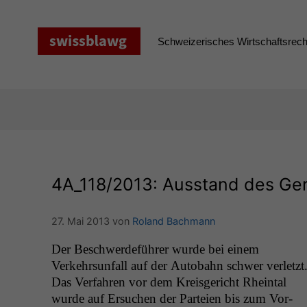
Zum
Inhalt
springen
Schweizerisches Wirtschaftsrecht
4A_118
/2013: Ausstand des Ger
27. Mai 2013
von
Roland Bachmann
Der Beschw­erde­führer wurde bei einem
Verkehrsun­fall auf der Auto­bahn schw­er ver­let­zt
Das Ver­fahren vor dem Kreis­gericht Rhein­tal
wurde auf Ersuchen der Parteien bis zum Vor­