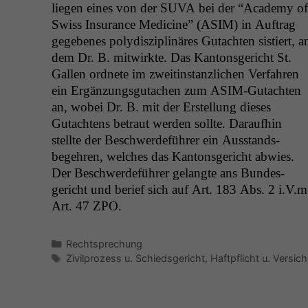
liegen eines von der
SUVA
bei der “Acad­e­my of
Swiss Insur­ance Med­i­cine” (
ASIM
) in Auf­trag
gegebenes poly­diszi­plinäres Gutacht­en sistiert, a
dem Dr. B. mitwirk­te. Das Kan­ton­s­gericht St.
Gallen ord­nete im zweitin­stan­zlichen Ver­fahren
ein Ergänzungsgutachen zum ASIM-Gutacht­en
an, wobei Dr. B. mit der Erstel­lung dieses
Gutacht­ens betraut wer­den sollte. Daraufhin
stellte der Beschw­erde­führer ein Aus­stands­
begehren, welch­es das Kan­ton­s­gericht abwies.
Der Beschw­erde­führer gelangte ans Bun­des­
gericht und berief sich auf Art. 183 Abs. 2 i.V.m
Art. 47
ZPO
.
Kategorien
Rechtsprechung
Schlagwörter
Zivilprozess u. Schiedsgericht
,
Haftpflicht u. Versic