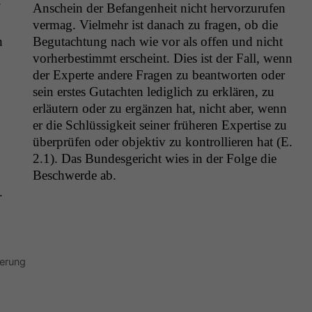
Anschein der Befan­gen­heit nicht her­vorzu­rufen
ver­mag. Vielmehr ist danach zu fra­gen, ob die
n
Begutach­tung nach wie vor als offen und nicht
vorherbes­timmt erscheint. Dies ist der Fall, wenn
der Experte andere Fra­gen zu beant­worten oder
sein erstes Gutacht­en lediglich zu erk­lären, zu
erläutern oder zu ergänzen hat, nicht aber, wenn
er die Schlüs­sigkeit sein­er früheren Exper­tise zu
über­prüfen oder objek­tiv zu kon­trol­lieren hat (E.
2.1). Das Bun­des­gericht wies in der Folge die
Beschw­erde ab.
.
herung