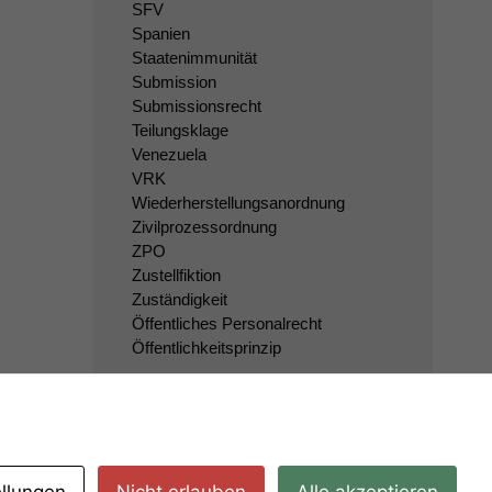
SFV
Spanien
Staatenimmunität
Submission
Submissionsrecht
Teilungsklage
Venezuela
VRK
Wiederherstellungsanordnung
Zivilprozessordnung
ZPO
Zustellfiktion
Zuständigkeit
Öffentliches Personalrecht
Öffentlichkeitsprinzip