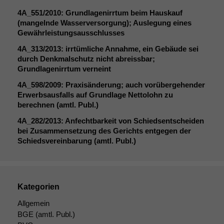
4A_551
/2010: Grundlagenirrtum beim Hauskauf
(mangelnde Wasserversorgung); Auslegung eines
Gewährleistungsausschlusses
4A_313
/2013: irrtümliche Annahme, ein Gebäude sei
durch Denkmalschutz nicht abreissbar;
Grundlagenirrtum verneint
4A_598
/2009: Praxisänderung; auch vorübergehender
Erwerbsausfalls auf Grundlage Nettolohn zu
berechnen (amtl. Publ.)
4A_282
/2013: Anfechtbarkeit von Schiedsentscheiden
bei Zusammensetzung des Gerichts entgegen der
Schiedsvereinbarung (amtl. Publ.)
Kategorien
Allgemein
BGE
(amtl. Publ.)