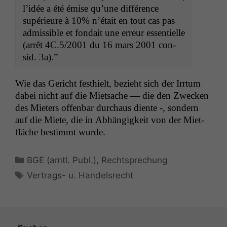
l’idée a été émise qu’une dif­férence
supérieure à 10% n’é­tait en tout cas pas
admis­si­ble et fondait une erreur essen­tielle
(arrêt
4C
.5/2001 du 16 mars 2001 con­
sid. 3a).”
Wie das Gericht fes­thielt, bezieht sich der Irrtum
dabei nicht auf die Miet­sache — die den Zweck­en
des Mieters offen­bar dur­chaus diente -, son­dern
auf die Miete, die in Abhängigkeit von der Miet­
fläche bes­timmt wurde.
Kategorien
BGE (amtl. Publ.)
,
Rechtsprechung
Schlagwörter
Vertrags- u. Handelsrecht