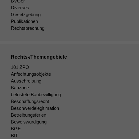
BVGer
Diverses
Gesetzgebung
Publikationen
Rechtsprechung
Rechts-/Themengebiete
101 ZPO
Anfechtungsobjekte
Ausschreibung
Bauzone
Notwendige
befristete Baubewilligung
Cookies
Beschaffungsrecht
Diese
Beschwerdelegitimation
Cookies sind
Betreibungsferien
nicht
optional, es
Beweiswürdigung
braucht sie,
BGE
damit die
BIT