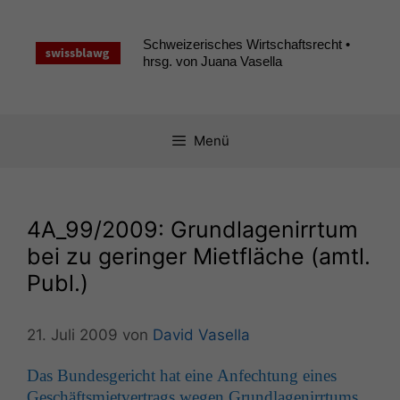
Zum
Inhalt
Schweizerisches Wirtschaftsrecht •
springen
hrsg. von Juana Vasella
Menü
4A_99
/2009: Grundlagenirrtum
bei zu geringer Mietfläche (amtl.
Publ.)
21. Juli 2009
von
David Vasella
Das Bun­des­gericht hat eine Anfech­tung eines
Geschäftsmi­etver­trags wegen Grund­la­genir­rtums