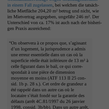
in einem Fall zuge­lassen
, bei welchen die tat­säch­
liche Miet­fläche 204,20 m² betrug und nicht, wie
im Mietver­trag angegeben, unge­fähr 246 m². Der
Unter­schied von ca. 17% ist auch nach der bish­eri­
gen Prax­is ausreichend:
“
On observera à ce pro­pos que, s’agis­sant
d’un loge­ment, la jurispru­dence a admis
une erreur essen­tielle dans un cas où la
super­fi­cie réelle était inférieure de 13 m² à
celle fig­u­rant dans le bail, ce qui cor­re­
spondait à une pièce de dimen­sion
moyenne en moins (
ATF
113
II
25 con­
sid. 1b p. 28 s.). Cet ordre de grandeur a
été rap­pelé dans un autre cas où le
locataire s’é­tait fondé sur la garantie des
défauts (arrêt
4C
.81/1997 du 26 jan­vi­er
1998, con­sid. 3b/bb). Dans un autre arrêt,