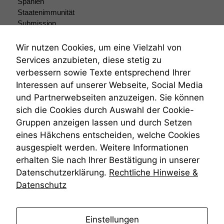
Spanien
Wenn Sie
Staatenimmunität
diese Option
Submission
deaktivieren,
Submissionsrecht
kann die
Teilungsklage
Website nicht
Wir nutzen Cookies, um eine Vielzahl von
Venezuela
zu 100%
Services anzubieten, diese stetig zu
funktionieren.
VRK
verbessern sowie Texte entsprechend Ihrer
Wiederherstellungsanordnung
Interessen auf unserer Webseite, Social Media
Zivilprozessordnung
und Partnerwebseiten anzuzeigen. Sie können
ZPO
Marketing
sich die Cookies durch Auswahl der Cookie-
Wir speichern
Zustellfiktion
anonyme Daten ab,
Gruppen anzeigen lassen und durch Setzen
Zuständigkeit
um interne
Öffentliches Personalrecht
eines Häkchens entscheiden, welche Cookies
marketingtechnische
Öffentlichkeitsprinzip
ausgespielt werden. Weitere Informationen
Auswertungen
erhalten Sie nach Ihrer Bestätigung in unserer
durchführen zu
können. Diese helfen
Datenschutzerklärung.
Rechtliche Hinweise &
uns, unsere Website
Datenschutz
zu verbessern.
anmelden
Einstellungen