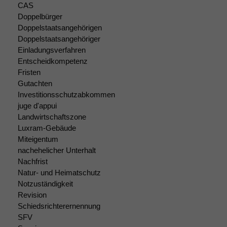
Website
CAS
korrekt
Doppelbürger
angezeigt
Doppelstaatsangehörigen
werden kann.
Doppelstaatsangehöriger
Einladungsverfahren
Entscheidkompetenz
Statistiken
Fristen
Um unsere
Gutachten
Website zu
Investitionsschutzabkommen
verbessern,
juge d'appui
zeichnen
Landwirtschaftszone
wir
anonyme
Luxram-Gebäude
statistische
Miteigentum
Daten auf.
nachehelicher Unterhalt
Nachfrist
Natur- und Heimatschutz
Funktionalität
Notzuständigkeit
Einige
Revision
Funktionen auf
Schiedsrichterernennung
dieser Website
SFV
sind optional.