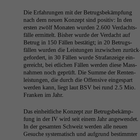
Die Erfahrun­gen mit der Betrugs­bekämp­fung
nach dem neuen Konzept sind pos­i­tiv: In den
ersten zwölf Monat­en wur­den 2.600 Ver­dachts­
fälle ermit­telt. Bish­er wurde der Ver­dacht auf
Betrug in 150 Fällen bestätigt; in 20 Betrugs­
fällen wur­den die Leis­tun­gen inzwis­chen zurück
ge­fordert, in 30 Fällen wurde Strafanzeige ein­
gere­icht, bei etlichen Fällen wer­den diese Mass­
nah­men noch geprüft. Die Summe der Renten­
leis­tun­gen, die durch die Offen­sive einges­part
wer­den kann, liegt laut
BSV
bei rund 2.5 Mio.
Franken im Jahr.
Das ein­heitliche Konzept zur Betrugs­bekämp­
fung in der
IV
wird seit einem Jahr angewen­det.
In der gesamten Schweiz wer­den alle neuen
Gesuche sys­tem­a­tisch und auf­grund bes­timmter