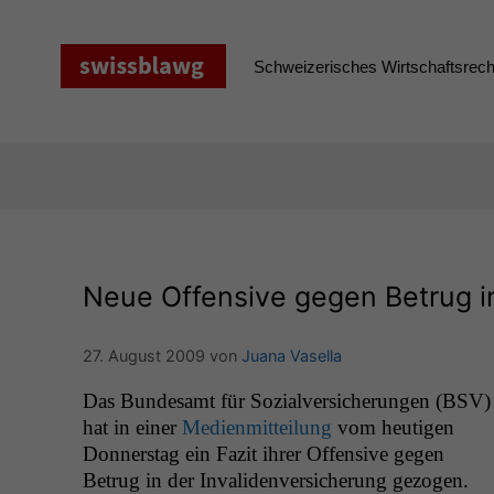
Zum
Inhalt
springen
Schweizerisches Wirtschaftsrecht
Neue Offensive gegen Betrug i
27. August 2009
von
Juana Vasella
Das Bun­de­samt für Sozialver­sicherun­gen (
BSV
)
hat in ein­er
Medi­en­mit­teilung
vom heuti­gen
Don­ner­stag ein Faz­it ihrer Offen­sive gegen
Betrug in der Invali­den­ver­sicherung gezogen.