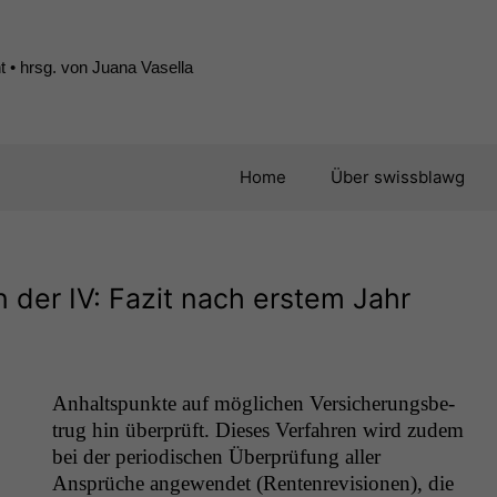
 • hrsg. von Juana Vasella
Home
Über swissblawg
n der
IV
: Fazit nach erstem Jahr
Anhalt­spunk­te auf möglichen Ver­sicherungs­be­
trug hin über­prüft. Dieses Ver­fahren wird zudem
bei der peri­odis­chen Über­prü­fung aller
Ansprüche angewen­det (Renten­re­vi­sio­nen), die