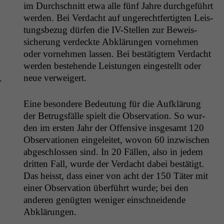
im Durch­schnitt etwa alle fünf Jahre durchge­führt
wer­den. Bei Ver­dacht auf ungerecht­fer­tigten Leis­
tungs­bezug dür­fen die IV-Stellen zur Beweis­
sicherung verdeck­te Abklärun­gen vornehmen
oder vornehmen lassen. Bei bestätigtem Ver­dacht
wer­den beste­hende Leis­tun­gen eingestellt oder
neue verweigert.
­
Eine beson­dere Bedeu­tung für die Aufk­lärung
der Betrugs­fälle spielt die Obser­va­tion. So wur­
den im ersten Jahr der Offen­sive ins­ge­samt 120
Obser­va­tio­nen ein­geleit­et, wovon 60 inzwis­chen
abgeschlossen sind. In 20 Fällen, also in jedem
drit­ten Fall, wurde der Ver­dacht dabei bestätigt.
Das heisst, dass ein­er von acht der 150 Täter mit
ein­er Obser­va­tion über­führt wurde; bei den
anderen genügten weniger ein­schnei­dende
Abklärungen.