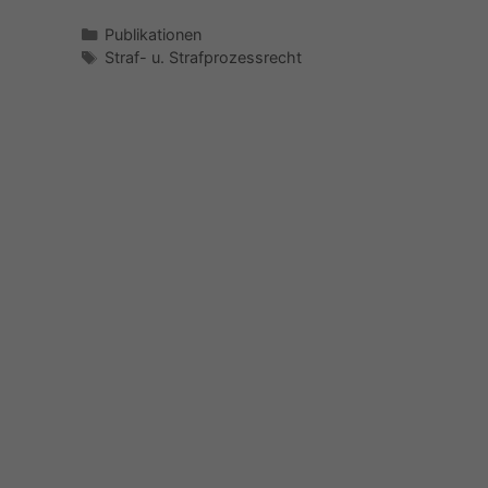
Kategorien
Publikationen
Schlagwörter
Straf- u. Strafprozessrecht