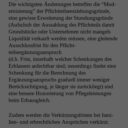
Die wichtig­sten Änderun­gen betr­e­f­fen die “Mod­
ernisierung” der Pflicht­teilsentziehungs­gründe,
eine gewisse Erweiterung der Stun­dungs­gründe
(Auf­schub der Auszahlung des Pflicht­teils damit
Grund­stücke oder Unternehmen nicht man­gels
Liq­uid­ität verkauft wer­den müssen, eine glei­t­ende
Auss­chlussfrist für den Pflicht­
teilsergänzungsanspruch
(d.h. Frist, inner­halb welch­er Schenkun­gen des
Erblassers anfecht­bar sind; neuerd­ings find­et eine
Schenkung für die Berech­nung des
Ergänzungsanspruchs gradu­ell immer weniger
Berück­sich­ti­gung, je länger sie zurück­liegt) und
eine bessere Hon­orierung von Pflegeleis­tun­gen
beim Erbausgleich.
Zudem wer­den die Verkürzungs­fris­ten bei fam­i­
lien- und erbrechtlichen Ansprüchen verkürzt.