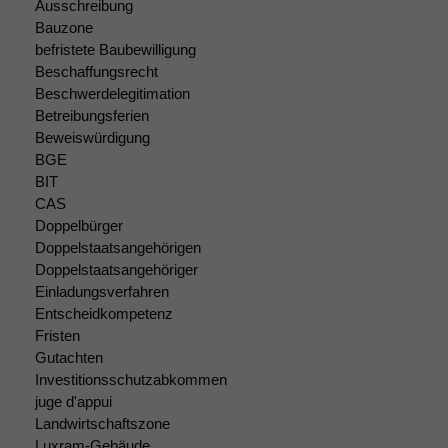
Ausschreibung
Bauzone
befristete Baubewilligung
Beschaffungsrecht
Beschwerdelegitimation
Betreibungsferien
Beweiswürdigung
BGE
Notwendige
BIT
Cookies
CAS
Diese
Cookies sind
Doppelbürger
nicht
Doppelstaatsangehörigen
optional, es
Doppelstaatsangehöriger
braucht sie,
Einladungsverfahren
damit die
Entscheidkompetenz
Website
Fristen
korrekt
Gutachten
angezeigt
Investitionsschutzabkommen
werden kann.
juge d'appui
Landwirtschaftszone
Luxram-Gebäude