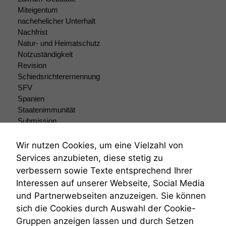
Statistiken
Miteigentum
Um unsere
nachehelicher Unterhalt
Website zu
Nachfrist
verbessern,
zeichnen
Natur- und Heimatschutz
wir
Notzuständigkeit
anonyme
Revision
statistische
Schiedsrichterernennung
Daten auf.
SFV
Spanien
Staatenimmunität
Funktionalität
Submission
Einige
Submissionsrecht
Funktionen auf
Teilungsklage
Wir nutzen Cookies, um eine Vielzahl von
dieser Website
Venezuela
Services anzubieten, diese stetig zu
sind optional.
VRK
Wenn Sie
verbessern sowie Texte entsprechend Ihrer
Wiederherstellungsanordnung
diese Option
Interessen auf unserer Webseite, Social Media
Zivilprozessordnung
deaktivieren,
und Partnerwebseiten anzuzeigen. Sie können
ZPO
kann die
sich die Cookies durch Auswahl der Cookie-
Website nicht
Zustellfiktion
zu 100%
Gruppen anzeigen lassen und durch Setzen
Zuständigkeit