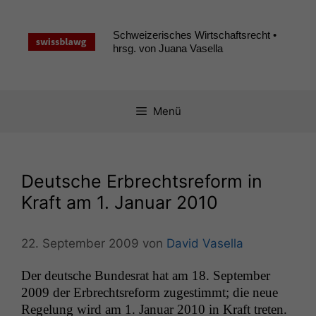
Zum
Inhalt
Schweizerisches Wirtschaftsrecht •
springen
hrsg. von Juana Vasella
Menü
Deutsche Erbrechtsreform in
Kraft am 1. Januar 2010
22. September 2009
von
David Vasella
Der deutsche Bun­desrat hat am 18. Sep­tem­ber
2009 der Erbrecht­sre­form zuges­timmt; die neue
Regelung wird am 1. Jan­u­ar 2010 in Kraft treten.