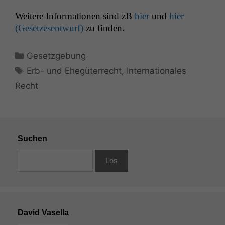
Weit­ere Infor­ma­tio­nen sind zB
hier
und
hier
(Geset­ze­sen­twurf)
zu finden.
Kategorien
Gesetzgebung
Schlagwörter
Erb- und Ehegüterrecht
,
Internationales
Recht
Suchen
David Vasella