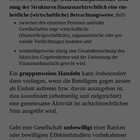
nung
der Struk­turen
finanz­mark­trechtlich
eine
ein­
heitliche (wirtschaftliche) Betra­ch­tungsweise
,
falls
zwis­chen den einzel­nen Per­so­n­en und/oder
Gesellschaften enge wirtschaftliche
(finanzielle/geschäftliche), organ­isatorische oder per­
son­elle Ver­flech­tun­gen beste­hen
und
vernün­ftiger­weise einzig eine Gesamt­be­tra­ch­tung den
fak­tis­chen Gegeben­heit­en und der Zielset­zung der
Finanz­mark­tauf­sicht gerecht wird.
Ein
grup­pen­weis­es Han­deln
kann
ins­beson­dere
dann vor­liegen, wenn die Beteiligten gegen aussen
als Ein­heit auftreten bzw. davon auszuge­hen ist,
dass koor­diniert (arbeit­steilig und ziel­gerichtet)
eine gemein­same Aktiv­ität im auf­sicht­srechtlichen
Sinn aus­geübt wird.
Geht eine Gesellschaft
unbe­wil­ligt
ein­er Banken
oder bewil­ligten Effek­ten­händlern vor­be­hal­te­nen