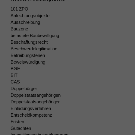
101 ZPO
Funktionalität
Anfechtungsobjekte
Einige
Ausschreibung
Funktionen auf
Bauzone
dieser Website
befristete Baubewilligung
sind optional.
Beschaffungsrecht
Wenn Sie
Beschwerdelegitimation
diese Option
deaktivieren,
Betreibungsferien
kann die
Beweiswürdigung
Website nicht
BGE
zu 100%
BIT
funktionieren.
CAS
Doppelbürger
Doppelstaatsangehörigen
Marketing
Doppelstaatsangehöriger
Wir speichern
Einladungsverfahren
anonyme Daten ab,
Entscheidkompetenz
um interne
Fristen
marketingtechnische
Gutachten
Auswertungen
Investitionsschutzabkommen