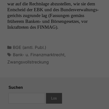
war auf die Recht­slage abzustellen, wie sie dem
Entscheid der
EBK
und des Bun­desver­wal­tungs­
gerichts zugrunde lag (Fas­sun­gen gemäss
früherem Banken- und Börsen­ge­set­zes, vor
Inkraftreten des
FINMAG
).
Kategorien
BGE (amtl. Publ.)
Schlagwörter
Bank- u. Finanzmarktrecht
,
Zwangsvollstreckung
Suchen