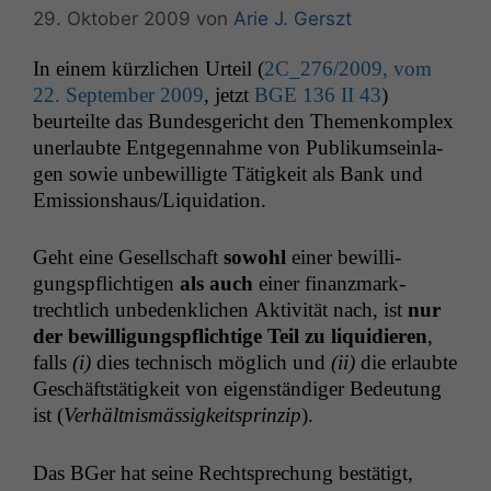
29. Oktober 2009
von
Arie J. Gerszt
In einem kür­zlichen Urteil (
2C_276
/2009, vom
22. Sep­tem­ber 2009
, jet­zt
BGE
136
II
43
)
beurteilte das Bun­des­gericht den The­menkom­plex
uner­laubte Ent­ge­gen­nahme von Pub­likum­sein­la­
gen sowie unbe­wil­ligte Tätigkeit als Bank und
Emissionshaus/Liquidation.
Geht eine Gesellschaft
sowohl
ein­er bewil­li­
gungspflichti­gen
als auch
ein­er finanz­mark­
trechtlich unbe­den­klichen Aktiv­ität nach, ist
nur
der bewil­li­gungspflichtige Teil zu liq­ui­dieren
,
falls
(i)
dies tech­nisch möglich und
(ii)
die erlaubte
Geschäft­stätigkeit von eigen­ständi­ger Bedeu­tung
ist (
Ver­hält­nis­mäs­sigkeit­sprinzip
).
Das BGer hat seine Recht­sprechung bestätigt,