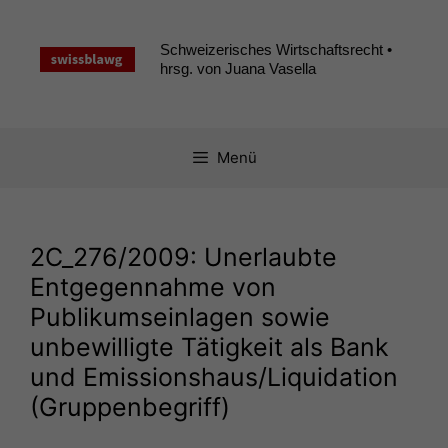
Zum
Inhalt
Schweizerisches Wirtschaftsrecht •
springen
hrsg. von Juana Vasella
Menü
2C_276
/2009: Unerlaubte
Entgegennahme von
Publikumseinlagen sowie
unbewilligte Tätigkeit als Bank
und Emissionshaus/Liquidation
(Gruppenbegriff)