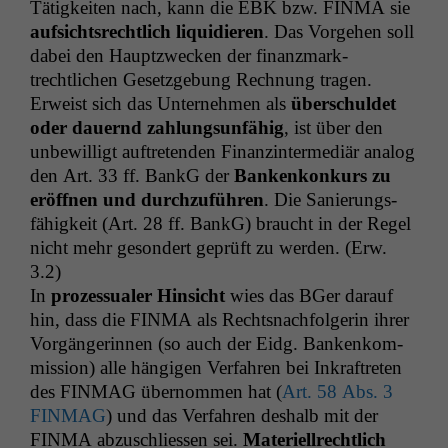
Tätigkeit­en nach, kann die
EBK
bzw.
FINMA
sie
auf­sicht­srechtlich liq­ui­dieren
. Das Vorge­hen soll
dabei den Hauptzweck­en der finanz­mark­
trechtlichen Geset­zge­bung Rech­nung tra­gen.
Erweist sich das Unternehmen als
über­schuldet
oder dauernd zahlung­sun­fähig
, ist über den
unbe­wil­ligt auftre­tenden Finanz­in­ter­mediär ana­log
den Art. 33 ff. BankG der
Bankenkonkurs zu
eröff­nen und durchzuführen
. Die Sanierungs­
fähigkeit (Art. 28 ff. BankG) braucht in der Regel
nicht mehr geson­dert geprüft zu wer­den. (Erw.
3.2)
In
prozes­sualer Hin­sicht
wies das BGer darauf
hin, dass die
FINMA
als Recht­snach­fol­gerin ihrer
Vorgän­gerin­nen (so auch der Eidg. Bankenkom­
mis­sion) alle hängi­gen Ver­fahren bei Inkraftreten
des
FINMAG
über­nom­men hat (
Art. 58 Abs. 3
FINMAG
) und das Ver­fahren deshalb mit der
FINMA
abzuschliessen sei.
Materiell­rechtlich