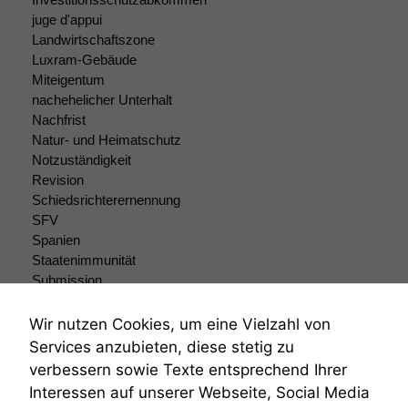
durchführen zu
juge d'appui
können. Diese helfen
Landwirtschaftszone
uns, unsere Website
zu verbessern.
Luxram-Gebäude
Miteigentum
nachehelicher Unterhalt
Nachfrist
Natur- und Heimatschutz
Notzuständigkeit
Revision
Schiedsrichterernennung
SFV
Spanien
Staatenimmunität
Submission
Submissionsrecht
Teilungsklage
Wir nutzen Cookies, um eine Vielzahl von
Venezuela
Services anzubieten, diese stetig zu
VRK
verbessern sowie Texte entsprechend Ihrer
Wiederherstellungsanordnung
Interessen auf unserer Webseite, Social Media
Zivilprozessordnung