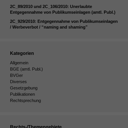
Diese
2C_89
/2010 und
2C_106
/2010: Unerlaubte
Cookies sind
Entgegennahme von Publikumseinlagen (amtl. Publ.)
nicht
optional, es
2C_929
/2010: Entgegennahme von Publikumseinlagen
braucht sie,
/ Werbeverbot / “naming and shaming”
damit die
Website
korrekt
angezeigt
Kategorien
werden kann.
Allgemein
BGE
(amtl. Publ.)
Statistiken
BVGer
Um unsere
Diverses
Website zu
Gesetzgebung
verbessern,
Publikationen
zeichnen
Rechtsprechung
wir
anonyme
statistische
Daten auf.
Rechts-/Themengebiete