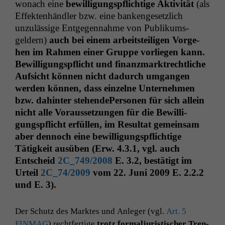
wonach eine
bewil­li­gungspflichtige Aktiv­ität
(als
Effek­ten­händler bzw. eine bankenge­set­zlich
unzuläs­sige Ent­ge­gen­nahme von Pub­likums­
geldern)
auch bei einem arbeit­steili­gen Vorge­
hen im Rah­men ein­er Gruppe vor­liegen kann.
Bewil­li­gungspflicht und finanz­mark­trechtliche
Auf­sicht kön­nen nicht dadurch umgan­gen
wer­den kön­nen, dass einzelne Unternehmen
bzw. dahin­ter ste­hen­de­Per­so­n­en für sich allein
nicht alle Voraus­set­zun­gen für die Bewil­li­
gungspflicht erfüllen, im Resul­tat gemein­sam
aber den­noch eine bewil­li­gungspflichtige
Tätigkeit ausüben (Erw. 4.3.1, vgl. auch
Entscheid
2C_749
/2008
E. 3.2, bestätigt im
Urteil
2C_74
/2009
vom 22. Juni 2009 E. 2.2.2
und E. 3).
Der Schutz des Mark­tes und Anleger (vgl.
Art. 5
FINMAG
) recht­fer­tige
trotz for­maljuris­tis­ch­er Tren­