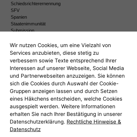
dieser Website
Schiedsrichterernennung
sind optional.
SFV
Wenn Sie
Spanien
diese Option
Staatenimmunität
deaktivieren,
Submission
kann die
Website nicht
Submissionsrecht
zu 100%
Teilungsklage
Wir nutzen Cookies, um eine Vielzahl von
funktionieren.
Venezuela
Services anzubieten, diese stetig zu
VRK
verbessern sowie Texte entsprechend Ihrer
Wiederherstellungsanordnung
Interessen auf unserer Webseite, Social Media
Marketing
Zivilprozessordnung
und Partnerwebseiten anzuzeigen. Sie können
Wir speichern
ZPO
anonyme Daten ab,
sich die Cookies durch Auswahl der Cookie-
Zustellfiktion
um interne
Gruppen anzeigen lassen und durch Setzen
Zuständigkeit
marketingtechnische
Öffentliches Personalrecht
eines Häkchens entscheiden, welche Cookies
Auswertungen
Öffentlichkeitsprinzip
ausgespielt werden. Weitere Informationen
durchführen zu
können. Diese helfen
erhalten Sie nach Ihrer Bestätigung in unserer
uns, unsere Website
Datenschutzerklärung.
Rechtliche Hinweise &
zu verbessern.
Datenschutz