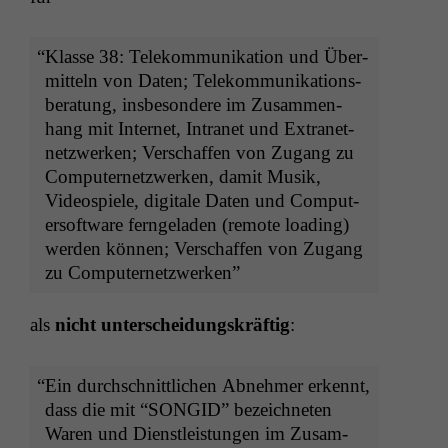
“
Klasse 38: Telekom­mu­nika­tion und Über­
mit­teln von Dat­en; Telekom­mu­nika­tions­
ber­atung, ins­beson­dere im Zusam­men­
hang mit Inter­net, Intranet und Extranet­
net­zw­erken; Ver­schaf­fen von Zugang zu
Com­put­er­net­zw­erken, damit Musik,
Videospiele, dig­i­tale Dat­en und Com­put­
er­soft­ware fer­n­ge­laden (remote load­ing)
wer­den kön­nen; Ver­schaf­fen von Zugang
zu Computernetzwerken”
als
nicht unter­schei­dungskräftig
:
“
Ein durch­schnit­tlichen Abnehmer erken­nt,
dass die mit “
SONGID
” beze­ich­neten
Waren und Dien­stleis­tun­gen im Zusam­