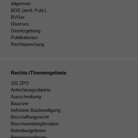
Allgemein
BGE
(amtl. Publ.)
BVGer
Diverses
Gesetzgebung
Publikationen
Rechtsprechung
Rechts-/Themengebiete
101 ZPO
Anfechtungsobjekte
Ausschreibung
Notwendige
Bauzone
Cookies
befristete Baubewilligung
Diese
Cookies sind
Beschaffungsrecht
nicht
Beschwerdelegitimation
optional, es
Betreibungsferien
braucht sie,
Beweiswürdigung