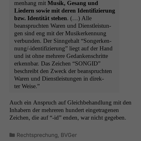
men­hang mit
Musik, Gesang und
Liedern sowie mit deren Iden­ti­fizierung
bzw. Iden­tität ste­hen
. (…) Alle
beansprucht­en Waren und Dien­stleis­tun­
gen sind eng mit der Musik­erken­nung
ver­bun­den. Der Sin­nge­halt “Songerken­
nung/-iden­ti­fizierung” liegt auf der Hand
und ist ohne mehrere Gedanken­schritte
erkennbar. Das Zeichen “
SONGID
”
beschreibt den Zweck der beansprucht­en
Waren und Dien­stleis­tun­gen in direk­
ter Weise.”
Auch ein Anspruch auf Gle­ich­be­hand­lung mit den
Inhab­ern der mehreren hun­dert einge­tra­ge­nen
Zeichen, die auf “-id” enden, war nicht gegeben.
Kategorien
Rechtsprechung
,
BVGer