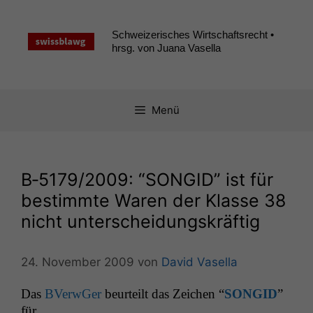
Zum
Inhalt
Schweizerisches Wirtschaftsrecht •
springen
hrsg. von Juana Vasella
Menü
B‑5179/2009: “
SONGID
” ist für
bestimmte Waren der Klasse 38
nicht unterscheidungskräftig
24. November 2009
von
David Vasella
Das
BVer­wGer
beurteilt das Zeichen “
SONGID
”
für