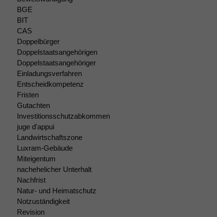
damit die
BGE
Website
BIT
korrekt
CAS
angezeigt
Doppelbürger
werden kann.
Doppelstaatsangehörigen
Doppelstaatsangehöriger
Einladungsverfahren
Statistiken
Entscheidkompetenz
Um unsere
Fristen
Website zu
Gutachten
verbessern,
zeichnen
Investitionsschutzabkommen
wir
juge d'appui
anonyme
Landwirtschaftszone
statistische
Luxram-Gebäude
Daten auf.
Miteigentum
nachehelicher Unterhalt
Nachfrist
Funktionalität
Natur- und Heimatschutz
Einige
Notzuständigkeit
Funktionen auf
Revision