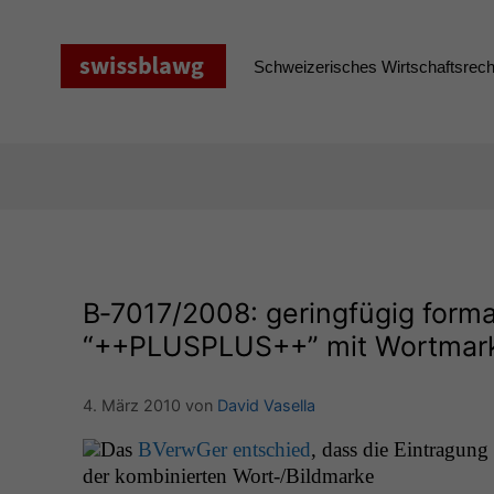
Zum
Inhalt
springen
Schweizerisches Wirtschaftsrecht
B‑7017/2008: geringfügig forma
“++
PLUSPLUS
++” mit Wortmar
4. März 2010
von
David Vasella
Das
BVer­wGer entsch­ied
, dass die Ein­tra­gung
der kom­binierten Wort-/Bild­marke