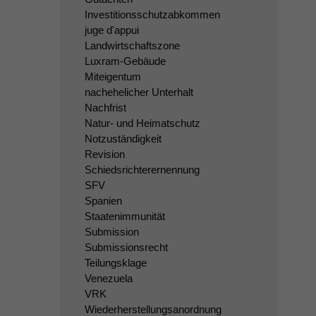
Investitionsschutzabkommen
juge d'appui
Landwirtschaftszone
Luxram-Gebäude
Miteigentum
nachehelicher Unterhalt
Nachfrist
Natur- und Heimatschutz
Notzuständigkeit
Revision
Schiedsrichterernennung
SFV
Spanien
Staatenimmunität
Submission
Submissionsrecht
Teilungsklage
Venezuela
VRK
Wiederherstellungsanordnung