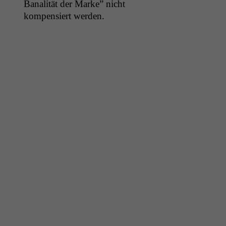
Banal­ität der Marke” nicht
kom­pen­siert werden.