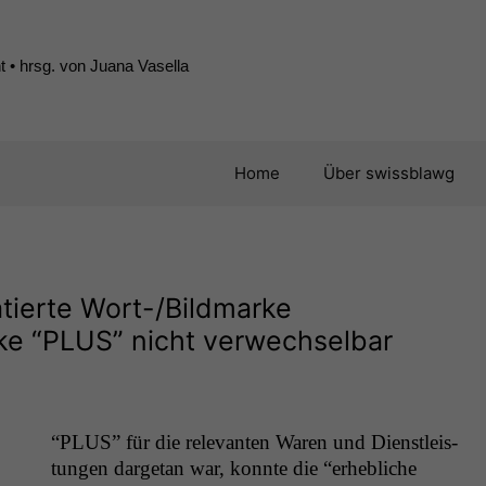
 • hrsg. von Juana Vasella
Home
Über swissblawg
tierte Wort-/Bildmarke
ke “
PLUS
” nicht verwechselbar
“
PLUS
” für die rel­e­van­ten Waren und Dien­stleis­
tun­gen dar­ge­tan war, kon­nte die “erhe­bliche