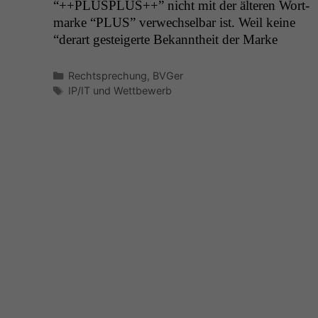
“++
PLUSPLUS
++” nicht mit der älteren Wort­
marke “
PLUS
” ver­wech­sel­bar ist. Weil keine
“der­art gesteigerte Bekan­ntheit der Marke
Kategorien
Rechtsprechung
,
BVGer
Schlagwörter
IP/IT und Wettbewerb