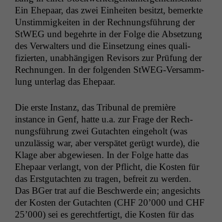
Ein Ehep­aar, das zwei Ein­heit­en besitzt, bemerk­te
Unstim­migkeit­en in der Rech­nungs­führung der
StWEG und begehrte in der Folge die Abset­zung
des Ver­wal­ters und die Ein­set­zung eines qual­i­
fizierten, unab­hängi­gen Revi­sors zur Prü­fung der
Rech­nun­gen. In der fol­gen­den StWEG-Ver­samm­
lung unter­lag das Ehepaar.
Die erste Instanz, das Tri­bunal de pre­mière
instance in Genf, hat­te u.a. zur Frage der Rech­
nungs­führung zwei Gutacht­en einge­holt (was
unzuläs­sig war, aber ver­spätet gerügt wurde), die
Klage aber abgewiesen. In der Folge hat­te das
Ehep­aar ver­langt, von der Pflicht, die Kosten für
das Erstgutacht­en zu tra­gen, befre­it zu wer­den.
Das BGer trat auf die Beschw­erde ein; angesichts
der Kosten der Gutacht­en (
CHF
20’000 und
CHF
25’000) sei es gerecht­fer­tigt, die Kosten für das