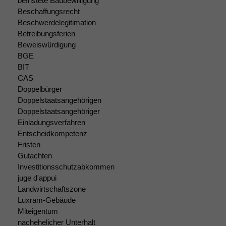
befristete Baubewilligung
optional, es
Beschaffungsrecht
braucht sie,
Beschwerdelegitimation
damit die
Betreibungsferien
Website
Beweiswürdigung
korrekt
BGE
angezeigt
BIT
werden kann.
CAS
Doppelbürger
Doppelstaatsangehörigen
Statistiken
Doppelstaatsangehöriger
Um unsere
Einladungsverfahren
Website zu
verbessern,
Entscheidkompetenz
zeichnen
Fristen
wir
Gutachten
anonyme
Investitionsschutzabkommen
statistische
juge d'appui
Daten auf.
Landwirtschaftszone
Luxram-Gebäude
Miteigentum
Funktionalität
nachehelicher Unterhalt