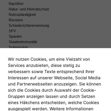
Einige
Nachfrist
Funktionen auf
Natur- und Heimatschutz
dieser Website
Notzuständigkeit
sind optional.
Revision
Wenn Sie
Schiedsrichterernennung
diese Option
SFV
deaktivieren,
kann die
Spanien
Website nicht
Staatenimmunität
zu 100%
Submission
funktionieren.
Submissionsrecht
Teilungsklage
Wir nutzen Cookies, um eine Vielzahl von
Venezuela
Services anzubieten, diese stetig zu
Marketing
VRK
verbessern sowie Texte entsprechend Ihrer
Wir speichern
Wiederherstellungsanordnung
Interessen auf unserer Webseite, Social Media
anonyme Daten ab,
Zivilprozessordnung
um interne
und Partnerwebseiten anzuzeigen. Sie können
ZPO
marketingtechnische
sich die Cookies durch Auswahl der Cookie-
Zustellfiktion
Auswertungen
Gruppen anzeigen lassen und durch Setzen
Zuständigkeit
durchführen zu
Öffentliches Personalrecht
eines Häkchens entscheiden, welche Cookies
können. Diese helfen
Öffentlichkeitsprinzip
uns, unsere Website
ausgespielt werden. Weitere Informationen