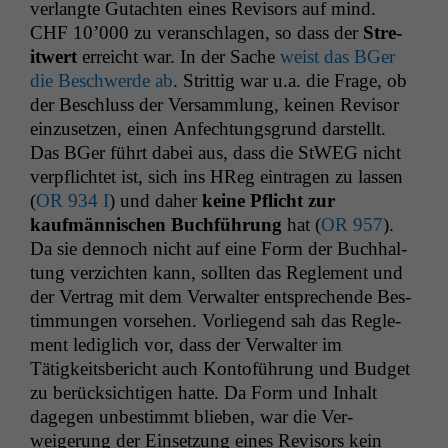
ver­langte Gutacht­en eines Revi­sors auf mind.
CHF
10’000 zu ver­an­schla­gen, so dass der
Stre­
itwert
erre­icht war. In der Sache
weist das BGer
die Beschw­erde ab
. Strit­tig war u.a. die Frage, ob
der Beschluss der Ver­samm­lung, keinen Revi­sor
einzuset­zen, einen Anfech­tungs­grund darstellt.
Das BGer führt dabei aus, dass die StWEG nicht
verpflichtet ist, sich ins HReg ein­tra­gen zu lassen
(
OR
934 I
) und daher
keine Pflicht zur
kaufmän­nis­chen Buch­führung
hat (
OR
957
).
Da sie den­noch nicht auf eine Form der Buch­hal­
tung verzicht­en kann, soll­ten das Regle­ment und
der Ver­trag mit dem Ver­wal­ter entsprechende Bes­
tim­mungen vorse­hen. Vor­liegend sah das Regle­
ment lediglich vor, dass der Ver­wal­ter im
Tätigkeits­bericht auch Kontoführung und Bud­get
zu berück­sichti­gen hat­te. Da Form und Inhalt
dage­gen unbes­timmt blieben, war die Ver­
weigerung der Ein­set­zung eines Revi­sors kein