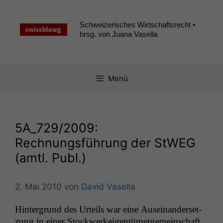
Zum
Inhalt
Schweizerisches Wirtschaftsrecht •
springen
hrsg. von Juana Vasella
Menü
5A_729
/2009:
Rechnungsführung der StWEG
(amtl. Publ.)
2. Mai 2010
von
David Vasella
Hin­ter­grund des Urteils war eine Auseinan­der­set­
zung in ein­er Stock­w­erkeigen­tümerge­mein­schaft.