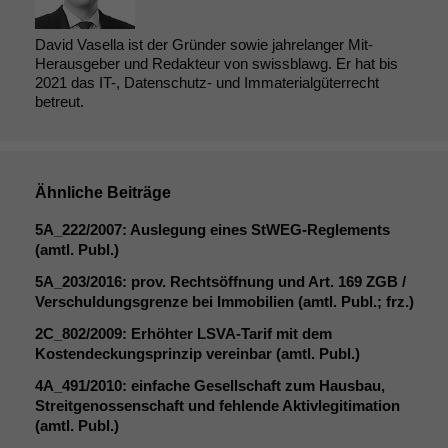
David Vasella ist der Gründer sowie jahrelanger Mit-
Herausgeber und Redakteur von swissblawg. Er hat bis
2021 das IT-, Datenschutz- und Immaterialgüterrecht
betreut.
Ähnliche Beiträge
5A_222
/2007: Auslegung eines StWEG-Reglements
(amtl. Publ.)
5A_203
/2016: prov. Rechtsöffnung und Art. 169
ZGB
/
Verschuldungsgrenze bei Immobilien (amtl. Publ.; frz.)
2C_802
/2009: Erhöhter LSVA-Tarif mit dem
Kostendeckungsprinzip vereinbar (amtl. Publ.)
4A_491
/2010: einfache Gesellschaft zum Hausbau,
Streitgenossenschaft und fehlende Aktivlegitimation
(amtl. Publ.)