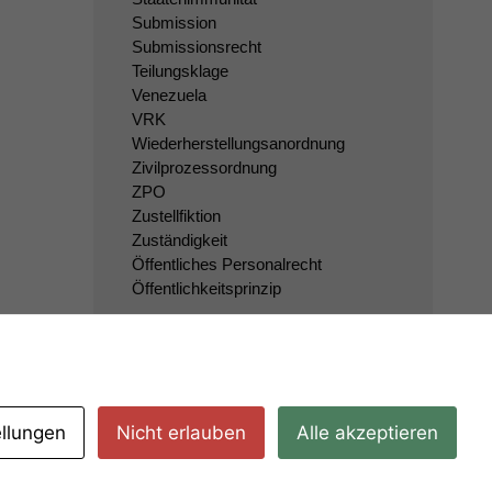
Submission
Submissionsrecht
Teilungsklage
Venezuela
VRK
Wiederherstellungsanordnung
Zivilprozessordnung
ZPO
Zustellfiktion
Zuständigkeit
Öffentliches Personalrecht
Öffentlichkeitsprinzip
ellungen
Nicht erlauben
Alle akzeptieren