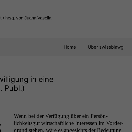
 • hrsg. von Juana Vasella
Home
Über swissblawg
illigung in eine
. Publ.)
Wenn bei der Ver­fü­gung über ein Per­sön­
,
lichkeitsgut wirtschaftliche Inter­essen im Vorder­
m
grund ste­hen, wäre es angesichts der Bedeu­tung