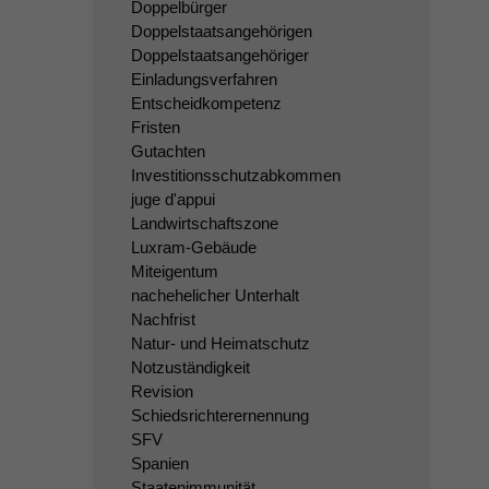
Doppelbürger
Doppelstaatsangehörigen
Doppelstaatsangehöriger
Einladungsverfahren
Entscheidkompetenz
Fristen
Gutachten
Investitionsschutzabkommen
juge d'appui
Landwirtschaftszone
Luxram-Gebäude
Miteigentum
nachehelicher Unterhalt
Nachfrist
Natur- und Heimatschutz
Notzuständigkeit
Revision
Schiedsrichterernennung
SFV
Spanien
Staatenimmunität