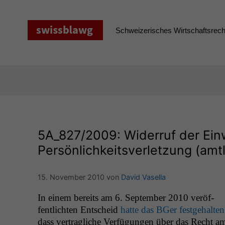
Zum
Inhalt
springen
Schweizerisches Wirtschaftsrecht
5A_827
/2009: Widerruf der Einw
Persönlichkeitsverletzung (amtl
15. November 2010
von
David Vasella
In einem bere­its am 6. Sep­tem­ber 2010 veröf­
fentlicht­en Entscheid
hat­te das BGer fest­ge­hal­ten
dass ver­tragliche Ver­fü­gun­gen über das Recht a