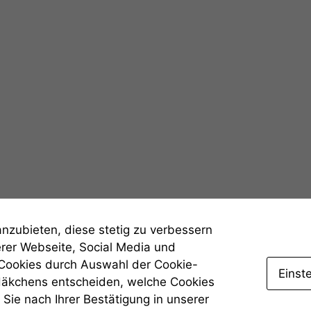
werden kann.
Statistiken
Um unsere
Website zu
verbessern,
zeichnen
wir
anonyme
statistische
Daten auf.
Funktionalität
Einige
anzubieten, diese stetig zu verbessern
Funktionen auf
erer Webseite, Social Media und
dieser Website
 Cookies durch Auswahl der Cookie-
sind optional.
Einst
Häkchens entscheiden, welche Cookies
Wenn Sie
diese Option
Sie nach Ihrer Bestätigung in unserer