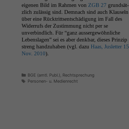
eige­nen Bild im Rah­men von
ZGB
27
grund­sät­
zlich zuläs­sig sind. Dem­nach sind auch Klauseln
über eine Rück­trittsentschädi­gung im Fall des
Wider­rufs der Zus­tim­mung nicht per se
unverbindlich. Für “ganz aussergewöhn­liche
Lebensla­gen” sei es aber denkbar, dieses Prinzip
streng handzuhaben (vgl. dazu
Haas, Juslet­ter 15
Nov. 2010
).
Kategorien
BGE (amtl. Publ.)
,
Rechtsprechung
Schlagwörter
Personen- u. Medienrecht