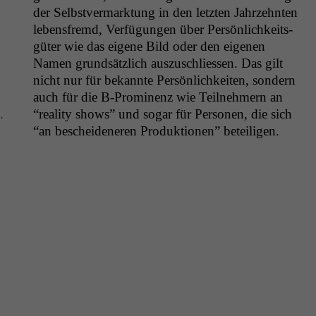
der Selb­stver­mark­tung in den let­zten Jahrzehn­ten
lebens­fremd, Ver­fü­gun­gen über Per­sön­lichkeits­
güter wie das eigene Bild oder den eige­nen
Namen grund­sät­zlich auszuschliessen. Das gilt
nicht nur für bekan­nte Per­sön­lichkeit­en, son­dern
auch für die B‑Prominenz wie Teil­nehmern an
.
“real­i­ty shows” und sog­ar für Per­so­n­en, die sich
“an beschei­deneren Pro­duk­tio­nen” beteiligen.