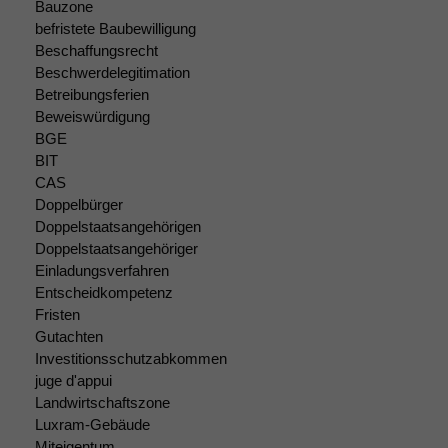
Bauzone
nicht
befristete Baubewilligung
optional, es
braucht sie,
Beschaffungsrecht
damit die
Beschwerdelegitimation
Website
Betreibungsferien
korrekt
Beweiswürdigung
angezeigt
BGE
werden kann.
BIT
CAS
Doppelbürger
Statistiken
Doppelstaatsangehörigen
Um unsere
Doppelstaatsangehöriger
Website zu
Einladungsverfahren
verbessern,
Entscheidkompetenz
zeichnen
Fristen
wir
Gutachten
anonyme
statistische
Investitionsschutzabkommen
Daten auf.
juge d'appui
Landwirtschaftszone
Luxram-Gebäude
Funktionalität
Miteigentum