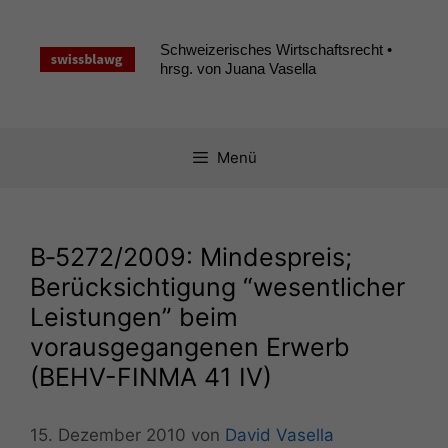
Zum
Inhalt
Schweizerisches Wirtschaftsrecht •
springen
hrsg. von Juana Vasella
Menü
B‑5272/2009: Mindespreis;
Berücksichtigung “wesentlicher
Leistungen” beim
vorausgegangenen Erwerb
(
BEHV-FINMA
41
IV
)
15. Dezember 2010
von
David Vasella