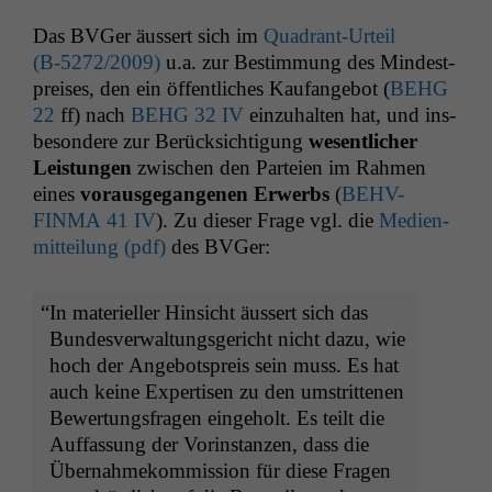
Das BVGer äussert sich im
Quad­rant-Urteil
(B‑5272/2009)
u.a. zur Bes­tim­mung des Min­dest­
preis­es, den ein öffentlich­es Kau­fange­bot (
BEHG
22
ff) nach
BEHG
32
IV
einzuhal­ten hat, und ins­
beson­dere zur Berück­sich­ti­gung
wesentlich­er
Leis­tun­gen
zwis­chen den Parteien im Rah­men
eines
voraus­ge­gan­genen Erwerbs
(
BEHV-
FINMA
41
IV
). Zu dieser Frage vgl. die
Medi­en­
mit­teilung (pdf)
des BVGer:
“
In materieller Hin­sicht äussert sich das
Bun­desver­wal­tungs­gericht nicht dazu, wie
hoch der Ange­bot­spreis sein muss. Es hat
auch keine Exper­tisen zu den umstrit­te­nen
Bew­er­tungs­fra­gen einge­holt. Es teilt die
Auf­fas­sung der Vorin­stanzen, dass die
Über­nah­mekom­mis­sion für diese Fra­gen