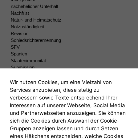
Einige
nachehelicher Unterhalt
Funktionen auf
Nachfrist
dieser Website
Natur- und Heimatschutz
sind optional.
Notzuständigkeit
Wenn Sie
Revision
diese Option
Schiedsrichterernennung
deaktivieren,
SFV
kann die
Spanien
Website nicht
Staatenimmunität
zu 100%
Submission
funktionieren.
Submissionsrecht
Teilungsklage
Wir nutzen Cookies, um eine Vielzahl von
Venezuela
Marketing
Services anzubieten, diese stetig zu
VRK
Wir speichern
verbessern sowie Texte entsprechend Ihrer
anonyme Daten ab,
Wiederherstellungsanordnung
Interessen auf unserer Webseite, Social Media
um interne
Zivilprozessordnung
und Partnerwebseiten anzuzeigen. Sie können
marketingtechnische
ZPO
Auswertungen
sich die Cookies durch Auswahl der Cookie-
Zustellfiktion
durchführen zu
Gruppen anzeigen lassen und durch Setzen
Zuständigkeit
können. Diese helfen
Öffentliches Personalrecht
eines Häkchens entscheiden, welche Cookies