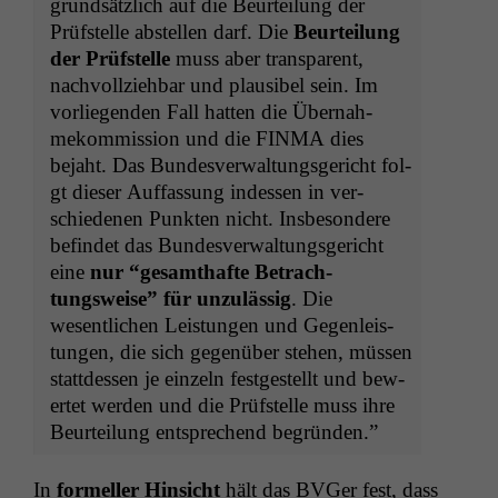
grund­sät­zlich auf die Beurteilung der
Prüf­stelle abstellen darf. Die
Beurteilung
der Prüf­stelle
muss aber trans­par­ent,
nachvol­lziehbar und plau­si­bel sein. Im
vor­liegen­den Fall hat­ten die Über­nah­
mekom­mis­sion und die
FINMA
dies
bejaht. Das Bun­desver­wal­tungs­gericht fol­
gt dieser Auf­fas­sung indessen in ver­
schiede­nen Punk­ten nicht. Ins­beson­dere
befind­et das Bun­desver­wal­tungs­gericht
eine
nur “gesamthafte Betra­ch­
tungsweise” für unzuläs­sig
. Die
wesentlichen Leis­tun­gen und Gegen­leis­
tun­gen, die sich gegenüber ste­hen, müssen
stattdessen je einzeln fest­gestellt und bew­
ertet wer­den und die Prüf­stelle muss ihre
Beurteilung entsprechend begründen.”
In
formeller Hin­sicht
hält das BVGer fest, dass