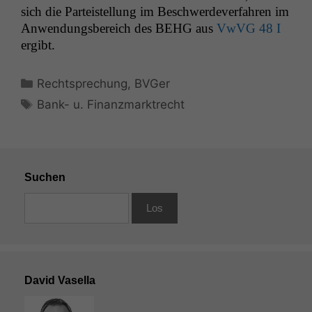
sich die Parteis­tel­lung im Beschw­erde­v­er­fahren im
Anwen­dungs­bere­ich des
BEHG
aus
VwVG 48 I
ergibt.
Kategorien
Rechtsprechung
,
BVGer
Schlagwörter
Bank- u. Finanzmarktrecht
Suchen
David Vasella