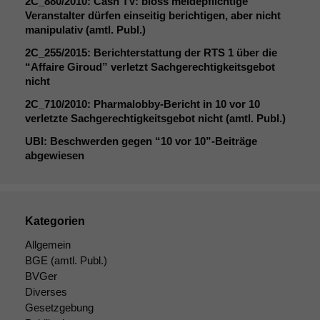
2C_880
/2010: Cash
TV
: bloss meldepflichtige
Veranstalter dürfen einseitig berichtigen, aber nicht
manipulativ (amtl. Publ.)
2C_255
/2015: Berichterstattung der
RTS
1 über die
“Affaire Giroud” verletzt Sachgerechtigkeitsgebot
nicht
2C_710
/2010: Pharmalobby-Bericht in 10 vor 10
verletzte Sachgerechtigkeitsgebot nicht (amtl. Publ.)
UBI
: Beschwerden gegen “10 vor 10”-Beiträge
abgewiesen
Kategorien
Allgemein
BGE
(amtl. Publ.)
BVGer
Diverses
Gesetzgebung