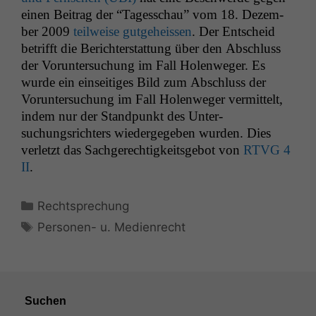
einen Beitrag der “Tagess­chau” vom 18. Dezem­
ber 2009
teil­weise gut­ge­heis­sen
. Der Entscheid
bet­rifft die Berichter­stat­tung über den Abschluss
der Vorun­ter­suchung im Fall Holen­weger. Es
wurde ein ein­seit­iges Bild zum Abschluss der
Vorun­ter­suchung im Fall Holen­weger ver­mit­telt,
indem nur der Stand­punkt des Unter­
suchungsrichters wiedergegeben wur­den. Dies
ver­let­zt das Sachgerechtigkeits­ge­bot von
RTVG
4
II
.
Kategorien
Rechtsprechung
Schlagwörter
Personen- u. Medienrecht
Suchen