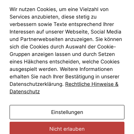
Submissionsrecht
statistische
Teilungsklage
Wir nutzen Cookies, um eine Vielzahl von
Daten auf.
Venezuela
Services anzubieten, diese stetig zu
VRK
verbessern sowie Texte entsprechend Ihrer
Wiederherstellungsanordnung
Funktionalität
Interessen auf unserer Webseite, Social Media
Zivilprozessordnung
Einige
und Partnerwebseiten anzuzeigen. Sie können
ZPO
Funktionen auf
sich die Cookies durch Auswahl der Cookie-
Zustellfiktion
dieser Website
Gruppen anzeigen lassen und durch Setzen
Zuständigkeit
sind optional.
Öffentliches Personalrecht
eines Häkchens entscheiden, welche Cookies
Wenn Sie
Öffentlichkeitsprinzip
diese Option
ausgespielt werden. Weitere Informationen
deaktivieren,
erhalten Sie nach Ihrer Bestätigung in unserer
kann die
Datenschutzerklärung.
Rechtliche Hinweise &
Website nicht
Datenschutz
zu 100%
funktionieren.
anmelden
Einstellungen
Marketing
Wir speichern
Nicht erlauben
anonyme Daten ab,