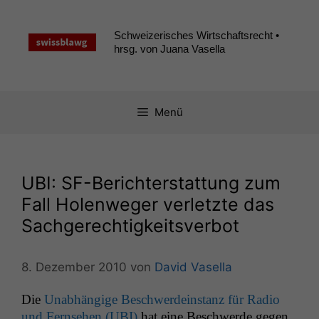
Zum
Inhalt
Schweizerisches Wirtschaftsrecht •
springen
hrsg. von Juana Vasella
Menü
UBI
: SF-Berichterstattung zum
Fall Holenweger verletzte das
Sachgerechtigkeitsverbot
8. Dezember 2010
von
David Vasella
Die
Unab­hängige Beschw­erde­in­stanz für Radio
und Fernse­hen (
UBI
)
hat eine Beschw­erde gegen